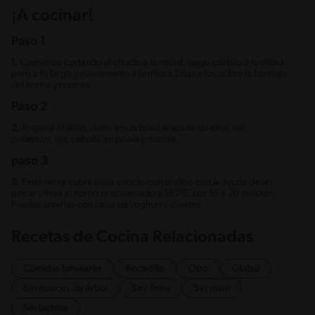
¡A cocinar!
Paso 1
1.
Comienza cortando el choclo a la mitad, luego córtalo a la mitad
pero a lo largo y nuevamente a la mitad. Disponlos sobre la bandeja
del horno y reserva.
Paso 2
2.
Prepara el aliño, vierte en un bowl el aceite de oliva, sal,
pimentón, ajo, cebolla en polvo y mezcla.
paso 3
3.
Finalmente cubre cada choclo con el aliño con la ayuda de un
pincel y lleva al horno precalentado a 180ºC por 15 a 20 minutos.
Puedes untarlas con salsa de yoghurt y cilantro.
Recetas de Cocina Relacionadas
Comidas familiares
Bocadillo
Otro
Global
Sin nueces de árbol
Soy-Free
Sin maní
Sin lactosa