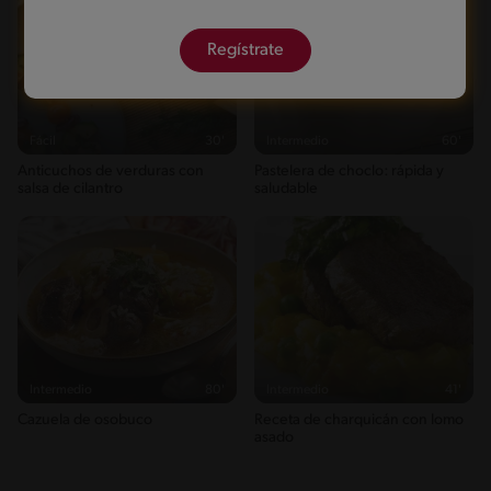
Regístrate
Fácil
30'
Intermedio
60'
Anticuchos de verduras con
Pastelera de choclo: rápida y
salsa de cilantro
saludable
Intermedio
80'
Intermedio
41'
Cazuela de osobuco
Receta de charquicán con lomo
asado