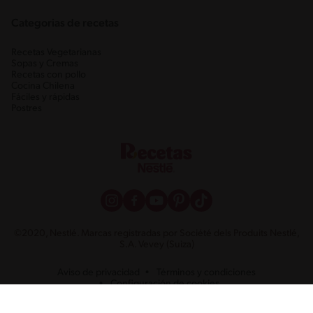
Categorias de recetas
Recetas Vegetarianas
Sopas y Cremas
Recetas con pollo
Cocina Chilena
Fáciles y rápidas
Postres
©2020, Nestlé. Marcas registradas por Société dels Produits Nestlé,
S.A. Vevey (Suiza)
Aviso de privacidad
Términos y condiciones
Configuración de cookies