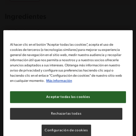
Ingredientes
Porciones: 6
Al hacer clic en el botón "Aceptar todas las cookies", acepta el uso de
cookies de terceros (o tecnologías similares) para mejorar su experiencia
6 Papas peladas y trozadas
general de navegación en el sitio web, medir nuestra audiencia y recopilar
información útil que nos permita a nosotros y a nuestros socios ofrecerle
anuncios adaptados a sus intereses. Obtenga más información en nuestro
1/2 Kg de Zapallo pelado y trozado (6 trozos aprox.)
aviso de privacidad y configure sus preferencias haciendo clic aquí o
haciendo clic en el enlace "Configuración de cookies" de nuestro sitio web
en cualquier momento.
Más información
1 Zanahoria pelada y rebanada
Aceptar todas las cookies
4 Tazas de agua caliente
Finas hierbas a gusto (romero, tomillo, laurel)
Rechazarlas todas
1/4 Kg de Porotos verdes frescos quebrados (o 1 0,5 taza
Configuración de cookies