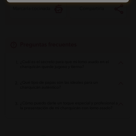
Marcarla cocinada
Compartirla
Preguntas frecuentes
¿Cuál es el secreto para que mi lomo asado en el
charquicán quede jugoso y tierno?
¿Qué tipo de papas son las ideales para un
charquicán auténtico?
¿Cómo puedo darle un toque especial y profesional a
la presentación de mi charquicán con lomo asado?