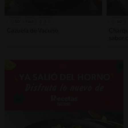
60'
Fácil
50'
Cazuela de Vacuno
Charqui
sabor c