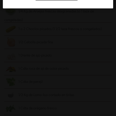
congelados)
1/4 Kg de Arvejas frescas desgranadas (o 1 taza de
congeladas)
1 o 2 Choclos picados (1 1/2 taza frescos o congelados)
1/2 Cebolla picada fina
1 Diente de ajo picado
1 Cdta rasa de ají de color picado
1 Cdta de perejil
1/2 Kg de Lomo liso cortado en tiritas
1 Cdta de orégano fresco