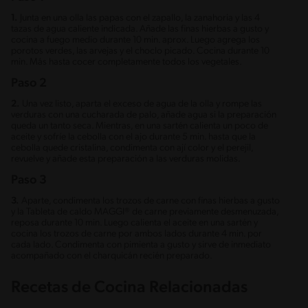
1.
Junta en una olla las papas con el zapallo, la zanahoria y las 4
tazas de agua caliente indicada. Añade las finas hierbas a gusto y
cocina a fuego medio durante 10 min. aprox. Luego agrega los
porotos verdes, las arvejas y el choclo picado. Cocina durante 10
min. Más hasta cocer completamente todos los vegetales.
Paso 2
2.
Una vez listo, aparta el exceso de agua de la olla y rompe las
verduras con una cucharada de palo, añade agua si la preparación
queda un tanto seca. Mientras, en una sartén calienta un poco de
aceite y sofríe la cebolla con el ajo durante 5 min. hasta que la
cebolla quede cristalina, condimenta con ají color y el perejil,
revuelve y añade esta preparación a las verduras molidas.
Paso 3
3.
Aparte, condimenta los trozos de carne con finas hierbas a gusto
y la Tableta de caldo MAGGI® de carne previamente desmenuzada,
reposa durante 10 min. Luego calienta el aceite en una sartén y
cocina los trozos de carne por ambos lados durante 4 min. por
cada lado. Condimenta con pimienta a gusto y sirve de inmediato
acompañado con el charquicán recién preparado.
Recetas de Cocina Relacionadas