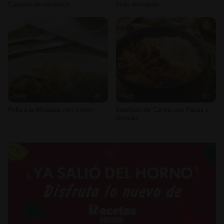
Cazuela de osobuco
Pollo Arvejado
9g / 0%
Sugar
9g / 0%
Sodio
1304g / 0%
Salt
3.2g / %
Fácil
45'
Fácil
30'
Pollo a la Mostaza con Limón
Estofado de Carne con Papas y
Arvejas