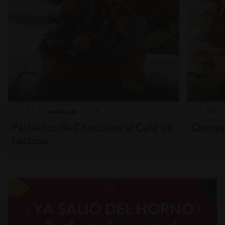
37'
Desafiante
50'
Pastelitos de Chocolate al Café sin
Quequi
Lactosa