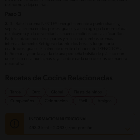
del horno y deja enfriar.
Paso 3
3.
3.- Bate la crema NESTLÉ® energéticamente a punto chantilly,
separa la crema en dos partes iguales y a una agrega la mermelada
de alcayota y a la otra mitad las nueces molidas con la azúcar flor.
Parte el bizcocho en tres partes y rellena con ambas cremas
intercaladamente. Refrigera durante dos horas y luego corta
cuadrados iguales. Finalmente derrite el chocolate TRENCITO® a
baño maria y con la ayuda de una pequeña bolsita de plástico con
un orificio en la punta, has rayas sobre cada uno de ellos de manera
decorativa.
Recetas de Cocina Relacionadas
Tarde
Otro
Global
Fiesta de niños
Cumpleaños
Celebracion
Fácil
Amigos
INFORMACIÓN NUTRICIONAL
493.3 kcal = 2,063kj /por porción