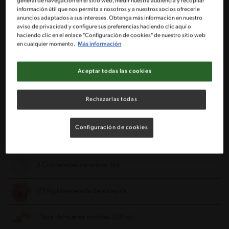
general de navegación en el sitio web, medir nuestra audiencia y recopilar
información útil que nos permita a nosotros y a nuestros socios ofrecerle
5 Huevos (separados claras de yemas)
anuncios adaptados a sus intereses. Obtenga más información en nuestro
aviso de privacidad y configure sus preferencias haciendo clic aquí o
haciendo clic en el enlace "Configuración de cookies" de nuestro sitio web
7 Cucharadas semi-colmadas de azúcar flor
en cualquier momento.
Más información
7 Cucharadas semi-colmadas de harina
Aceptar todas las cookies
1/2 Cucharadita de polvo de hornear IMPERIAL®
Rechazarlas todas
Relleno:
Configuración de cookies
2 Cajitas de crema NESTLÉ® (refrigerado del día anterior)
3 Cucharadas de azúcar flor
1/2 Kg Mermelada de alcayota
1 Taza de nueces molidas (100 g)