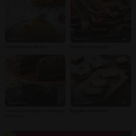
Intermedio
60'
Desafiante
40'
Pastel Volteado de Piña
Pastelitos selva negra
Intermedio
61'
Intermedio
40'
Pastel de Chocolate y Almendras
Pastelitos Red Velvet
sin Azúcar