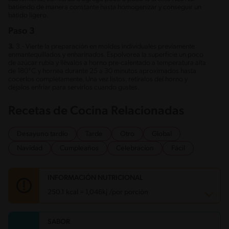
batiendo de manera constante hasta homogenizar y conseguir un
batido ligero.
Paso 3
3.
3.- Vierte la preparación en moldes individuales previamente
enmantequillados y enharinados. Espolvorea la superficie un poco
de azúcar rubia y llévalos a horno pre-calentado a temperatura alta
de 180°C y hornea durante 25 a 30 minutos aproximados hasta
cocerlos completamente. Una vez listos, retíralos del horno y
déjalos enfriar para servirlos cuando gustes.
Recetas de Cocina Relacionadas
Desayuno tardío
Tarde
Otro
Global
Navidad
Cumpleaños
Celebracion
Fácil
INFORMACIÓN NUTRICIONAL
250.1 kcal = 1,046kj /por porción
SABOR
Carbohidratos
33.8 g