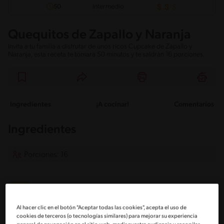
Intermedio
50
Quequitos de Zapallo y Naranja
Invita a tu familia a disfrutar de unos ricos Cupcake de Zapallo y
Naranja, esta receta te tomará 50 minutos y te saldrán 16 porciones.
Ingredientes
¡A cocinar!
Comentarios
Ingredientes
Porciones: 16
3/4 Pan de mantequilla (80 g) a temperatura ambiente
Al hacer clic en el botón "Aceptar todas las cookies", acepta el uso de
1 Taza de azúcar granulada
cookies de terceros (o tecnologías similares) para mejorar su experiencia