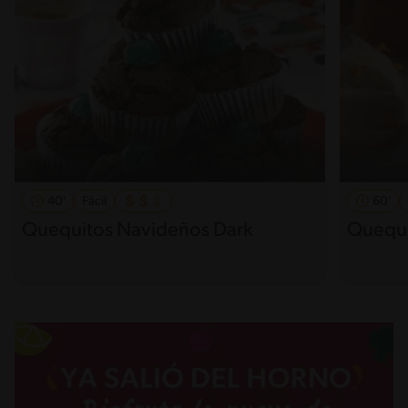
40'
Fácil
60'
Quequitos Navideños Dark
Quequi