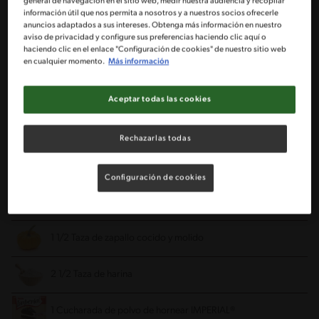
general de navegación en el sitio web, medir nuestra audiencia y recopilar
información útil que nos permita a nosotros y a nuestros socios ofrecerle
2 Huevos
anuncios adaptados a sus intereses. Obtenga más información en nuestro
aviso de privacidad y configure sus preferencias haciendo clic aquí o
haciendo clic en el enlace "Configuración de cookies" de nuestro sitio web
1 Pizca de sal
en cualquier momento.
Más información
3 Cucharadas de mermelada de naranjas
Aceptar todas las cookies
1 Cucharada de ralladura de naranjas
Rechazarlas todas
1 Cucharada de esencia de vainilla
Configuración de cookies
1 Pizca de canela en polvo
1 1/2 Taza de zapallo cocido y molido
2 1/2 Taza de harina
1 Cucharada de polvo de hornear IMPERIAL®