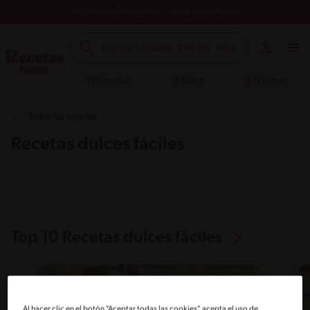
Registrate y descubre nuevos contenidos
Recetas
Blog
Marcas
Todas las recetas
Recetas dulces fáciles
Top 10 Recetas dulces fáciles
Al hacer clic en el botón "Aceptar todas las cookies", acepta el uso de