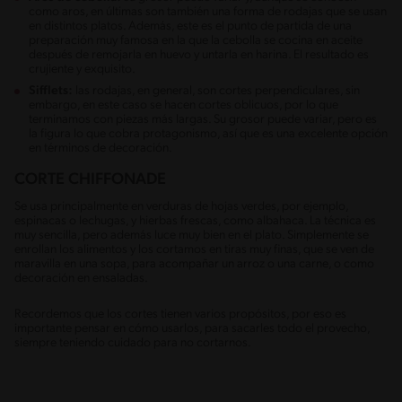
como aros, en últimas son también una forma de rodajas que se usan
en distintos platos. Además, este es el punto de partida de una
preparación muy famosa en la que la cebolla se cocina en aceite
después de remojarla en huevo y untarla en harina. El resultado es
crujiente y exquisito.
Sifflets:
las rodajas, en general, son cortes perpendiculares, sin
embargo, en este caso se hacen cortes oblicuos, por lo que
terminamos con piezas más largas. Su grosor puede variar, pero es
la figura lo que cobra protagonismo, así que es una excelente opción
en términos de decoración.
CORTE CHIFFONADE
Se usa principalmente en verduras de hojas verdes, por ejemplo,
espinacas o lechugas, y hierbas frescas, como albahaca. La técnica es
muy sencilla, pero además luce muy bien en el plato. Simplemente se
enrollan los alimentos y los cortamos en tiras muy finas, que se ven de
maravilla en una sopa, para acompañar un arroz o una carne, o como
decoración en ensaladas.
Recordemos que los cortes tienen varios propósitos, por eso es
importante pensar en cómo usarlos, para sacarles todo el provecho,
siempre teniendo cuidado para no cortarnos.