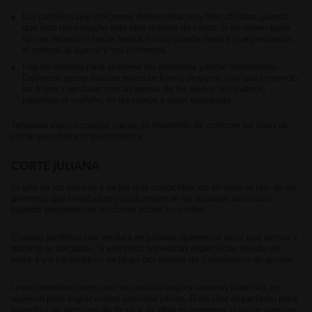
Los cuchillos que utilicemos deben estar muy bien afilados, puesto
que esto hace mucho más fácil la tarea de cortar. Si no tienen buen
filo, es necesario hacer fuerza, lo cual puede llevar a que perdamos
el control, el agarre y nos cortemos.
Hay un método para sostener los alimentos y evitar lastimarnos.
Debemos poner nuestra mano en forma de garra, casi que tomando
las frutas y verduras con las yemas de los dedos, así, cuando
pasemos el cuchillo, no las vamos a tener expuestas.
Teniendo estos consejos claros, es momento de conocer los tipos de
corte que ofrece la gastronomía.
CORTE JULIANA
Es uno de los básicos y de los más conocidos, no en vano es uno de los
primeros que se estudian y se dominan en las escuelas de cocina
cuando empiezan las lecciones sobre los cortes.
Cuando partimos una verdura en julianas, queremos decir que vamos a
hacer tiras delgadas. Si entramos a medidas específicas, puede ser
entre 4 y 6 centímetros de largo por menos de 5 milímetros de grosor.
La recomendación es usar un cuchillo largo y con muy buen filo, en
especial para lograr cortes precisos y finos. El de chef es perfecto para
hacerlo y, en términos de técnica, lo ideal es mantener la parte superior