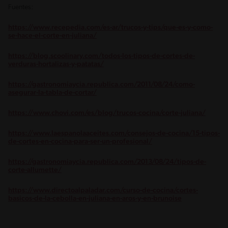
Fuentes:
https://www.recepedia.com/es-ar/trucos-y-tips/que-es-y-como-
se-hace-el-corte-en-juliana/
https://blog.scoolinary.com/todos-los-tipos-de-cortes-de-
verduras-hortalizas-y-patatas/
https://gastronomiaycia.republica.com/2011/08/24/como-
asegurar-la-tabla-de-cortar/
https://www.chovi.com/es/blog/trucos-cocina/corte-juliana/
https://www.laespanolaaceites.com/consejos-de-cocina/15-tipos-
de-cortes-en-cocina-para-ser-un-profesional/
https://gastronomiaycia.republica.com/2013/08/24/tipos-de-
corte-allumette/
https://www.directoalpaladar.com/curso-de-cocina/cortes-
basicos-de-la-cebolla-en-juliana-en-aros-y-en-brunoise