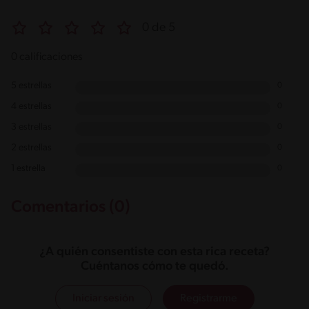
0 de 5
0 calificaciones
5 estrellas
0
4 estrellas
0
3 estrellas
0
2 estrellas
0
1 estrella
0
Comentarios (0)
¿A quién consentiste con esta rica receta?
Cuéntanos cómo te quedó.
Iniciar sesión
Registrarme