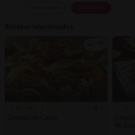
Iniciar sesión
Registrarme
Recetas relacionadas
20'
Fácil
25'
3.7
Chapsui de Carne
Chapsu
Mi Saz