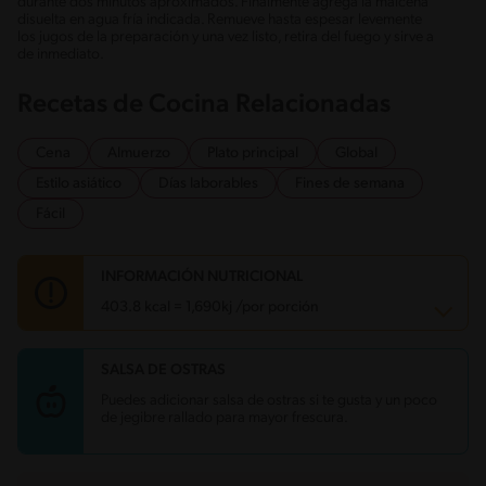
durante dos minutos aproximados. Finalmente agrega la maicena
disuelta en agua fría indicada. Remueve hasta espesar levemente
los jugos de la preparación y una vez listo, retira del fuego y sirve a
de inmediato.
Recetas de Cocina Relacionadas
Cena
Almuerzo
Plato principal
Global
Estilo asiático
Días laborables
Fines de semana
Fácil
INFORMACIÓN NUTRICIONAL
403.8 kcal = 1,690kj /por porción
SALSA DE OSTRAS
Carbohidratos
7.1 g
Energía
403.8 kcal
Puedes adicionar salsa de ostras si te gusta y un poco
Grasas
30.7 g
de jegibre rallado para mayor frescura.
Fibra
0.8 g
Proteína
20.5 g
Grasas saturadas
0.8 g
Sodio
526.4 mg