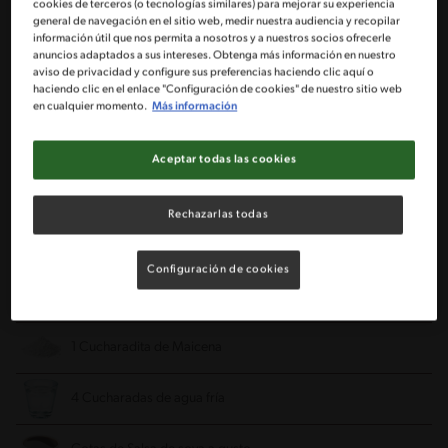
cookies de terceros (o tecnologías similares) para mejorar su experiencia
general de navegación en el sitio web, medir nuestra audiencia y recopilar
información útil que nos permita a nosotros y a nuestros socios ofrecerle
1 Zanahoria pequeña pelada y cortada en juliana
anuncios adaptados a sus intereses. Obtenga más información en nuestro
aviso de privacidad y configure sus preferencias haciendo clic aquí o
haciendo clic en el enlace "Configuración de cookies" de nuestro sitio web
1 Zapallo italiano cortado en juliana
en cualquier momento.
Más información
1 Tableta de Caldo De Costilla MAGGI®
Aceptar todas las cookies
6 Cebollines cortados en rebanadas
Rechazarlas todas
1/2 Taza de vino blanco (100 cc)
Configuración de cookies
1 Bandeja de dientes de dragón
1 Cucharadita de Maicena
4 Cucharadas de agua fría