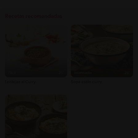
Recetas recomendadas
Fácil
25'
Intermedio
26'
Lentejas al Curry
Sopa estilo curry