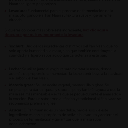
Naan sea ligero y esponjoso.
Levadura:
Fundamental para el proceso de fermentación de la
masa, otorgándole al Pan Naan su textura suave y ligeramente
aireada.
Si quieres conocer más sobre este ingrediente,
haz clic aquí y
descubre por qué es importante la levadura
.
Yoghurt:
Uno de los ingredientes distintivos del Pan Naan, que no
solo aporta humedad a la masa, sino que también contribuye a la
suavidad y al ligero sabor ácido que caracteriza a este pan.
Leche:
Se utiliza junto al yoghurt para hidratar la masa, donde
además de proporcionar humedad, la leche contribuye a la suavidad
y el sabor del Pan Naan.
Materia grasa:
Se usa aceite vegetal, mantequilla o ghee. Se
emplean para darle riqueza y sabor al pan y también ayuda a que la
masa sea más manejable y evita que se pegue durante el amasado y
la cocción. Para un sabor más auténtico y tradicional al Pan Naan se
recomienda preferir el ghee.
Azúcar:
El Pan Naan no es un pan dulce, pero el uso de este
ingrediente es con el propósito de activar la levadura y acelerar el
proceso de fermentación y garantizar que la masa suba
adecuadamente.