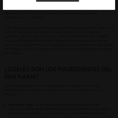
esta receta llegó a la India durante la invasión Mogol del siglo XVI. Los
Mogoles, eran amantes de la cocina y trajeron consigo técnicas de
cocina persa, experimentando con diferentes harinas y levaduras,
siendo el término “Naan” una palabra persa que significa pan,
reflejando esto su origen.
Otra teoría sugiere que el Naan pudo haberse originado a lo largo de la
Ruta de la Seda, donde viajeros intercambiaban conocimientos
culinarios, dando lugar a este pan. Independientemente de su origen
exacto, el Naan está íntimamente ligado al horno tandoor, el cual se
asocia tradicionalmente con la cocina Punjabi, perteneciente a la región
del Punjab, en India o Pakistán que revolucionó la manera de hacer pan
en la región.
¿CUÁLES SON LOS INGREDIENTES DEL
PAN NAAN?
El Pan Naan se elabora con ingredientes simples y básicos que,
combinados con precisión, le otorgan su característico sabor y
textura.
Harina de trigo:
Es el ingrediente principal que le da al pan
suavidad y elasticidad característica debido al contenido de gluten
moderado, haciendo que la masa sea lo suficientemente elástica
para estirarse, sin volverse demasiado densa ayudando a que el Pan