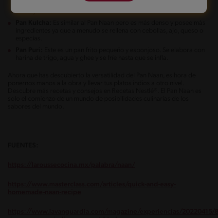
que el Naan. Este se elabora con harina más fina, lo que lo hace más
suave y flexible.
Pan Kulcha:
Es similar al Pan Naan pero es más denso y posee más
ingredientes ya que a menudo se rellena con cebollas, ajo, queso o
especias.
Pan Puri:
Este es un pan frito pequeño y esponjoso. Se elabora con
harina de trigo, agua y ghee y se fríe hasta que se infla.
Ahora que has descubierto la versatilidad del Pan Naan, es hora de
ponernos manos a la obra y llevar tus platos indios a otro nivel.
Descubre más recetas y consejos en Recetas Nestlé®. El Pan Naan es
solo el comienzo de un mundo de posibilidades culinarias de los
sabores del mundo.
FUENTES:
https://laroussecocina.mx/palabra/naan/
https://www.masterclass.com/articles/quick-and-easy-
homemade-naan-recipe
https://www.lavanguardia.com/magazine/experiencias/20220415/