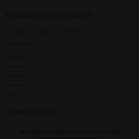
Evaluación del artículo (0)
0 de 5
0 calificaciones
5 estrellas
0
4 estrellas
0
3 estrellas
0
2 estrellas
0
1 estrella
0
Comentarios (0)
¿A quién consentiste con esta rica receta?
Cuéntanos cómo te quedó.