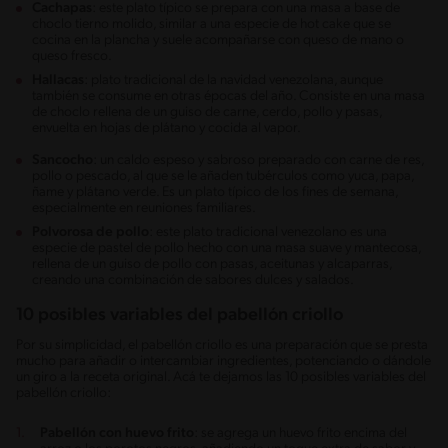
Cachapas
: este plato típico se prepara con una masa a base de
choclo tierno molido, similar a una especie de hot cake que se
cocina en la plancha y suele acompañarse con queso de mano o
queso fresco.
Hallacas
: plato tradicional de la navidad venezolana, aunque
también se consume en otras épocas del año. Consiste en una masa
de choclo rellena de un guiso de carne, cerdo, pollo y pasas,
envuelta en hojas de plátano y cocida al vapor.
Sancocho
: un caldo espeso y sabroso preparado con carne de res,
pollo o pescado, al que se le añaden tubérculos como yuca, papa,
ñame y plátano verde. Es un plato típico de los fines de semana,
especialmente en reuniones familiares.
Polvorosa de pollo
: este plato tradicional venezolano es una
especie de pastel de pollo hecho con una masa suave y mantecosa,
rellena de un guiso de pollo con pasas, aceitunas y alcaparras,
creando una combinación de sabores dulces y salados.
10 posibles variables del pabellón criollo
Por su simplicidad, el pabellón criollo es una preparación que se presta
mucho para añadir o intercambiar ingredientes, potenciando o dándole
un giro a la receta original. Acá te dejamos las 10 posibles variables del
pabellón criollo:
Pabellón con huevo frito
: se agrega un huevo frito encima del