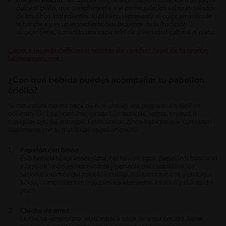
Plátano macho
: las tajadas de plátano macho frito añaden un toque
dulce al plato, que complementa a la perfección los sabores salados
de los otros ingredientes. El plátano representa el color amarillo de
la bandera y es un ingrediente que proviene de la tradición
afrocaribeña, sumando una capa más de diversidad cultural al plato.
Conoce las más deliciosas recetas de comfort food de la región
latinoamericana.
¿Con qué bebida puedes acompañar tu pabellón
criollo?
Su naturaleza casera hace de este platillo una preparación fácil de
cocinar y fácil de combinar, ya sea con bebidas, sopas, cremas o
cualquier tipo de entradas. Estos son las cinco bebidas que combinan
idealmente con tu platillo de pabellón criollo:
Papelón con limón
:
Esta bebida típica venezolana, hecha con agua, papelón (chancaca)
y jugo de limón, es refrescante y perfecta para equilibrar los
sabores intensos del pabellón criollo. Su dulzor natural, y un toque
ácido, complementan muy bien los elementos salados y dulces del
plato.
Chicha de arroz
:
La chicha venezolana, elaborada a base de arroz cocido, leche,