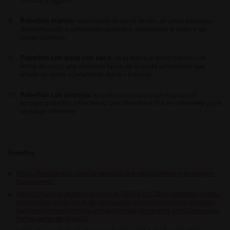
robusto y jugoso.
Pabellón marino
: cambiando la carne de res, se utiliza pescado
desmenuzado o camarones guisados, adaptando el plato a las
zonas costeras.
Pabellón con arroz con coco
: se prepara el arroz blanco con
leche de coco, una variación típica de la costa venezolana que
añade un sabor ligeramente dulce y tropical.
Pabellón con lentejas
: se cambian los porotos negros por
lentejas guisadas, ofreciendo una alternativa rica en nutrientes y con
un sabor diferente.
Fuentes:
https://prodavinci.com/la-sensibilidad-del-pabellon-y-su-origen-
bolivariano/
https://musicasdelmundo.com.ar/2020/12/28/el-pabellon-criollo-
es-un-plato-tradicional-de-venezuela-reconocido-como-el-plato-
nacional-por-excelencia-era-la-comida-de-negros-y-esclavos-que-
forma-parte-de-la-gast/