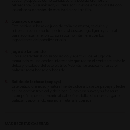
azúcar y especias como canela, es una bebida cremosa y
refrescante. Su suavidad y dulzura son un excelente contraste con
los sabores potentes de este tradicional platillo.
Guarapo de caña
:
Esta bebida, a base de jugo de caña de azúcar, es dulce y
refrescante, una opción perfecta si buscas algo ligero y natural
para acompañar el plato; su sabor no interfiere con los
ingredientes del pabellón criollo.
Jugo de tamarindo
:
Con su característico sabor ácido y ligero dulce, el jugo de
tamarindo es una opción interesante que realza el contraste entre lo
dulce y lo salado del este platillo. Además, su acidez refresca el
paladar entre bocado y bocado.
Batido de lechosa (papaya)
:
Este batido cremoso y naturalmente dulce a base de papaya y leche
es una opción tropical y deliciosa. Su textura suave y su frescura
acompañan perfectamente al pabellón criollo, sin sobrecargar el
paladar y aportando una nota frutal a la comida.
MÁS RECETAS CASERAS: