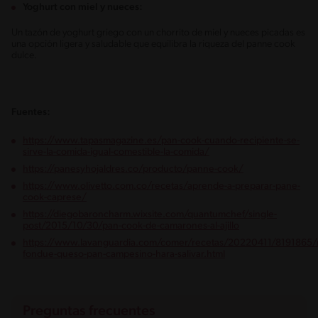
Yoghurt con miel y nueces:
Un tazón de yoghurt griego con un chorrito de miel y nueces picadas es
una opción ligera y saludable que equilibra la riqueza del panne cook
dulce.
Fuentes:
https://www.tapasmagazine.es/pan-cook-cuando-recipiente-se-
sirve-la-comida-igual-comestible-la-comida/
https://panesyhojaldres.co/producto/panne-cook/
https://www.olivetto.com.co/recetas/aprende-a-preparar-pane-
cook-caprese/
https://diegobaroncharm.wixsite.com/quantumchef/single-
post/2015/10/30/pan-cook-de-camarones-al-ajillo
https://www.lavanguardia.com/comer/recetas/20220411/8191865/
fondue-queso-pan-campesino-hara-salivar.html
Preguntas frecuentes