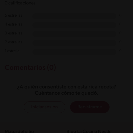
0 calificaciones
5 estrellas
0
4 estrellas
0
3 estrellas
0
2 estrellas
0
1 estrella
0
Comentarios (0)
¿A quién consentiste con esta rica receta?
Cuéntanos cómo te quedó.
Iniciar sesión
Registrarme
Mapa del sitio
Blog La Cocina Nestlé