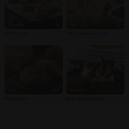
Intermedio
51'
Fácil
25'
Palitos de ajo
Rollitos de queso crema
Fácil
180'
Intermedio
61'
Pan Amasado
Budin de Pan y Manjar