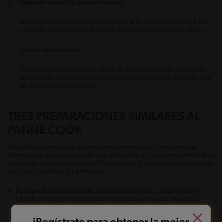
Sopa de brócoli y queso cheddar:
Una sopa cremosa y sabrosa hecha con brócoli y queso cheddar
derretido. Es rica y reconfortante, perfecta para sumergir en pan.
Crema de Calabaza:
Crema suave y ligeramente dulce hecha con calabaza, zanahorias y
un toque de nuez moscada. Su color vibrante y sabor exquisito son
ideales para tu panne cook.
TRES PREPARACIONES SIMILARES AL
PANNE COOK
Sin duda, el panne cook es una receta internacional común en una
buena parte de las cocinas de todo el mundo, por lo que es inevitable la
existencia de preparaciones similares a esta. Estas son las cinco recetas
con mayor similitud al panne cook:
Fondue de queso en pan:
en esta preparación, un pan redondo
grande se vacía y se rellena con una mezcla de quesos fundidos
(como gruyere, emmental y vino blanco) para hacer fondue. Los
trozos del interior del pan se utilizan para mojar en el queso, y al final