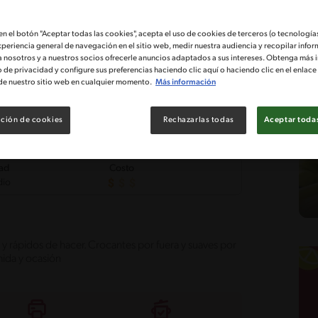
 en el botón "Aceptar todas las cookies", acepta el uso de cookies de terceros (o tecnologías
xperiencia general de navegación en el sitio web, medir nuestra audiencia y recopilar infor
a nosotros y a nuestros socios ofrecerle anuncios adaptados a sus intereses. Obtenga más 
o de privacidad y configure sus preferencias haciendo clic aquí o haciendo clic en el enlac
de nuestro sitio web en cualquier momento.
Más información
ción de cookies
Rechazarlas todas
Aceptar todas
tad
Costo
dio
s y rápidos de hacer. Crocantes por fuera y suaves por
mida y ocasión