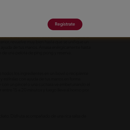
Regístrate
 con la sal, mientras en otro bowl junta el agua, la
terior, revuelve muy bien hasta que se unifique un
on ayuda de tus manos. Amasa enérgicamente hasta
o de una pelota de ping pong y reserva.
o todos los ingredientes en un bowl o recipiente
s y estíralas con ayuda de tus manos en forma
y con un pincel o una cuchara ve embetunando el
 entre 15 a 20 minutos y luego lleva al horno por
mediato. Disfruta acompañado de una rica salsa de