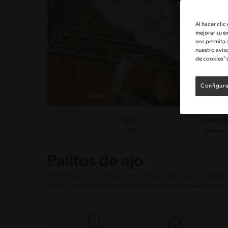
Al hacer clic
mejorar su e
nos permita 
nuestro avis
de cookies" 
Configura
Dificul
Total
Interme
51
Palitos de ajo
Sorprende a tus invitados con estos palitos de ajo fácile
dentro, son el acompañamiento ideal para cualquier co