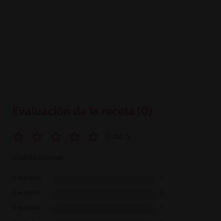
Evaluación de la receta (0)
0 de 5
0 calificaciones
5 estrellas
0
4 estrellas
0
3 estrellas
0