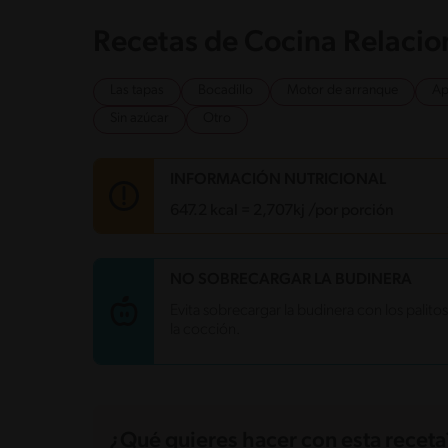
Recetas de Cocina Relaci
Las tapas
Bocadillo
Motor de arranque
Ap
Sin azúcar
Otro
INFORMACIÓN NUTRICIONAL
647.2 kcal = 2,707kj /por porción
Carbohidratos
82.3 g
NO SOBRECARGAR LA BUDINERA
Energía
647.2 kcal
Evita sobrecargar la budinera con los palit
Grasas
29.7 g
la cocción.
Fibra
3.5 g
Proteína
12.3 g
Grasas saturadas
13.8 g
Sodio
1214.3 mg
Azúcares
3.7 g
¿Qué quieres hacer con esta receta