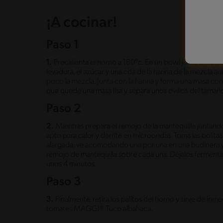
¡A cocinar!
Paso 1
1.
Precalienta el horno a 180°c. En un bowl junta la harina
levadura, el azúcar y una cda de la harina de la mezcla an
poco la mezcla. Junta con la harina y forma una masa c
que quede una masa lisa y separa unos ovillos del tamañ
Paso 2
2.
Mientras prepara el remojo de la mantequilla juntand
apto para calor y derrite en microondas. Toma las bolita
alargada, ve acomodando una por una en una budinera 
remojo de mantequilla sobre cada una. Déjalos fermentar
unos 4 minutos.
Paso 3
3.
Finalmente, retira los palitos del horno y sirve de in
tomates MAGGI® Tuco albahaca.