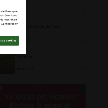
Fácil
45'
 similares) para
mación útil que
información en
e "Configuración
Asado Alemán de Pavo
Intermedio
45'
 las cookies
Humitas
Intermedio
55'