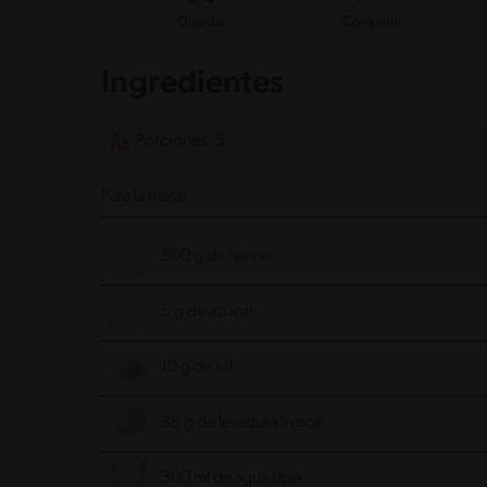
Guardar
Compartir
Ingredientes
Porciones: 5
Para la masa:
500 g de harina
5 g de azúcar
10 g de sal
38 g de levadura fresca
300 ml de agua tibia