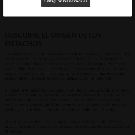
amplia gama de platos, desde los más sencillos hasta los sofisticados.
Configuración de cookies
Anímate a explorar nuevos sabores y texturas en la cocina con los
pistachos.
DESCUBRE EL ORIGEN DE LOS
PISTACHOS
Los pistachos, esos pequeños tesoros verdes tienen una historia tan rica
como su sabor. Originarios de Asia Occidental, han sido valorados
desde la antigüedad, no solo por su delicioso sabor sino también por
su versatilidad en la cocina. Se dice que fueron cultivados por primera
vez en las tierras de Irán hace más de 10.000 años, aunque no se sabe
exactamente cuándo empezó a ser utilizado por las personas.
Antiguamente, este fruto seco era un privilegio reservado de la realeza y
a una minoría selecta. A principios de la era cristiana, los pistacheros,
árboles que producen este fruto seco, fueron introducidos a Europa
mediterránea, y en el siglo XVII se empezaron a plantar en Kermán, los
cuales gozan de la fama de ser los de mejor calidad del mundo.
Hoy en día se comercializan ampliamente, siendo Australia, México,
España, Estados Unidos e Irán los mayores productores de pistachos en
el mundo.