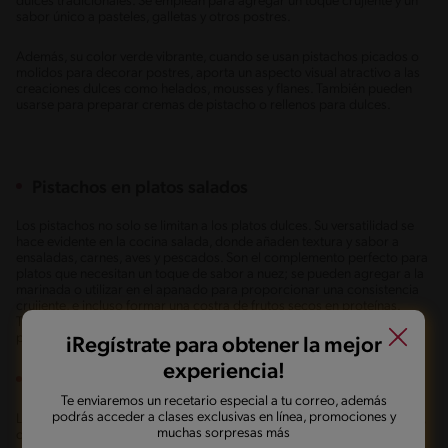
dulces tradicionales. Se emplean para agregar un toque crujiente y un
sabor único a pasteles, galletas y otros postres.
Además, su color verde vibrante, cuando se usan pistachos picados o
molidos para decorar postres, aporta un aspecto visual atractivo a las
creaciones dulces como helados, mousses y flanes. También pueden
usarse para preparar cremas de pistacho o rellenos para dulces.
Pistachos en platos salados
Los pistachos no solo se limitan a los platos dulces. Su versatilidad se
hace evidente en la cocina salada, donde añaden textura y sabor a
ensaladas, carnes, aves y pescados. Son el complemento perfecto para
platos que necesitan un toque de sabor a nuez; se pueden agregar a la
marinada o utilizar en el apanado para proporcionar una consistencia
crujiente, e incluso formar una costra de frutos secos en proteínas.
También se pueden espolvorear sobre el plato al final de la cocción
para un toque final.
iRegístrate para obtener la mejor
experiencia!
Pistachos en bebidas
Te enviaremos un recetario especial a tu correo, además
podrás acceder a clases exclusivas en línea, promociones y
Los pistachos también se han abierto paso en el mundo de las bebidas,
muchas sorpresas más
ofreciendo un toque único tanto en opciones frías como calientes. Se