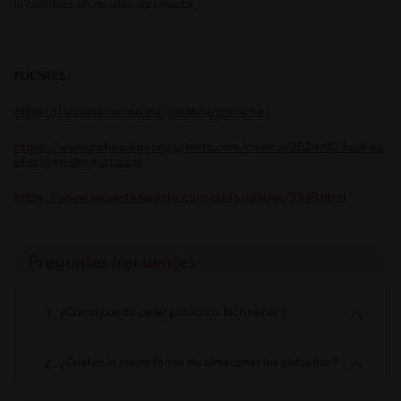
irresistibles sin resultar abrumador.
FUENTES:
https://laroussecocina.mx/palabra/pistache/
https://www.nationalgeographicla.com/ciencia/2024/02/cual-es-
el-origen-del-pistacho
https://www.muyinteresante.com/curiosidades/9349.html
Preguntas frecuentes
¿Cómo puedo pelar pistachos fácilmente?
¿Cuál es la mejor forma de almacenar los pistachos?