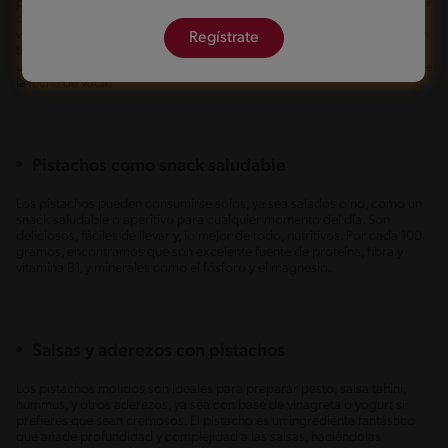
pueden añadir a frappés o batidos de frutas o verduras, donde su sabor
cremoso y ligeramente terroso combina a la perfección con una gran
variedad de frutas. Además, se pueden incorporar al café para darle un
Regístrate
toque de sabor único y sofisticado. Los pistachos también representan
una alternativa saludable de bebida de origen vegetal como sustituto de
la leche de vaca.
Pistachos como snack saludable
Los pistachos pueden consumirse solos, ya sea salados o no, como un
snack saludable o aperitivo para cualquier momento del día. Son
deliciosos, fáciles de llevar y, lo mejor de todo, nutritivos. Por cada 100
gramos, encontramos que son excelente fuente de proteína, fibra y
vitamina B1, y minerales como el fósforo y el magnesio.
Salsas y aderezos con pistachos
Los pistachos molidos son ideales para preparar pesto, salsa tahini,
hummus, y otros aderezos, ya sea con base de vinagreta o yogurt si
prefieres que sean cremosos. El pistacho es un ingrediente fantástico
que añade profundidad y complejidad a las salsas, haciéndolas