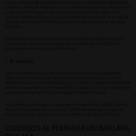
o anacardos, siendo la versión más tradicional el que lleva únicamente
pistachos. Antes de triturarlos, se recomienda quitarles la cáscara, para
luego reducir su tamaño con la ayuda de un robot de cocina o un
cuchillo, lo ideal es lograr trozos pequeños sin que quede en polvo, de
manera que se pueda disfrutar la textura de los frutos secos en cada
bocado.
Recuerda que vas a necesitar una gran cantidad de frutos secos, no
escatimes en el relleno y asegúrate de ser generoso al distribuirlo
uniformemente en las capas del baklava.
El almíbar
El baklava se caracteriza por ser una preparación tremendamente
dulce, tanto así que las porciones que se sirven son muy pequeñas
debido a su capacidad de empalagar fácilmente. El responsable de este
dulzor es el almíbar que forma parte de su preparación, el cual se vierte
sobre toda su superficie una vez el baklava sale del horno.
Se puede encontrar algunas variantes en la receta del almíbar, algunas
incluyen únicamente agua, azúcar y vainilla, mientras que en otras se
agrega miel, agua de azahar, canela, ralladura de naranja o clavos.
CONSEJOS AL PREPARAR UN BAKLAVA