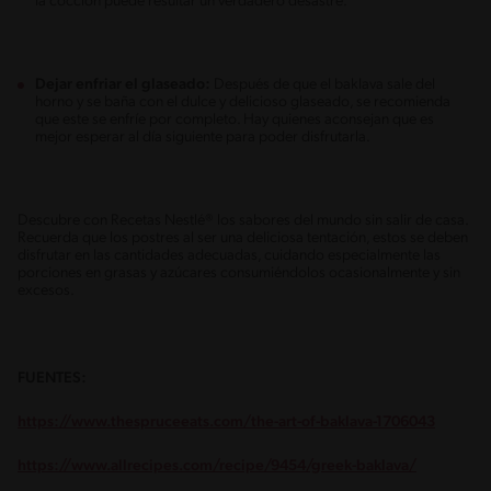
la cocción puede resultar un verdadero desastre.
Dejar enfriar el glaseado:
Después de que el baklava sale del
horno y se baña con el dulce y delicioso glaseado, se recomienda
que este se enfríe por completo. Hay quienes aconsejan que es
mejor esperar al día siguiente para poder disfrutarla.
Descubre con Recetas Nestlé® los sabores del mundo sin salir de casa.
Recuerda que los postres al ser una deliciosa tentación, estos se deben
disfrutar en las cantidades adecuadas, cuidando especialmente las
porciones en grasas y azúcares consumiéndolos ocasionalmente y sin
excesos.
FUENTES:
https://www.thespruceeats.com/the-art-of-baklava-1706043
https://www.allrecipes.com/recipe/9454/greek-baklava/