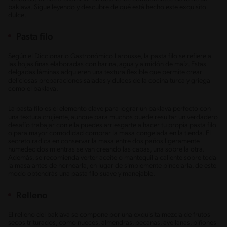
baklava. Sigue leyendo y descubre de qué está hecho este exquisito
dulce.
Pasta filo
Según el Diccionario Gastronómico Larousse, la pasta filo se refiere a
las hojas finas elaboradas con harina, agua y almidón de maíz. Estas
delgadas láminas adquieren una textura flexible que permite crear
deliciosas preparaciones saladas y dulces de la cocina turca y griega
como el baklava.
La pasta filo es el elemento clave para lograr un baklava perfecto con
una textura crujiente, aunque para muchos puede resultar un verdadero
desafío trabajar con ella puedes arriesgarte a hacer tu propia pasta filo
o para mayor comodidad comprar la masa congelada en la tienda. El
secreto radica en conservar la masa entre dos paños ligeramente
humedecidos mientras se van creando las capas, una sobre la otra.
Además, se recomienda verter aceite o mantequilla caliente sobre toda
la masa antes de hornearla, en lugar de simplemente pincelarla, de este
modo obtendrás una pasta filo suave y manejable.
Relleno
El relleno del baklava se compone por una exquisita mezcla de frutos
secos triturados, como nueces, almendras, pecanas, avellanas, piñones