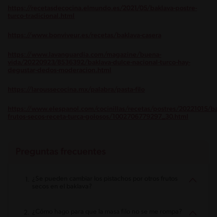
https://recetasdecocina.elmundo.es/2021/05/baklava-postre-
turco-tradicional.html
https://www.bonviveur.es/recetas/baklava-casera
https://www.lavanguardia.com/magazine/buena-
vida/20220923/8536392/baklava-dulce-nacional-turco-hay-
degustar-dedos-moderacion.html
https://laroussecocina.mx/palabra/pasta-filo
https://www.elespanol.com/cocinillas/recetas/postres/20221015/ba
frutos-secos-receta-turca-golosos/1002706779297_30.html
Preguntas frecuentes
¿Se pueden cambiar los pistachos por otros frutos
secos en el baklava?
¿Cómo hago para que la masa filo no se me rompa?