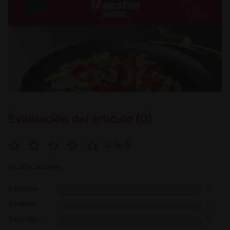
Evaluación del artículo (0)
0 de 5
0 calificaciones
5 estrellas
0
4 estrellas
0
3 estrellas
0