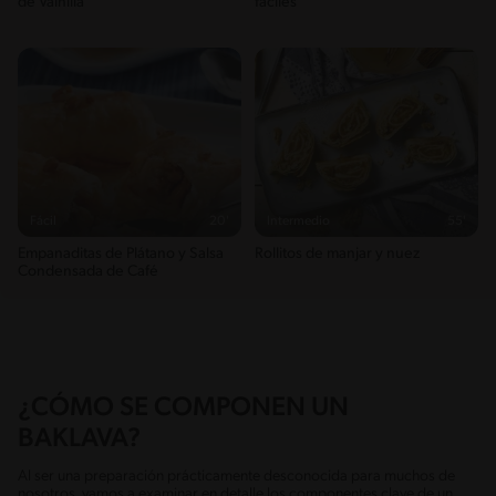
de Vainilla
fáciles
Fácil
20'
Intermedio
55'
Empanaditas de Plátano y Salsa
Rollitos de manjar y nuez
Condensada de Café
¿CÓMO SE COMPONEN UN
BAKLAVA?
Al ser una preparación prácticamente desconocida para muchos de
nosotros, vamos a examinar en detalle los componentes clave de un