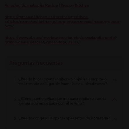
Amazing Spanakopita Recipe | Preppy Kitchen
https://romanaskitchen.es/recetas/aperitivos-
salados/spanakopita-triangulos-griegos-con-espinacas-y-queso-
feta/
https://www.abc.es/recetasderechupete/spanakopita-pastel-
griego-de-espinacas-y-queso-feta/35517/
Preguntas frecuentes
¿Puedo hacer spanakopita con hojaldre comprado
en la tienda en lugar de hacer la masa desde cero?
¿Cómo puedo evitar que mi spanakopita se vuelva
demasiado empapada con el relleno?
¿Puedo congelar la spanakopita antes de hornearla?