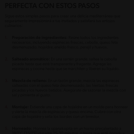
PERFECTA CON ESTOS PASOS
Sigue estos simples pasos para crear una delicia mediterránea que
seguramente impresionará a tus invitados y satisfará tus antojos
culinarios:
Preparación de ingredientes:
Reúne todos los ingredientes
necesarios, incluyendo espinacas frescas, cebolla, queso feta
desmenuzado, hojaldre, eneldo fresco, perejil y huevos.
Salteado aromático:
En una sartén grande, saltea la cebolla
picada hasta que esté transparente y fragante. Agrega las
espinacas y cocina hasta que se marchiten y liberen su líquido.
Mezcla de relleno:
En un tazón grande, mezcla las espinacas
salteadas con el queso feta desmenuzado, las hierbas frescas
picadas y los huevos batidos. Asegúrate de sazonar la mezcla con
sal y pimienta al gusto.
Montaje:
Extiende una capa de hojaldre en un molde para hornear
y vierte la mezcla de espinacas y queso encima. Cubre con otra
capa de hojaldre y sella los bordes con un tenedor.
Horneado:
Hornea la spanakopita en un horno precalentado a
180°C (350°F) durante 25-30 minutos, o hasta que esté dorada y