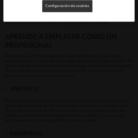
forma en que se disponen los alimentos en un plato y nació gracias a la
Configuración de cookies
cocina francesa moderna o la
nouvelle cuisine,
cuya premisa era
estimular con la comida todos los sentidos empezando por la vista, esto
impulsó a que tanto el sabor como la presentación fueran elementos
esenciales al momento de llevar una preparación a la mesa.
APRENDE A EMPLATAR COMO UN
PROFESIONAL
Emplatar es cuestión de explorar, seguir tendencias y dejar volar la
creatividad, pero a pesar de esto existen algunos tipos de composición
básica que inicialmente te servirán como guía o inspiración al momento
de decorar tus platos en casa. A continuación, te mostramos los 5
estilos más comunes en todo el mundo.
SIMÉTRICO
El emplatado simétrico es el ideal cuando tienes elementos en par que
se puedan acomodar en forma equitativa y simétrica, la composición
dentro del plato será dividiéndolo en dos partes iguales a modo de
espejo guardando las mismas proporciones y estética, ya que este
estilo da la sensación de equilibrio, armonía y orden.
ASIMÉTRICO