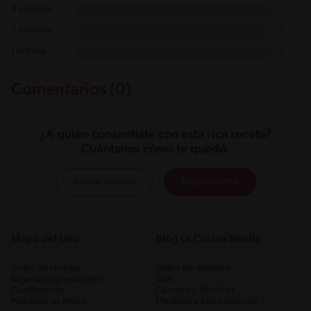
3 estrellas
0
2 estrellas
0
1 estrella
0
Comentarios (0)
¿A quién consentiste con esta rica receta?
Cuéntanos cómo te quedó.
Iniciar sesión
Registrarme
Mapa del sitio
Blog La Cocina Nestlé
Todas las recetas
Todos los artículos
Elige los ingredientes
Tips
Contáctanos
Cocción y Técnicas
Planificar tu menú
Medidas y Equivalencias