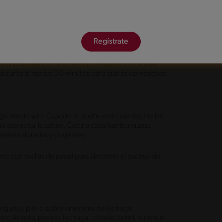
a bien para asegurarte de que los condimentos estén
Regístrate
año deseado con la mezcla de falafel. Coloca las
s durante al menos 30 minutos para que se compacten.
go medio-alto. Cuando el aceite esté caliente, fríe las
no abarrotar la sartén. Cocina cada hamburguesa
 estén doradas y crujientes.
to con toallas de papel para absorber el exceso de
urguesa, pita o sobre una cama de lechuga.
omo tomate, pepino, lechuga, cebolla, tahini, hummus