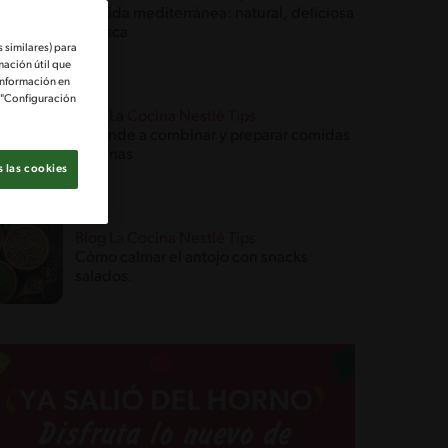
Comida mediterránea: natural, deliciosa
y fresca
 similares) para
mación útil que
información en
e "Configuración
Blog La Cocina Nestlé Tips
Aprende a combinar y preparar comidas
veganas
 las cookies
Blog La Cocina Nestlé Tips
Cómo calmar el antojo con snacks
salados.