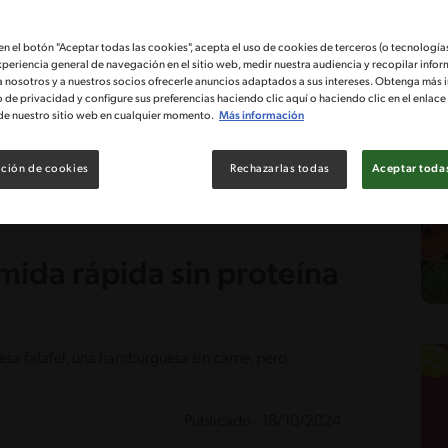
 en el botón "Aceptar todas las cookies", acepta el uso de cookies de terceros (o tecnologías
xperiencia general de navegación en el sitio web, medir nuestra audiencia y recopilar infor
a nosotros y a nuestros socios ofrecerle anuncios adaptados a sus intereses. Obtenga más 
o de privacidad y configure sus preferencias haciendo clic aquí o haciendo clic en el enlac
de nuestro sitio web en cualquier momento.
Más información
ción de cookies
Rechazarlas todas
Aceptar todas
ida rápida sin proteína
esa falafel, una hamburguesa sin carne, pero
Publicado - 18/10/2024