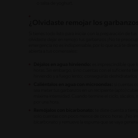
o salsa de yoghurt.
¿Olvidaste remojar los garbanzo
Si tienes todo listo para iniciar con la preparación de t
olvidaste dejar en remojo tus garbanzos ¡No te preocup
emergencia no es indispensable, por lo que acá te dire
abierta a tus comensales:
Déjalos en agua hirviendo:
es imprescindible que l
horas. Sin embargo, si no cuentas con el suficiente 
hirviendo y a fuego lento; conseguirás deshidratarlos 
Caliéntalos en agua con microondas:
si cuentas c
sea meter tus garbanzos en un recipiente (apto) cubie
máxima intensidad. Cuando termine el ciclo, sácalos, m
por una hora.
Remójalos con bicarbonato:
te diste cuenta a tie
solo cuentas con poco menos de cinco horas. ¡No im
bicarbonato y remueve la espuma que se vaya gener