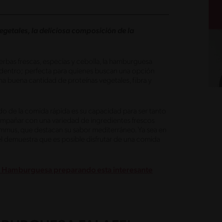
getales, la deliciosa composición de la
bas frescas, especias y cebolla, la hamburguesa
por dentro; perfecta para quienes buscan una opción
 buena cantidad de proteínas vegetales, fibra y
do de la comida rápida es su capacidad para ser tanto
compañar con una variedad de ingredientes frescos
ummus, que destacan su sabor mediterráneo. Ya sea en
el demuestra que es posible disfrutar de una comida
la Hamburguesa preparando esta interesante