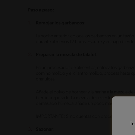
Paso a paso:
Remojar los garbanzos
:
La noche anterior, coloca los garbanzos en un tazó
durante al menos 12 horas. Escurre y enjuaga bien l
Preparar la mezcla de falafel
:
En un procesador de alimentos, coloca los garbanzos r
comino molido y el cilantro molido, procesa hasta 
granulosa
Añade el polvo de hornear y la harina a la mezcla 
bien incorporado. La mezcla debe ser lo suficientem
demasiado húmeda, añade un poco más de harina.
IMPORTANTE: Si no cuentas con procesador realiza
Te
Sazonar
: