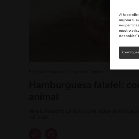
Al hacer clic
mejorar su e
nos permita 
nuestro avis
de cookies" 
Configura
Blog La Cocina Nestlé Cocción y Técnicas
Hamburguesa falafel: com
animal
Abre tu horizonte culinario con la receta de hamburgu
deliciosa.