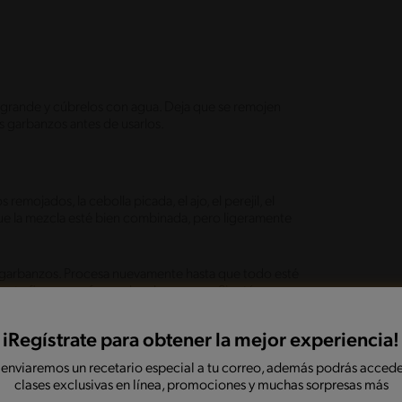
n grande y cúbrelos con agua. Deja que se remojen
os garbanzos antes de usarlos.
emojados, la cebolla picada, el ajo, el perejil, el
que la mezcla esté bien combinada, pero ligeramente
de garbanzos. Procesa nuevamente hasta que todo esté
ente firme para formar hamburguesas. Si está
iRegístrate para obtener la mejor experiencia!
 el mismo proceso, pero con un mortero.
 enviaremos un recetario especial a tu correo, además podrás accede
clases exclusivas en línea, promociones y muchas sorpresas más