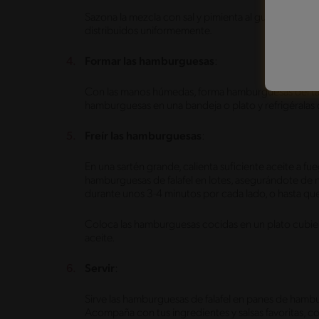
Sazona la mezcla con sal y pimienta al gusto. Mezcl
distribuidos uniformemente.
Formar las hamburguesas
:
Con las manos húmedas, forma hamburguesas del tam
hamburguesas en una bandeja o plato y refrigérala
Freír las hamburguesas
:
En una sartén grande, calienta suficiente aceite a fue
hamburguesas de falafel en lotes, asegurándote de 
durante unos 3-4 minutos por cada lado, o hasta que
Coloca las hamburguesas cocidas en un plato cubier
aceite.
Servir
:
Sirve las hamburguesas de falafel en panes de hamb
Acompaña con tus ingredientes y salsas favoritas, c