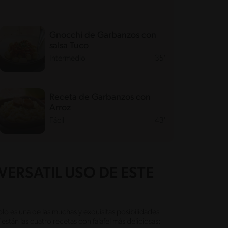
Gnocchi de Garbanzos con
salsa Tuco
Intermedio
35'
Receta de Garbanzos con
Arroz
Fácil
43'
ERSATIL USO DE ESTE
olo es una de las muchas y exquisitas posibilidades
í están las cuatro recetas con falafel más deliciosas: