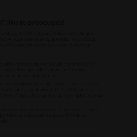
s? ¡No te preocupes!
us hamburguesas falafel, pero te das cuenta de que
es! Aunque dejarlos en agua es ideal, en casos de
mos cómo sacarte de apuros y dejar con la boca
os garbanzos se dejen en remojo por entre 8 y 12
tiempo prueba dejándolos por una hora en agua
y quedarán listos para triturarse.
on microondas en tu cocina, tal vez la mejor opción
rto de agua y calentarlos entre 15 y 20 minutos a
antén la tapa del recipiente puesta y déjalos reposar
mpo de que no pusiste en remojo tus garbanzos, pero
porta! Añade al recipiente una cucharada de
ando.