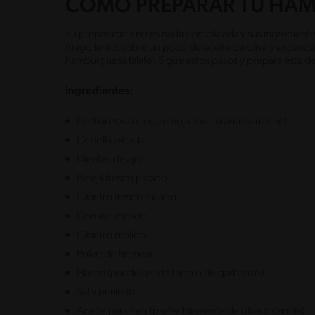
CÓMO PREPARAR TU HAM
Su preparación no es nada complicada y sus ingredientes 
fuego lento, sobre un poco de aceite de oliva y expand
hamburguesa falafel. Sigue estos pasos y prepara esta d
Ingredientes:
Garbanzos secos (remojados durante la noche)
Cebolla picada
Dientes de ajo
Perejil fresco picado
Cilantro fresco picado
Comino molido
Cilantro molido
Polvo de hornear
Harina (puede ser de trigo o de garbanzo)
Sal y pimienta
Aceite para freír (preferiblemente de oliva o canola)