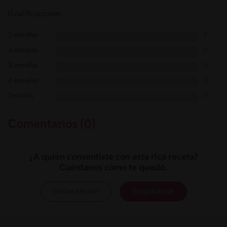
0 calificaciones
5 estrellas
0
4 estrellas
0
3 estrellas
0
2 estrellas
0
1 estrella
0
Comentarios (0)
¿A quién consentiste con esta rica receta?
Cuéntanos cómo te quedó.
Iniciar sesión
Registrarme