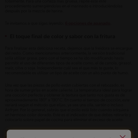
totalmente. Para una corteza más gruesa, repite este este
procedimiento sumergiéndolas en el marinado e introduciéndolas
después por la mezcla de harina.
Te invitamos a que sigas leyendo:
6 opciones de apanado
.
El toque final de color y sabor con la fritura
Para finalizar esta deliciosa receta, dejamos que la freidora se encargue
del resto. Como mencionamos anteriormente, la versión tradicional
solía utilizar grasa, pero con el tiempo se ha ido modificando hasta
permitir el uso de diferentes tipos de aceite como, el de canola, girasol,
maíz, oliva o soja. Independiente cuál sea el que más te guste, lo
recomendable es utilizar un tipo de aceite con un alto punto de humo.
Una vez que las piezas de pollo están cubiertas con el rebozado, es
hora de sumergirlas en aceite caliente. La temperatura ideal para lograr
una cocción perfecta y obtener la textura que tanto nos gusta es de
aproximadamente 180° a 190°C. En cuanto al tiempo de cocción, este
variará según el método que elijas, ya sea una olla, sartén o incluso
Airfryer. Por lo general, sabrás que el pollo está listo cuando adquiera
un hermoso color dorado. Este es el indicador de que debes retirarlo y
colocarlo sobre papel de cocina para eliminar el exceso de aceite.
Te invitamos a que sigas leyendo y
conozcas los tipos de aceite para
cocinar
.