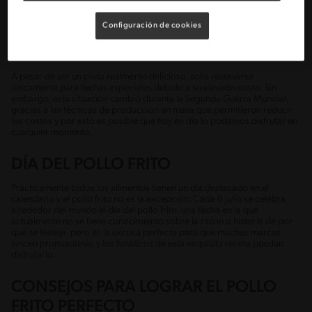
época, los esclavos tenían permitido tener y criar pollos, lo que les
brindó la oportunidad de obtener ingresos propios a través de su venta.
Configuración de cookies
Los afroamericanos aplicaron sus métodos tradicionales de sazonar
con especias y condimentos con los cuales rápidamente ganaron la
reputación de ser los únicos en preparar el auténtico pollo frito.
A pesar de ser un plato realmente delicioso, solía reservarse
únicamente para fechas especiales debido a su elevado costo. Sin
embargo, esta situación cambió durante la Segunda Guerra Mundial,
gracias a las técnicas de producción en masa que permitieron reducir
los costos y por esto es posible que hoy en día lo podamos disfrutar en
cualquier momento.
DÍA DEL POLLO FRITO
Prácticamente todos los alimentos tienen un día destacado en el
calendario y el pollo frito no es la excepción. Cada 6 julio se celebra
alrededor del mundo el día del pollo frito, una fecha en la que
actualmente no se tiene conocimiento sobre la razón o historia de por
qué se festeja, pero es la excusa perfecta para que muchas marcas
lancen promociones y los fanáticos de esta exquisita receta puedan
disfrutarlo.
CONSEJOS PARA LOGRAR EL POLLO
FRITO PERFECTO