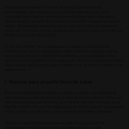
Actualmente tenemos la fortuna de disfrutar de numerosas
comodidades, una de ellas es la posibilidad de encontrar en el
supermercado nuestros alimentos favoritos listos para consumir e
incluso tenerlos sin salir de casa con solo oprimir un botón en nuestro
celular. Sin embargo, sabemos que no hay nada mejor que preparar
platos por nosotros mismos, dejando que a nuestra casa se invada con
el delicioso aroma de la cocina.
En Recetas Nestlé® nos encanta poner a prueba tus habilidades
culinarias, por esto te compartimos estos sencillos consejos con los
que podrás preparar un pollo frito perfecto, con un atractivo color
dorado y una irresistible textura jugosa por dentro y crujiente por fuera.
Verás que no tendrás nada que envidiarle al de las famosas cadenas de
restaurantes.
Marinar para un pollo lleno de sabor
El encanto del pollo frito está en su delicioso sabor que adquiere al
marinarse en una mezcla cremosa a base de harina, huevos, leche y las
hierbas y especias que se desee. Los ingredientes más utilizados para
marinar el pollo frito son: el orégano, laurel, tomillo, perejil, sal, pimienta
negra, comino, ajo en polvo, curry, jengibre, pimentón o mostaza.
Utiliza los ingredientes que vayan acorde a los gustos de tus
comensales e introduce en bowl las piezas de pollo crudo