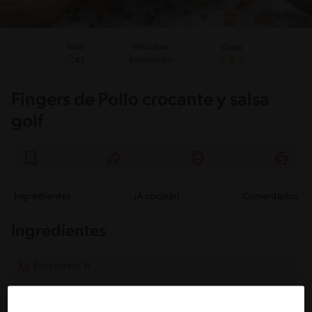
Total
Dificultad
Costo
Intermedio
45
Fingers de Pollo crocante y salsa
golf
Ingredientes
¡A cocinar!
Comentarios
Ingredientes
Porciones: 6
Para los filetillos: