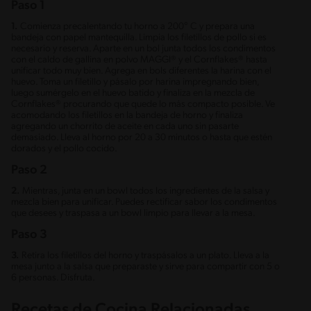
Paso 1
1.
Comienza precalentando tu horno a 200° C y prepara una
bandeja con papel mantequilla. Limpia los filetillos de pollo si es
necesario y reserva. Aparte en un bol junta todos los condimentos
con el caldo de gallina en polvo MAGGI® y el Cornflakes® hasta
unificar todo muy bien. Agrega en bols diferentes la harina con el
huevo. Toma un filetillo y pásalo por harina impregnando bien,
luego sumérgelo en el huevo batido y finaliza en la mezcla de
Cornflakes® procurando que quede lo más compacto posible. Ve
acomodando los filetillos en la bandeja de horno y finaliza
agregando un chorrito de aceite en cada uno sin pasarte
demasiado. Lleva al horno por 20 a 30 minutos o hasta que estén
dorados y el pollo cocido.
Paso 2
2.
Mientras, junta en un bowl todos los ingredientes de la salsa y
mezcla bien para unificar. Puedes rectificar sabor los condimentos
que desees y traspasa a un bowl limpio para llevar a la mesa.
Paso 3
3.
Retira los filetillos del horno y traspásalos a un plato. Lleva a la
mesa junto a la salsa que preparaste y sirve para compartir con 5 o
6 personas. Disfruta.
Recetas de Cocina Relacionadas