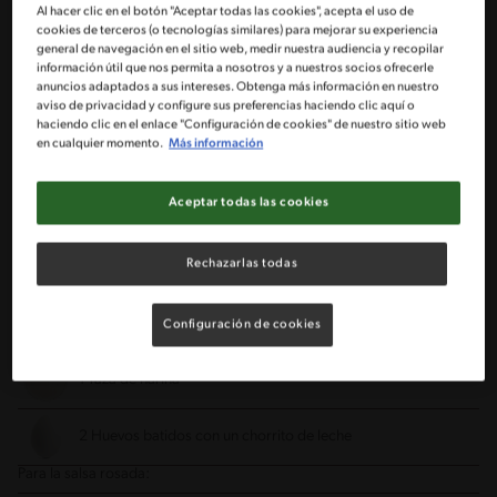
Al hacer clic en el botón "Aceptar todas las cookies", acepta el uso de
cookies de terceros (o tecnologías similares) para mejorar su experiencia
1 Bandeja de filetillos de pollo deshuesados
general de navegación en el sitio web, medir nuestra audiencia y recopilar
información útil que nos permita a nosotros y a nuestros socios ofrecerle
anuncios adaptados a sus intereses. Obtenga más información en nuestro
Sobre de caldo en polvo MAGGI® de gallina
aviso de privacidad y configure sus preferencias haciendo clic aquí o
haciendo clic en el enlace "Configuración de cookies" de nuestro sitio web
en cualquier momento.
Más información
1 Cucharadita de paprika
Aceptar todas las cookies
½ Cucharadita de pimienta negra molida
Rechazarlas todas
½ Cucharadita de ajo en polvo
2 Taza de Cornflakes® semi triturado
Configuración de cookies
1 Taza de harina
2 Huevos batidos con un chorrito de leche
Para la salsa rosada: