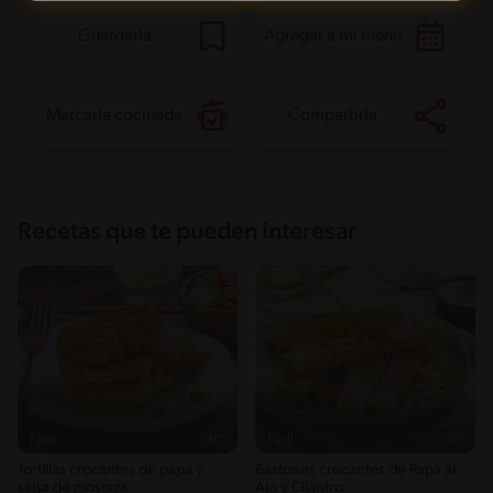
Guardarla
Agregar a mi menú
Marcarla cocinada
Compartirla
Recetas que te pueden interesar
Fácil
30'
Fácil
36'
Tortillas crocantes de papa y
Bastones crocantes de Papa al
salsa de mostaza
Ajo y Cilantro