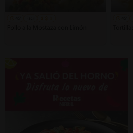
45'
Fácil
45'
Pollo a la Mostaza con Limón
Tortill