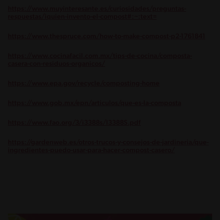
https://www.muyinteresante.es/curiosidades/preguntas-
respuestas/iquien-invento-el-compost#:~:text=
https://www.thespruce.com/how-to-make-compost-p2-1761841
https://www.cocinafacil.com.mx/tips-de-cocina/composta-
casera-con-residuos-organicos/
https://www.epa.gov/recycle/composting-home
https://www.gob.mx/epn/articulos/que-es-la-composta
https://www.fao.org/3/i3388s/I3388S.pdf
https://gardenweb.es/otros-trucos-y-consejos-de-jardineria/que-
ingredientes-puedo-usar-para-hacer-compost-casero/