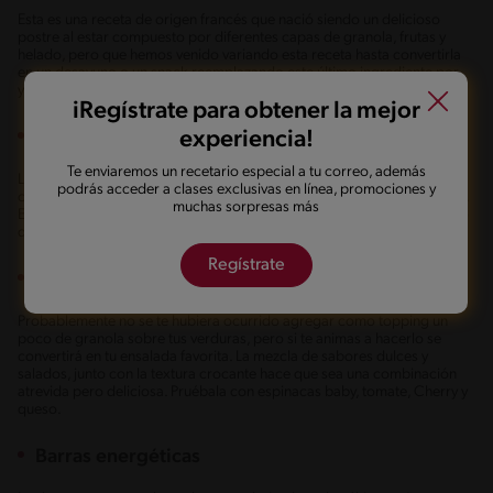
Esta es una receta de origen francés que nació siendo un delicioso
postre al estar compuesto por diferentes capas de granola, frutas y
helado, pero que hemos venido variando esta receta hasta convertirla
en un desayuno o un snack reemplazando este último ingrediente por
yogurt griego.
iRegístrate para obtener la mejor
experiencia!
Tartaletas y pasteles
Te enviaremos un recetario especial a tu correo, además
La textura crocante y moldeable de la granola permite que esa usado
podrás acceder a clases exclusivas en línea, promociones y
como base para tartaletas o como contenedor o canasta para postres.
muchas sorpresas más
Esta creativa forma de presentar tus platos no solo es balanceada, sino
que lucen muy bien en la mesa.
Regístrate
Ensaladas
Probablemente no se te hubiera ocurrido agregar como topping un
poco de granola sobre tus verduras, pero si te animas a hacerlo se
convertirá en tu ensalada favorita. La mezcla de sabores dulces y
salados, junto con la textura crocante hace que sea una combinación
atrevida pero deliciosa. Pruébala con espinacas baby, tomate, Cherry y
queso.
Barras energéticas