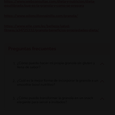
https://www.webconsultas.com/dieta-y-nutricion/dieta-
equilibrada/que-es-la-granola-y-como-se-prepara
https://www.piloncilloyvainilla.com/granola/
https://www.elle.com/es/belleza/salud-
fitness/a34725332/granola-beneficios-propiedades-dieta/
Preguntas frecuentes
¿Cómo puedo hacer mi propia granola sin gluten y
llena de sabor?
¿Cuál es la mejor forma de incorporar la granola a un
smoothie bowl nutritivo?
¿Cómo puedo transformar la granola en un snack
elegante para servir a invitados?