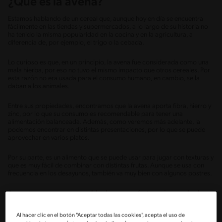
¿Qué es la avena?
Estamos hablando de un cereal que, aunque hoy en día se encuentra
fácilmente en las tiendas y supermercados, a lo largo de su historia no
ha tenido la misma popularidad en la cocina y en la agricultura, a
diferencia de, por ejemplo, el trigo o la cebada.
Lo curioso es que, en un principio, la avena fue considerada como una
mala hierba, por eso no tuvo el mismo impacto que otros cereales. Por
esta razón no era usada para el consumo humano, en cambio, se la
daban a los animales.
Entre sus propiedades, encontramos que la avena aporta fibra, hierro y
zinc, por lo que su consumo es recomendable para tener una
alimentación balanceada. Además, como veremos más adelante, la
podemos encontrar en distintas presentaciones, por lo que se puede
aprovechar en varios platos.
Por su parte, es un alimento que se puede usar para jugar con texturas y
que es muy fácil de combinar con distintas frutas. Aunque se usa con
frecuencia en los desayunos, también va muy bien con algunos postres.
Aprende a preparar un
crumble de avena y frutos rojos con Leche
Condensada Nestlé®.
Al hacer clic en el botón "Aceptar todas las cookies", acepta el uso de