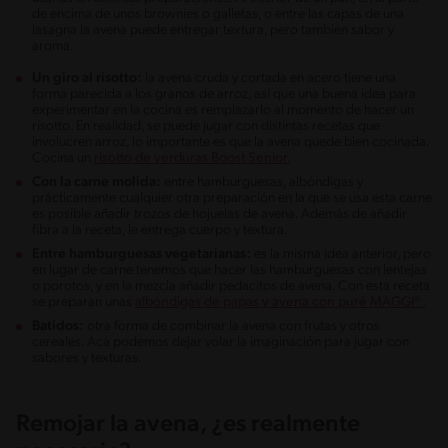
de encima de unos brownies o galletas, o entre las capas de una
lasagna la avena puede entregar textura, pero también sabor y
aroma.
Un giro al risotto:
la avena cruda y cortada en acero tiene una
forma parecida a los granos de arroz, así que una buena idea para
experimentar en la cocina es remplazarlo al momento de hacer un
risotto. En realidad, se puede jugar con distintas recetas que
involucren arroz, lo importante es que la avena quede bien cocinada.
Cocina un
risotto de verduras Boost Senior.
Con la carne molida:
entre hamburguesas, albóndigas y
prácticamente cualquier otra preparación en la que se usa esta carne
es posible añadir trozos de hojuelas de avena. Además de añadir
fibra a la receta, le entrega cuerpo y textura.
Entre hamburguesas vegetarianas:
es la misma idea anterior, pero
en lugar de carne tenemos que hacer las hamburguesas con lentejas
o porotos, y en la mezcla añadir pedacitos de avena. Con esta receta
se preparan unas
albóndigas de papas y avena con puré MAGGI®.
Batidos:
otra forma de combinar la avena con frutas y otros
cereales. Acá podemos dejar volar la imaginación para jugar con
sabores y texturas.
Remojar la avena, ¿es realmente