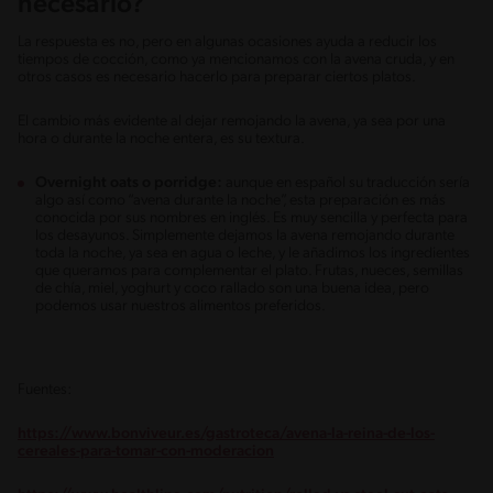
necesario?
La respuesta es no, pero en algunas ocasiones ayuda a reducir los
tiempos de cocción, como ya mencionamos con la avena cruda, y en
otros casos es necesario hacerlo para preparar ciertos platos.
El cambio más evidente al dejar remojando la avena, ya sea por una
hora o durante la noche entera, es su textura.
Overnight oats o porridge:
aunque en español su traducción sería
algo así como “avena durante la noche”, esta preparación es más
conocida por sus nombres en inglés. Es muy sencilla y perfecta para
los desayunos. Simplemente dejamos la avena remojando durante
toda la noche, ya sea en agua o leche, y le añadimos los ingredientes
que queramos para complementar el plato. Frutas, nueces, semillas
de chía, miel, yoghurt y coco rallado son una buena idea, pero
podemos usar nuestros alimentos preferidos.
Fuentes:
https://www.bonviveur.es/gastroteca/avena-la-reina-de-los-
cereales-para-tomar-con-moderacion