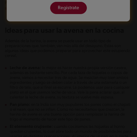
Prepara un
kuchen de avena con manzana y dulce de membrillo,
Regístrate
usando crema NESTLÉ®.
Ideas para usar la avena en la cocina
Además de la harina, la avena se puede usar en todo tipo de
preparaciones que, también, van más allá del desayuno. Estas son
algunas ideas que podemos preparar para aprovechar este estupendo
cereal.
Leche de avena:
lo mejor es hacer nuestra propia versión casera,
además es bastante sencillo. Por cada taza de hojuelas o copos de
avena, vamos a necesitar tres de agua. Se mezclan muy bien ambos
ingredientes y luego se deben colar a través de una estameña o un
filtro de tela, que al final se escurre. La podemos usar para cualquier
plato en el que usemos leche de vaca. Vale la pena aclarar que, al
calentar la leche de avena, su textura se vuelve más espesa.
Pan plano:
en la India son muy populares los panes como el chapati
o el naan, que no se inflan. Como no necesitamos que crezcan, la
harina de avena es una buena opción para remplazar la harina de
trigo al momento de hacer este tipo de panes.
El elemento crujiente:
cuando cocinamos las hojuelas al horno
quedan crujientes, lo cual abre todo un mundo de posibilidades para
usarlas en distintas preparaciones. Al interior de un pan, en la parte