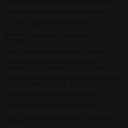
https://www.healthline.com/nutrition/rolled-vs-steel-cut-oats
https://clubdereposteria.com/avena-y-tipos-de-avena/
https://www.healthline.com/nutrition/gluten-in-oats
https://www.hsph.harvard.edu/nutritionsource/food-
features/oats/
https://www.healthline.com/nutrition/oat-milk#recipe
https://www.cuerpomente.com/blogs/gastronomia-
consciente/aprovecha-copos-avena-5-formas-distintas_2841
https://www.aarp.org/espanol/cocina/recetas/info-2015/fotos-
beneficios-avena-uso.html#slide1
¿Es necesario remojar la avena? | Simple Blending
https://downshiftology.com/recipes/overnight-oats/
https://www.cocinadelirante.com/receta/desayunos/overnight-
oats-receta