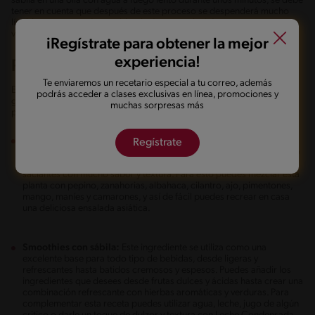
sábila en una olla con agua a fuego lento durante unos minutos, se debe
tener en cuenta que después de este proceso se despenderá mucho
líquido, se encogerán, se ablandarán y se reducirá un poco su
viscosidad, pero al tacto sigue siendo resbaladizo.
iRegístrate para obtener la mejor
experiencia!
RECETAS CON SÁBILA
Te enviaremos un recetario especial a tu correo, además
Estos curiosos y gelatinosos cubitos de sábila se pueden incluir en una
podrás acceder a clases exclusivas en línea, promociones y
gran variedad de preparaciones. Anímate a incluirla en los diferentes
muchas sorpresas más
platos que puedes encontrar en Recetas Nestlé®.
Ensaladas frescas con sábila:
En varios países asiáticos suele
Regístrate
incluirse este ingrediente dentro de sus ensaladas, las cuales no solo
hacen que sean platos exóticos, sino que también preparaciones
saciantes con mucho sabor y textura. Para esto puedes mezclar esta
planta con pepino, zanahorias, albahaca, cilantro, ajo, pimentones,
mango, maníes y camarones, y así de fácil puedes recrear en casa
una deliciosa ensalada asiática.
Smoothies con sábila:
Este ingrediente se utiliza como una
excelente base para todo tipo de bebidas, desde ligeras y
refrescantes hasta batidos cremosos y espesos. Puedes añadir los
ingredientes que desees desde frutas dulces y ácidas hasta crear una
combinación refrescante con hierbas aromáticas y verduras. Para
complementar esta receta puedes utilizar agua, leche, jugo de algún