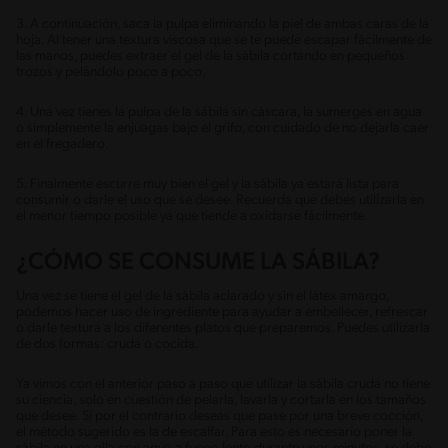
3. A continuación, saca la pulpa eliminando la piel de ambas caras de la
hoja. Al tener una textura viscosa que se te puede escapar fácilmente de
las manos, puedes extraer el gel de la sábila cortando en pequeños
trozos y pelándolo poco a poco.
4. Una vez tienes la pulpa de la sábila sin cáscara, la sumerges en agua
o simplemente la enjuagas bajo el grifo, con cuidado de no dejarla caer
en el fregadero.
5. Finalmente escurre muy bien el gel y la sábila ya estará lista para
consumir o darle el uso que se desee. Recuerda que debes utilizarla en
el menor tiempo posible ya que tiende a oxidarse fácilmente.
¿CÓMO SE CONSUME LA SÁBILA?
Una vez se tiene el gel de la sábila aclarado y sin el látex amargo,
podemos hacer uso de ingrediente para ayudar a embellecer, refrescar
o darle textura a los diferentes platos que preparemos. Puedes utilizarla
de dos formas: cruda o cocida.
Ya vimos con el anterior paso a paso que utilizar la sábila cruda no tiene
su ciencia, solo en cuestión de pelarla, lavarla y cortarla en los tamaños
que desee. Si por el contrario deseas que pase por una breve cocción,
el método sugerido es la de escalfar. Para esto es necesario poner la