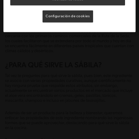
grandes personajes de la historia como Cleopatra, Alejandro Magno,
emperador Nerón y hasta Cristóbal Colón gozaban de las
extraordinarias propiedades del aloe vera.
Configuración de cookies
Sea cierto o no, lo que se sabe es que esta planta ha recorrido cientos
de kilómetros desde el desierto de Arabia y se popularizo gracias a la
cercanía con los primeros caminos comerciales de la Ruta de la Seda,
los cuales facilitaron que se extendiera por todo el mundo y hoy en día
se encuentra fácilmente en diferentes países tropicales que cuentan con
climas cálidos y desérticos.
¿PARA QUÉ SIRVE LA SÁBILA?
Tal vez te preguntes para qué sirve la sábila, pues bien, este ingrediente
se asocia con varias propiedades curativas, aunque científicamente no
hay ninguna prueba que respalde estos atributos, sin embargo,
actualmente se encuentran varios productos en el mercado que incluye
el aloe vera encontrándolo en cremas, geles, pastillas, tónicos,
mascarilla, shampoo e incluso en jabones de lavavajillas.
Además de ser un producto para la belleza y bienestar, queremos
enfocar las propiedades de este ingrediente nombrando las ingeniosas
formas que se puede aprovechar, destacando para qué sirve la sábila
en la cocina.