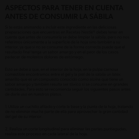
ASPECTOS PARA TENER EN CUENTA
ANTES DE CONSUMIR LA SÁBILA
Si te estás animando a incluir este ingrediente en las deliciosas
preparaciones que encuentras en Recetas Nestlé® debes tener en
cuenta que antes de consumirla se debe limpiar la sábila, pero no nos
referimos únicamente a la superficie de la hoja sino también a su
interior, ya que si no se consume de la forma correcta puede que el
resultado final tenga un sabor amargo y en el peor de los casos
padecer de molestos dolores de estómago.
Esto se debe a que, en el interior de la hoja, en la pulpa carnosa
comestible encontramos entre el gel y la piel de la sábila un látex
amarillo que es un compuesto conocido como aloína que tiene un
sabor amargo y también resulta ser tóxico si se consume en grandes
cantidades. Para esto se recomienda seguir los siguientes pasos antes
de darle uso en nuestros platos.
1. Utiliza un cuchillo afilado y corta la base y la punta de la hoja, tratando
de no eliminar mucha parte de ella para aprovechar la gran cantidad
del gel de su interior.
2. Realiza un corte longitudinal para eliminar las partes puntiagudas,
realiza este proceso en cada lateral de la hoja.