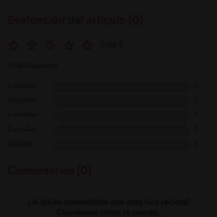
Evaluación del artículo (0)
0 de 5
0 calificaciones
5 estrellas
0
4 estrellas
0
3 estrellas
0
2 estrellas
0
1 estrella
0
Comentarios (0)
¿A quién consentiste con esta rica receta?
Cuéntanos cómo te quedó.