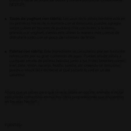
critico o darle un toque de dulzor y textura con Leche Condensada
NESTLÉ®.
Tazón de yoghurt con sábila:
Los usos de la sábila también está en
las primeras horas de la mañana con el desayuno, puedes agregar
varios cubos en tazones de pudding chía con frutas, a la avena,
granola o al yoghurt, siendo este último la manera más común de
disfrutarla junto con un poco de ralladura de limón.
Paletas con sábila:
Este ingrediente se caracteriza por ser bastante
refrescante por su gran contenido de agua. Puedes añadir sábila a
cualquier receta de paletas heladas junto a tus frutas favoritas como
kiwi, piña, limón, naranja, frutilla, sandia, etc creando un delicioso
postre o snack fácil de hacer el cual saciará tu sed en un día
caluroso.
Ahora que ya sabes para qué sirve la sábila en cocina, anímate a incluir
esta planta comestible en muchas otras preparaciones que encuentras
en Recetas Nestlé®.
FUENTES: