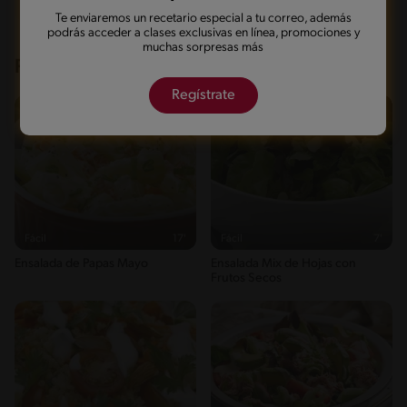
Te enviaremos un recetario especial a tu correo, además
podrás acceder a clases exclusivas en línea, promociones y
muchas sorpresas más
Recetas que te pueden interesar
Regístrate
Fácil
17'
Fácil
7'
Ensalada de Papas Mayo
Ensalada Mix de Hojas con
Frutos Secos