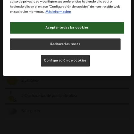
aviso de privacidad y configure sus preferencias haciendo clic aquí o
haciendo clic en el enlace "Configuración de cookies" de nuestro sitio web
en cualquier momento.
Más información
Ingredientes
Aceptar todas las cookies
Porciones: 5
Rechazarlas todas
5 Varas de apio medianas
Configuración de cookies
2 Paltas medianas y firmes
2 Limones
2 Cucharadas de aceite de oliva
Sal a gusto