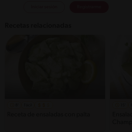
Iniciar sesión
Registrarme
Recetas relacionadas
8'
Fácil
15'
Receta de ensaladas con palta
Ensalad
Champ