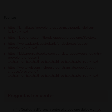
Fuentes:
https://lamafia.es/provolone-queso-mas-popular-del-sur-
italia/#:~:text=
https://labulense.com/tienda/quesos/provolone/#:~:text=
https://www.pizzeriagastrobarlafundacion.es/queso-
provolone/#:~:text=
https://kidsaregreatcooks-com.translate.goog/you-should-try-
provolone-cheese/?
_x_tr_sl=en&_x_tr_tl=es&_x_tr_hl=es&_x_tr_pto=rq#:~:text=
https://www-wisconsincheese-com.translate.goog/about-
cheese/provolone?
_x_tr_sl=en&_x_tr_tl=es&_x_tr_hl=es&_x_tr_pto=rq#:~:text=
Preguntas frecuentes
1. ¿Cuál es la diferencia entre el provolone dulce y el