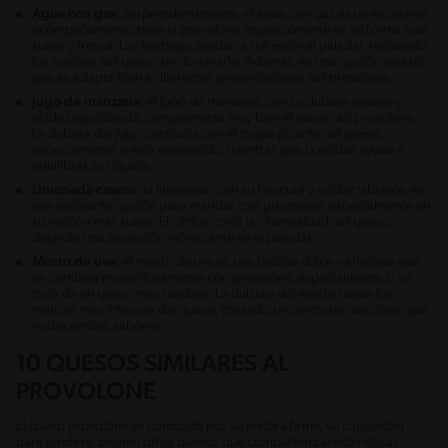
Agua con gas
: sorprendentemente, el agua con gas es un excelente
acompañamiento para el provolone, especialmente en su forma más
suave y fresca. Las burbujas ayudan a refrescar el paladar, realzando
los matices del queso sin dominarlo. Además, es una opción versátil
que se adapta bien a diferentes presentaciones del provolone.
Jugo de manzana
: el jugo de manzana, con su dulzura natural y
acidez equilibrada, complementa muy bien el sabor del provolone.
La dulzura del jugo contrasta con el toque picante del queso,
especialmente si está envejecido, mientras que la acidez ayuda a
equilibrar su riqueza.
Limonada casera
: la limonada, con su frescura y acidez vibrante, es
una excelente opción para maridar con provolone, especialmente en
su versión más suave. El cítrico corta la cremosidad del queso,
dejando una sensación refrescante en el paladar.
Mosto de uva
: el mosto de uva es una bebida dulce y afrutada que
se combina maravillosamente con provolone, especialmente si se
trata de un queso más maduro. La dulzura del mosto realza los
matices más intensos del queso, creando un contraste delicioso que
realza ambos sabores.
10 QUESOS SIMILARES AL
PROVOLONE
El queso provolone es conocido por su textura firme, su capacidad
para fundirse. Existen otros quesos que comparten características