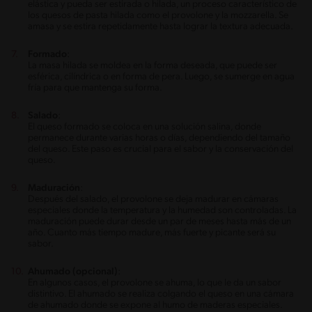
elástica y pueda ser estirada o hilada, un proceso característico de
los quesos de pasta hilada como el provolone y la mozzarella. Se
amasa y se estira repetidamente hasta lograr la textura adecuada.
Formado
:
La masa hilada se moldea en la forma deseada, que puede ser
esférica, cilíndrica o en forma de pera. Luego, se sumerge en agua
fría para que mantenga su forma.
Salado
:
El queso formado se coloca en una solución salina, donde
permanece durante varias horas o días, dependiendo del tamaño
del queso. Este paso es crucial para el sabor y la conservación del
queso.
Maduración
:
Después del salado, el provolone se deja madurar en cámaras
especiales donde la temperatura y la humedad son controladas. La
maduración puede durar desde un par de meses hasta más de un
año. Cuanto más tiempo madure, más fuerte y picante será su
sabor.
Ahumado (opcional)
:
En algunos casos, el provolone se ahuma, lo que le da un sabor
distintivo. El ahumado se realiza colgando el queso en una cámara
de ahumado donde se expone al humo de maderas especiales.