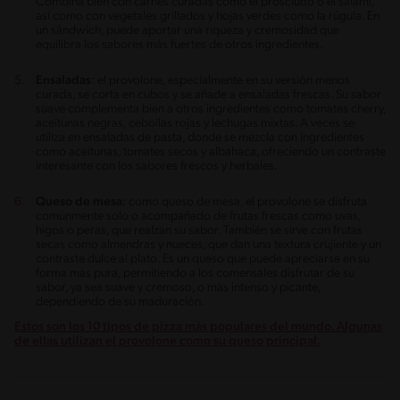
Combina bien con carnes curadas como el prosciutto o el salami,
así como con vegetales grillados y hojas verdes como la rúgula. En
un sándwich, puede aportar una riqueza y cremosidad que
equilibra los sabores más fuertes de otros ingredientes.
Ensaladas
: el provolone, especialmente en su versión menos
curada, se corta en cubos y se añade a ensaladas frescas. Su sabor
suave complementa bien a otros ingredientes como tomates cherry,
aceitunas negras, cebollas rojas y lechugas mixtas. A veces se
utiliza en ensaladas de pasta, donde se mezcla con ingredientes
como aceitunas, tomates secos y albahaca, ofreciendo un contraste
interesante con los sabores frescos y herbales.
Queso de mesa
: como queso de mesa, el provolone se disfruta
comúnmente solo o acompañado de frutas frescas como uvas,
higos o peras, que realzan su sabor. También se sirve con frutas
secas como almendras y nueces, que dan una textura crujiente y un
contraste dulce al plato. Es un queso que puede apreciarse en su
forma más pura, permitiendo a los comensales disfrutar de su
sabor, ya sea suave y cremoso, o más intenso y picante,
dependiendo de su maduración.
Estos son los 10 tipos de pizza más populares del mundo. Algunas
de ellas utilizan el provolone como su queso principal.