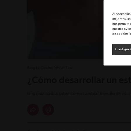
Al hacer clic
mejorar su e
nos permita 
nuestro avis
de cookies" 
Configura
Blog La Cocina Nestlé Tips
¿Cómo desarrollar un est
Una guía básica sobre cómo cambiar tu estilo de vida 