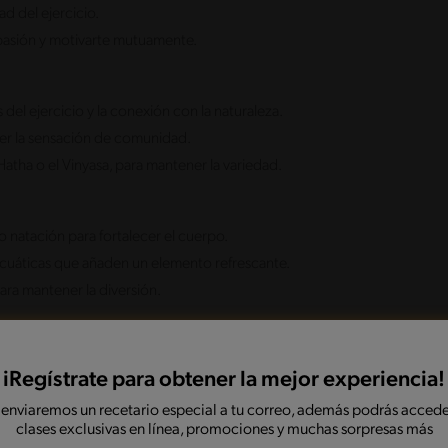
ad del ejercicio.
 pasión y motivarte mutuamente.
s del ejercicio y la conexión con la naturaleza.
cer la sensación de comunidad.
atha o el Vinyasa, para mantener la variedad.
natación para fortalecer el cuerpo.
acuáticas que añaden un elemento refrescante.
ra mantener la diversión.
ARA DESARROLLAR UNA
iRegístrate para obtener la mejor experiencia!
 enviaremos un recetario especial a tu correo, además podrás accede
clases exclusivas en línea, promociones y muchas sorpresas más