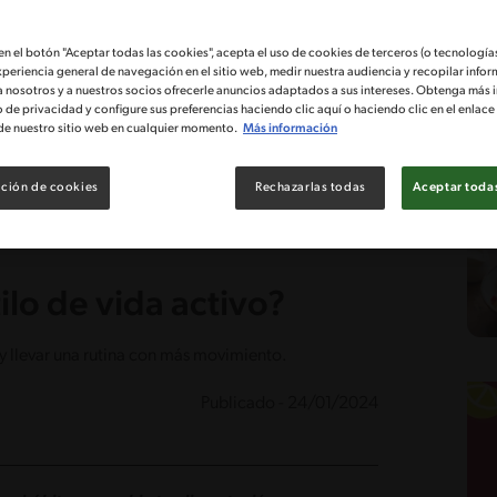
 en el botón "Aceptar todas las cookies", acepta el uso de cookies de terceros (o tecnologías
xperiencia general de navegación en el sitio web, medir nuestra audiencia y recopilar infor
a nosotros y a nuestros socios ofrecerle anuncios adaptados a sus intereses. Obtenga más 
o de privacidad y configure sus preferencias haciendo clic aquí o haciendo clic en el enlac
de nuestro sitio web en cualquier momento.
Más información
ción de cookies
Rechazarlas todas
Aceptar todas
ilo de vida activo?
y llevar una rutina con más movimiento.
Publicado - 24/01/2024