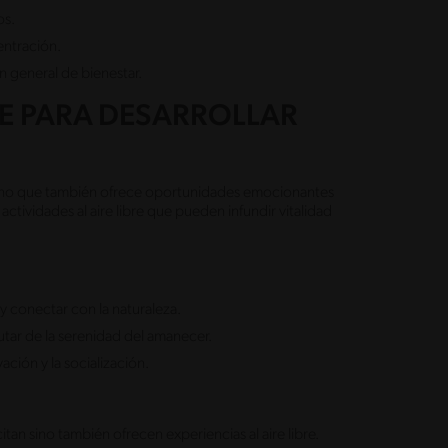
os.
entración.
n general de bienestar.
BRE PARA DESARROLLAR
a, sino que también ofrece oportunidades emocionantes
tividades al aire libre que pueden infundir vitalidad
 y conectar con la naturaleza.
tar de la serenidad del amanecer.
ación y la socialización.
tan sino también ofrecen experiencias al aire libre.