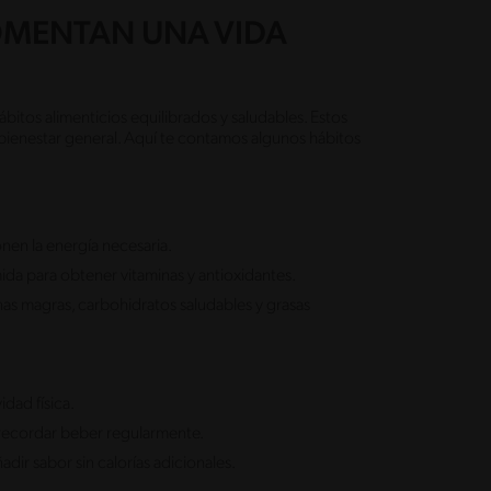
OMENTAN UNA VIDA
bitos alimenticios equilibrados y saludables. Estos
bienestar general. Aquí te contamos algunos hábitos
nen la energía necesaria.
ida para obtener vitaminas y antioxidantes.
as magras, carbohidratos saludables y grasas
dad física.
a recordar beber regularmente.
adir sabor sin calorías adicionales.