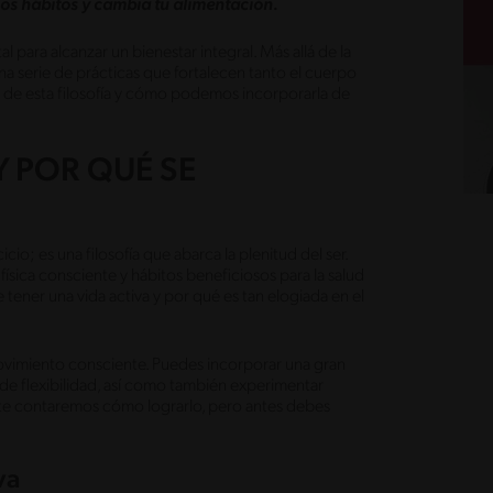
enos hábitos y cambia tu alimentación.
 para alcanzar un bienestar integral. Más allá de la
una serie de prácticas que fortalecen tanto el cuerpo
 de esta filosofía y cómo podemos incorporarla de
Y POR QUÉ SE
icio; es una filosofía que abarca la plenitud del ser.
física consciente y hábitos beneficiosos para la salud
 tener una vida activa y por qué es tan elogiada en el
movimiento consciente. Puedes incorporar una gran
 de flexibilidad, así como también experimentar
te te contaremos cómo lograrlo, pero antes debes
va