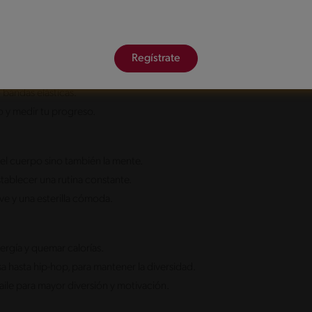
ra mantenernos activos. Existen numerosas opciones
fortalezcan tanto el cuerpo como la mente.
Regístrate
ezcan músculos y mejoren la flexibilidad.
 bandas elásticas.
 y medir tu progreso.
 el cuerpo sino también la mente.
stablecer una rutina constante.
ve y una esterilla cómoda.
nergía y quemar calorías.
sa hasta hip-hop, para mantener la diversidad.
 baile para mayor diversión y motivación.