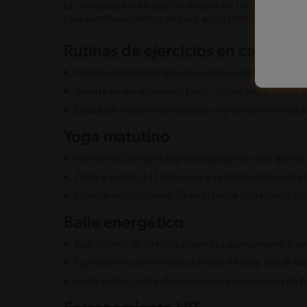
La comodidad del hogar no debería ser un obstáculo pa
para ejercitarse dentro de casa, adaptando rutinas que 
Rutinas de ejercicios en casa
Adapta entrenamientos de cuerpo completo que fortal
Invierte en equipamiento básico como pesas ligeras o
Establece metas semanales para mantenerte enfocado
Yoga matutino
Inicia el día con posturas de yoga que no solo activan
Dedica al menos 15 minutos a la práctica diaria para e
Crea un espacio tranquilo en tu hogar con música sua
Baile energético
Baila al ritmo de tu música favorita para mantener la e
Experimenta con diferentes estilos de baile, desde sal
Invita a amigos o familiares a unirse a tus sesiones de