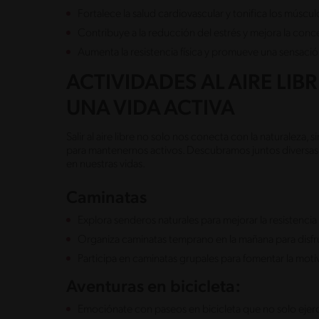
Fortalece la salud cardiovascular y tonifica los múscul
Contribuye a la reducción del estrés y mejora la conc
Aumenta la resistencia física y promueve una sensació
ACTIVIDADES AL AIRE LI
UNA VIDA ACTIVA
Salir al aire libre no solo nos conecta con la naturalez
para mantenernos activos. Descubramos juntos diversas ac
en nuestras vidas.
Caminatas
Explora senderos naturales para mejorar la resistencia
Organiza caminatas temprano en la mañana para disfru
Participa en caminatas grupales para fomentar la motiv
Aventuras en bicicleta:
Emociónate con paseos en bicicleta que no solo ejerci