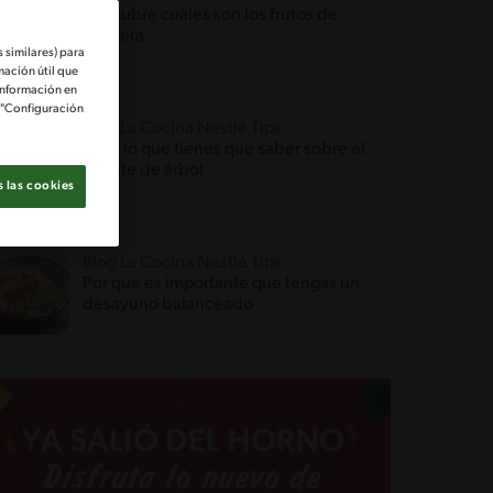
Descubre cuáles son los frutos de
palmera
 similares) para
mación útil que
información en
e "Configuración
Blog La Cocina Nestlé Tips
Todo lo que tienes que saber sobre el
tomate de árbol
 las cookies
Blog La Cocina Nestlé Tips
Por qué es importante que tengas un
desayuno balanceado