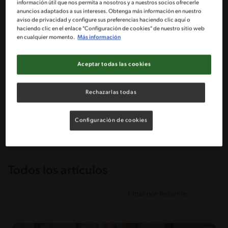
información útil que nos permita a nosotros y a nuestros socios ofrecerle
calórico, sino que también añadirá frescura a tus ensaladas,
anuncios adaptados a sus intereses. Obtenga más información en nuestro
guisos y tortillas. Sigue nuestros consejos expertos para
aviso de privacidad y configure sus preferencias haciendo clic aquí o
dominar la técnica de cocción y descubre cómo este
haciendo clic en el enlace "Configuración de cookies" de nuestro sitio web
ingrediente inmaduro puede transformar tus platos en
en cualquier momento.
Más información
opciones balanceadas y deliciosas para toda la familia.
Aceptar todas las cookies
Rechazarlas todas
Configuración de cookies
Todos los artículos
Filtrar por: