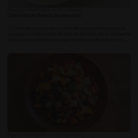
Blog La Cocina Nestlé Cocción y Técnicas
Cómo hacer fumet de pescado
El fumet de pescado es un caldo de pescado básico que se
usa para muchas recetas de mar, en este artículo te contamos
cómo se hace desde cero y qué recetas puedes hacer con
este caldo.
Blog La Cocina Nestlé Cocción y Técnicas