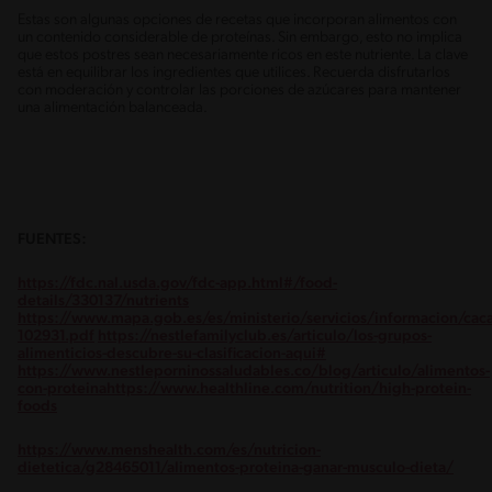
Estas son algunas opciones de recetas que incorporan alimentos con
un contenido considerable de proteínas. Sin embargo, esto no implica
que estos postres sean necesariamente ricos en este nutriente. La clave
está en equilibrar los ingredientes que utilices. Recuerda disfrutarlos
con moderación y controlar las porciones de azúcares para mantener
una alimentación balanceada.
FUENTES:
https://fdc.nal.usda.gov/fdc-app.html#/food-
details/330137/nutrients
https://www.mapa.gob.es/es/ministerio/servicios/informacion/ca
102931.pdf
https://nestlefamilyclub.es/articulo/los-grupos-
alimenticios-descubre-su-clasificacion-aqui#
https://www.nestleporninossaludables.co/blog/articulo/alimentos-
con-proteina
https://www.healthline.com/nutrition/high-protein-
foods
https://www.menshealth.com/es/nutricion-
dietetica/g28465011/alimentos-proteina-ganar-musculo-dieta/