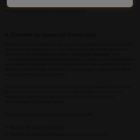
Barras de cereal sin gluten
Pancakes de quínoa con salsa de berries
6.
Crumble de avena con frutos rojos
Finalizamos este listado con una opción que puedes disfrutar como un
desayuno rico en proteína o como una opción de postre balanceado.
Esta receta de
porridge de avena y chocolate Nesquik®
es la
combinación perfecta de sabores y textura y que según los ingredientes
que tengas disponibles en casa, puedes añadir más alimentos ricos en
proteína como el maní, almendras, yogurt griego o quínoa para hacer
un plato balanceado muy nutritivo.
Aquí incluimos en el listado un nuevo ingrediente, la avena, este cereal
en forma cruda es una importante fuente de fibra, hierro, fósforo,
magnesio, zinc y tiamina, en donde por cada 100 g de avena
encontramos 13,2 g de proteína.
Inspírate con estas deliciosas recetas con avena
Barritas de cereales y cacao
Kuchen de avena con manzana y dulce de membrillo