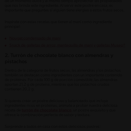
de un momento dulce y al mismo tiempo aprovechar las propiedades
que nos brinda este ingrediente. Al servir este postre en casa, es
importante que preguntes si alguien tiene alergias a estos frutos secos.
Inspírate con estas recetas que tienen al maní como ingrediente
principal:
Nougat condensado de maní
Snack de galletas de arroz, mantequilla de maní y galletas Museo®
2. Turrón de chocolate blanco con almendras y
pistachos
Dentro de la categoría de frutos secos, las almendras y los pistachos
también se destacan como ingredientes con un importante contenido
de proteínas. Por cada 100 g de porción comestible, las almendras
aportan 21,2 g de proteína, mientras que los pistachos crudos
contienen 20,2 g.
Si quieres crear un postre delicioso y balanceado que incluya
ingredientes ricos en proteínas, anímate a probar nuestra deliciosa
receta de
turrón de chocolate blanco
, un postre exquisito y que
ofrece la combinación perfecta de sabor y textura.
Sorprende a todos en casa con estos deliciosos postres: