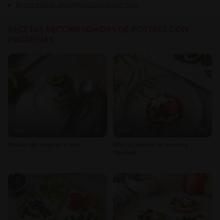
Postre helado de yoghurt Goodnes® Skyr
RECETAS RECOMENDADAS DE POSTRES CON
PROTEÍNAS
Fácil
10'
Fácil
30'
Vasitos de yoghurt y kiwi
Mini tartaletas de avena y
Nesquik