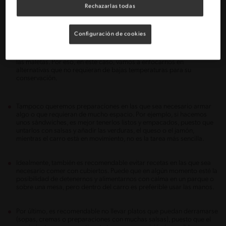
Rechazarlas todas
Los alimentos y preparaciones que llevemos deben tener algunas
cualidades que acá destacamos.
Configuración de cookies
Lo mejor es pensar en comidas para viajar sin nevera o refrigeración,
después de todo, seguramente ya ocupamos bastante espacio con
las maletas. Por eso, en este caso, vamos a enfocarnos en
alternativas que no requieran de bajas temperaturas para su
conservación.
Tampoco queremos preparaciones en las que sea necesario armar
algo o que requieran de mucho espacio. Por ejemplo, si hacemos
unos sándwiches, es mejor tenerlos listos y empacados, puesto que
untarlos con salsas y añadir las verduras, el queso o el jamón,
mientras el carro está en movimiento, no es la tarea más sencilla.
Idealmente, también es recomendable evitar recetas en las que sea
necesario comer con cubiertos. Puede que en algún momento esté la
posibilidad de detenernos y alimentarnos con calma en un parque o
sobre una mesa, pero dentro del carro es preferible usar las manos.
Por último, es recomendable no llevar platos que puedan derramarse
(sopas, cremas o preparaciones con muchas salsas), puesto que el