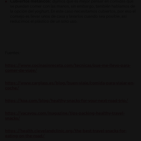
Cubiertos metálicos:
dijimos que es mejor pensar en comidas que
se puedan comer con las manos, sin embargo, también hablamos de
la opción del yoghurt. En este caso necesitamos cubiertos, por eso el
consejo es llevar unos de casa y lavarlos cuando sea posible, así
reducimos el plástico de un solo uso.
Fuentes:
https://www.cocinasinreceta.com/tecnicas/que-me-llevo-para-
comer-de-viaje/
https://www.carglass.es/blog/buen-viaje/comida-para-viajar-en-
coche/
https://koa.com/blog/healthy-snacks-for-your-next-road-trip/
https://vacayou.com/magazine/tips-packing-healthy-travel-
snacks/
https://health.clevelandclinic.org/the-best-travel-snacks-for-
eating-on-the-road/