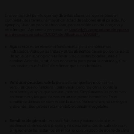
Una ventaja del pan es que hay distintas clases, así que se pueden
combinar para tener una mayor cantidad de sabores en el paladar. Por
ejemplo, llevar un pan de chocolate, pero también uno de orégano y
otro integral. Aprende a preparar un
sándwich vegetariano de queso
mantecoso con salsa TUCO® de Albahaca MAGGI®.
Agua:
este es un elemento fundamental para mantenernos
hidratados. Aunque las frutas y otros alimentos tienen porcentaje alto
de agua, la mejor opción es llevar unas cuantas botellas para el
camino. Además, también es necesaria para pasar la comida y, si se
nos acaba, es más fácil de rellenar que otras bebidas.
Verduras picadas:
vale la pena aclarar que hay muchísimas
verduras que no funcionan para viajar, pero hay otras, como la
zanahoria y el apio, que son estupendas. Simplemente las cortamos
en bastones y las guardamos en un recipiente hermético. En el
camino nada más se comen con la mano. No manchan, no se riegan
y, además, siempre es recomendable consumir vegetales.
Semillas de girasol:
un snack fabuloso y balanceado al que
podemos darle nuestro propio giro de sabor antes de salir de casa.
Simplemente las tostamos en el horno con un poco de aceite de oliva