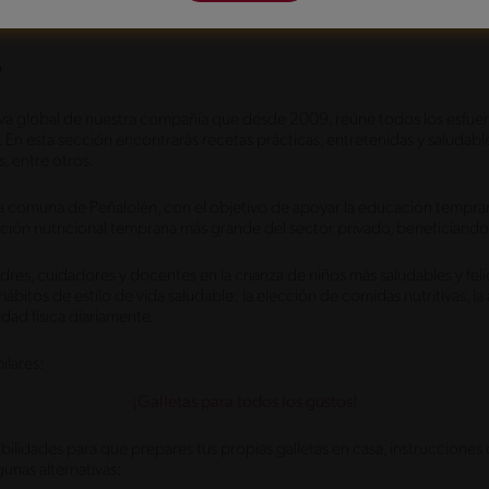
s
iva global de nuestra compañía que desde 2009, reúne todos los esfue
. En esta sección encontrarás recetas prácticas, entretenidas y saludables
, entre otros.
on la comuna de Peñalolén, con el objetivo de apoyar la educación tempra
ión nutricional temprana más grande del sector privado, beneficiando 
res, cuidadores y docentes en la crianza de niños más saludables y feli
bitos de estilo de vida saludable: la elección de comidas nutritivas,
idad física diariamente.
ilares:
¡Galletas para todos los gustos!
idades para que prepares tus propias galletas en casa, instrucciones cl
unas alternativas: