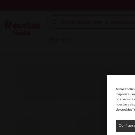
Recetas
Al hacer clic
mejorar su e
nos permita 
nuestro avis
de cookies" 
Configura