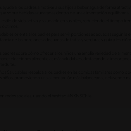
a a los padres a motivar a sus hijos a beber agua de forma atractiva
agua sobre bebidas azucaradas dentro de una alimentación equilibrada.
ilo de vida activo y saludable en sus hijos, reduciendo el tiempo frent
lo óptimos.
es orienta a los padres para servir porciones adecuadas según la ed
ortancia de las porciones adecuadas de frutas y verduras y guía a los n
es sobre cómo ofrecer a los niños una amplia variedad de alimentos 
 a hacer elecciones alimenticias más saludables, destacando la importa
verduras.
aludables respalda a los padres en las comidas familiares como opo
 los niños, promoviendo una alimentación más balanceada, incluyendo m
 en redes sociales, usando el hashtag #NXNSChile