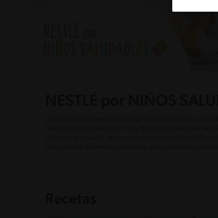
NESTLÉ por NIÑOS SAL
La nutrición es clave para asegurar el crecimiento salud
siempre, la teoría es una cosa y la práctica otra. Animar a
verduras, y a su vez, asegurar que sus comidas contenga
e incorporar diferentes proteínas, es un desafío constan
Recetas