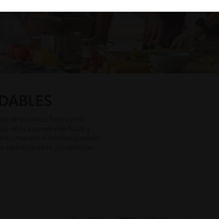
UDABLES
able de los niños. Pero como
 los niños a comer más frutas y
n los mejores nutrientes posibles
te para los padres y cuidadores.