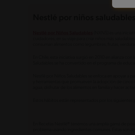
Nestlé por niños saludable
Nestlé por Niños Saludables
(NXNS) es una iniciat
cuidadores, en su viaje para criar niños más saludables
consuman alimentos como legumbres, frutas, verduras
En Chile, esta iniciativa surgió en 2010 en alianza c
Saludables se ha convertido en el programa de educac
Nestlé por Niños Saludables se enfoca en apoyar a pad
y herramientas que promueven la adopción de cinco há
agua, disfrutar de los alimentos en familia y hacer activ
Estos hábitos están representados por los siguientes p
En Recetas Nestlé® tenemos una amplia gama de posibil
problema usando ingredientes comunes. Estas son alg