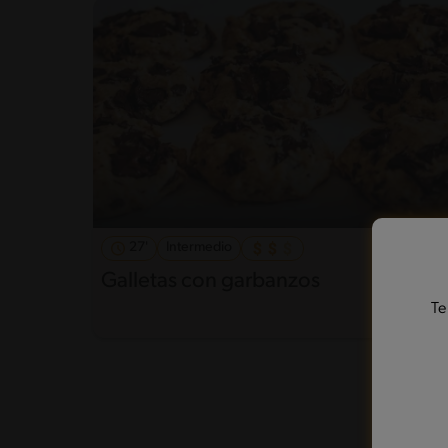
27'
Intermedio
5
Galletas con garbanzos
Te