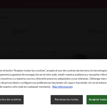
Registrate y descubre nuevos contenidos
Blog
Planear
 en el botón "Aceptar todas las cookies", acepta el uso de cookies de terceros (o tecnologías
xperiencia general de navegación en el sitio web, medir nuestra audiencia y recopilar infor
a nosotros y a nuestros socios ofrecerle anuncios adaptados a sus intereses. Obtenga más 
o de privacidad y configure sus preferencias haciendo clic aquí o haciendo clic en el enlac
de nuestro sitio web en cualquier momento.
Más información
ción de cookies
Rechazarlas todas
Aceptar todas