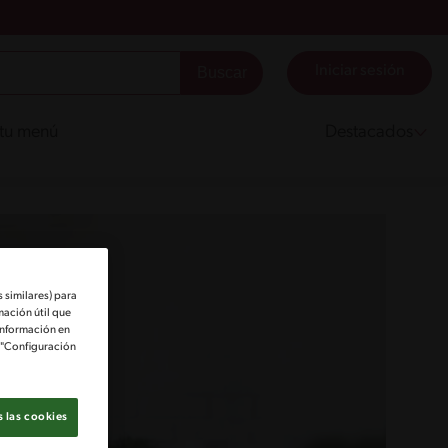
Iniciar sesión
 tu menú
Destacados
 similares) para
mación útil que
información en
e "Configuración
 las cookies