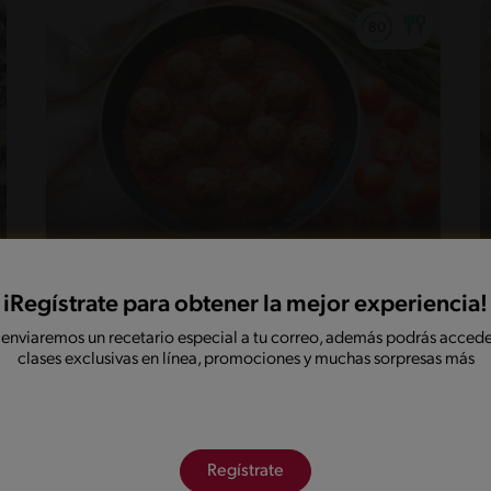
37'
Fácil
5
iRegístrate para obtener la mejor experiencia!
Albóndigas de lentejas
 enviaremos un recetario especial a tu correo, además podrás accede
clases exclusivas en línea, promociones y muchas sorpresas más
Buscar recetas con NESTLÉ por NIÑOS SALUDABLES
Regístrate