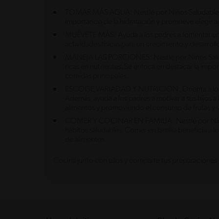
TOMAR MÁS AGUA: Nestlé por Niños Saludables ayud
importancia de la hidratación y promueve elegir 
MUÉVETE MÁS: Ayuda a los padres a fomentar un est
actividades físicas para un crecimiento y desarrol
MANEJA LAS PORCIONES: Nestlé por Niños Saludabl
ricas en nutrientes. Se enfoca en destacar la imp
comidas principales.
ESCOGE VARIADAD Y NUTRICIÓN: Orienta a los padr
Además, ayuda a los padres a motivar a sus hijos
alimentos y promoviendo el consumo de frutas y 
COMER Y COCINAR EN FAMILIA: Nestlé por Niños S
hábitos saludables. Comer en familia beneficia a
de alimentos.
Cocina junto con ellos y comparte tus preparaciones