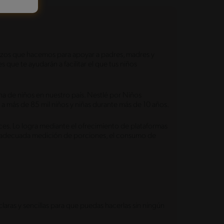
rzos que hacemos para apoyar a padres, madres y
 que te ayudarán a facilitar el que tus niños
na de niños en nuestro país. Nestlé por Niños
a más de 85 mil niños y niñas durante más de 10 años.
ces. Lo logra mediante el ofrecimiento de plataformas
 la adecuada medición de porciones, el consumo de
aras y sencillas para que puedas hacerlas sin ningún