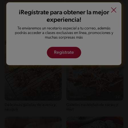
iRegístrate para obtener la mejor
Marcarla cocinada
Compartirla
experiencia!
Te enviaremos un recetario especial a tu correo, además
podrás acceder a clases exclusivas en línea, promociones y
muchas sorpresas más
Recetas que te pueden interesar
Regístrate
Fácil
23'
Intermedio
35'
Deliciosas galletas de avena y
Galletas navideñas de cacao y
nesquik
miel