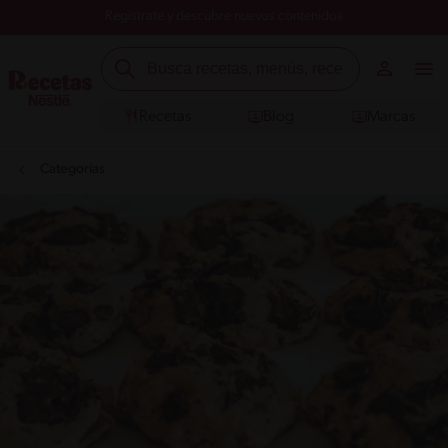
Registrate y descubre nuevos contenidos
Recetas
Blog
Marcas
Categorías