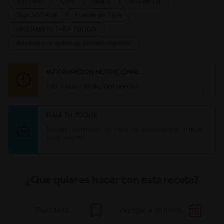
Bocadillo
Otro
Global
Bajo en sal
Bajo 300 Kcal
Fuente de fibra
LEGUMBRES PARA TODOS
Recetas con polvo de horneo imperial
INFORMACIÓN NUTRICIONAL
148.2 kcal = 619kj /por porción
DALE TU TOQUE
Carbohidratos
28.1 g
Energía
148.2 kcal
Puedes reemplazar los chips de chocolate por tu fruto
Grasas
2.8 g
seco favorito
Fibra
2.1 g
Proteína
3.3 g
Grasas saturadas
0.3 g
Sodio
21.8 mg
Azúcares
13.7 g
¿Qué quieres hacer con esta receta?
Guardarla
Agregar a mi menú