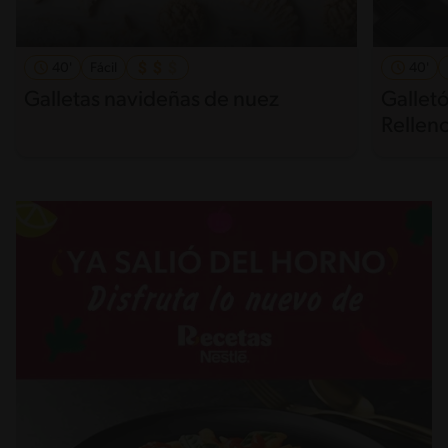
40'
Fácil
40'
Galletas navideñas de nuez
Gallet
Rellen