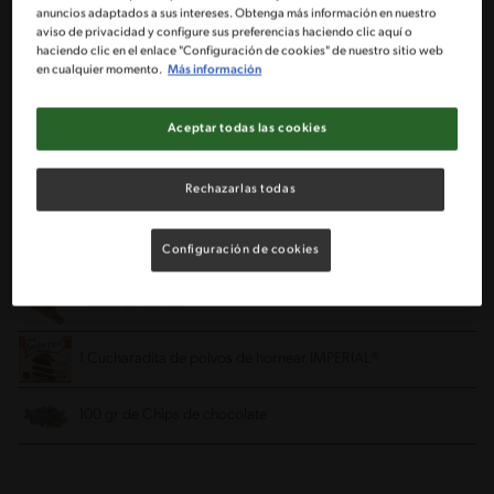
anuncios adaptados a sus intereses. Obtenga más información en nuestro
1/2 Taza de agua
aviso de privacidad y configure sus preferencias haciendo clic aquí o
haciendo clic en el enlace "Configuración de cookies" de nuestro sitio web
en cualquier momento.
Más información
1 Cda de aceite
Aceptar todas las cookies
1/2 Taza de azúcar
3/4 Taza de harina
Rechazarlas todas
1/2 Taza de avena
Configuración de cookies
1 Cdta de canela
1 Cucharadita de polvos de hornear IMPERIAL®
100 gr de Chips de chocolate