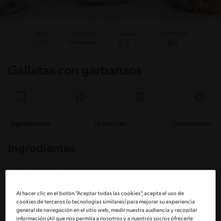
Total
Calificación
Dificultad
Costo
Intermedio
27
5
Galletas con garbanzos
Ingredientes
¡A cocinar!
Comentarios
Ingredientes
Porciones: 8
Al hacer clic en el botón "Aceptar todas las cookies", acepta el uso de
cookies de terceros (o tecnologías similares) para mejorar su experiencia
1 Taza de garbanzos cocidos
general de navegación en el sitio web, medir nuestra audiencia y recopilar
información útil que nos permita a nosotros y a nuestros socios ofrecerle