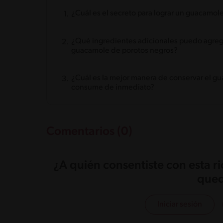
¿Cuál es el secreto para lograr un guacamo
¿Qué ingredientes adicionales puedo agrega
guacamole de porotos negros?
¿Cuál es la mejor manera de conservar el gu
consume de inmediato?
Comentarios (0)
¿A quién consentiste con esta r
qued
Iniciar sesión