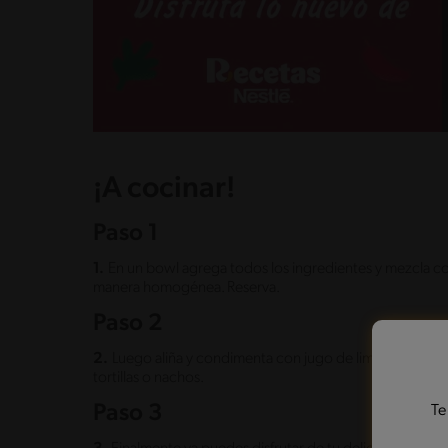
¡A cocinar!
Paso 1
1.
En un bowl agrega todos los ingredientes y mezcla c
manera homogénea. Reserva.
Paso 2
2.
Luego aliña y condimenta con jugo de limón, aceite, 
tortillas o nachos.
Paso 3
Te