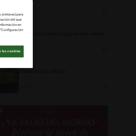
Fácil
45'
 similares) para
mación útil que
información en
e "Configuración
Sopa de porotos negros con cerdo
Fácil
43'
 las cookies
Guacamole clásico
Fácil
11'