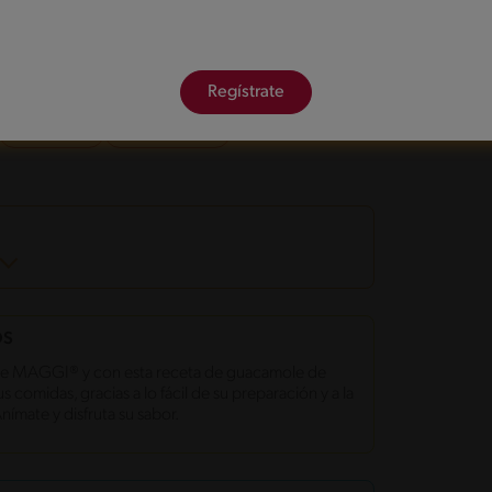
amole de porotos negros.
onadas
Regístrate
Bajo en sal
Bajo 300 Kcal
OS
as de MAGGI® y con esta receta de guacamole de
comidas, gracias a lo fácil de su preparación y a la
nímate y disfruta su sabor.