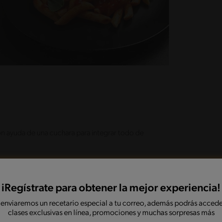
on ayuda de una cuchara para integrar todo de
sal y pimienta a gusto. Sirve acompañado de
iRegístrate para obtener la mejor experiencia!
 enviaremos un recetario especial a tu correo, además podrás accede
clases exclusivas en línea, promociones y muchas sorpresas más