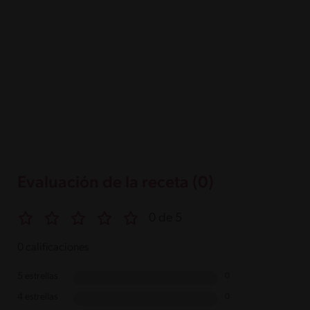
Evaluación de la receta (0)
0 de 5
0 calificaciones
5 estrellas
0
4 estrellas
0