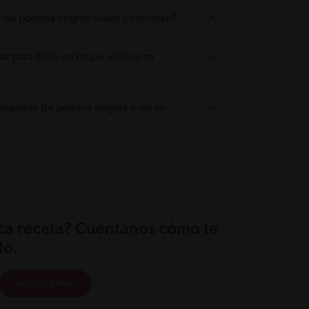
le de porotos negros suave y cremoso?
r para darle un toque único a mi
acamole de porotos negros si no se
ica receta? Cuéntanos cómo te
ó.
Registrarme