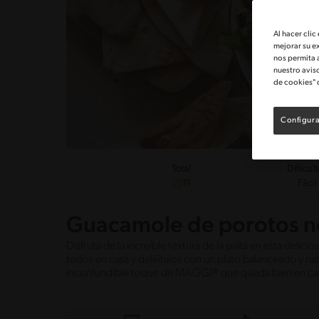
Al hacer clic
mejorar su e
nos permita 
nuestro avis
de cookies" 
Configura
Dificul
Total
Fácil
11
Guacamole de porotos n
Disfruta de la increíble textura de la palta en esta deli
todos en casa y deléitalos con un plato balanceado y nat
inconfundible toque de MAGGI® que queda bien en ca