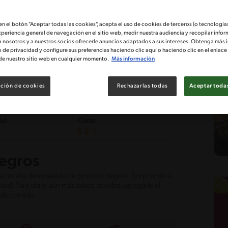
 en el botón "Aceptar todas las cookies", acepta el uso de cookies de terceros (o tecnologías
xperiencia general de navegación en el sitio web, medir nuestra audiencia y recopilar infor
a nosotros y a nuestros socios ofrecerle anuncios adaptados a sus intereses. Obtenga más 
o de privacidad y configure sus preferencias haciendo clic aquí o haciendo clic en el enlac
de nuestro sitio web en cualquier momento.
Más información
ción de cookies
Rechazarlas todas
Aceptar todas
tad
Costo
egros
ciosa receta de ensalada de porotos negros. Sorprende a
ural. Para darle aún más sabor, puedes agregarle el
da comida.