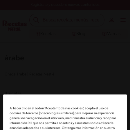
Registrate y descubre nuevos contenidos
Recetas
Blog
Marcas
árabe
Checa árabe | Recetas Nestlé
3
recetas
Al hacer clic en el botón "Aceptar todas las cookies", acepta el uso de
cookies de terceros (o tecnologías similares) para mejorar su experiencia
general de navegación en el sitio web, medir nuestra audiencia y recopilar
información útil que nos permita a nosotros y a nuestros socios ofrecerle
anuncios adaptados a sus intereses. Obtenga más información en nuestro