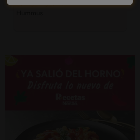
60'
Fácil
Hummus