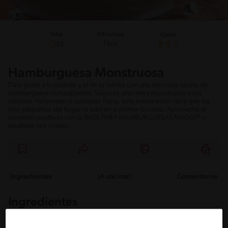
Total
Dificultad
Costo
Fácil
25
Hamburguesa Monstruosa
Dale gusto a tu paladar y al de tu familia con una deliciosa receta de
hamburguesa con pepinillos. Sabrosa, enorme y monstruosa para
celebrar Halloween o cualquier fiesta, esta preparación hará que los
más pequeños del hogar la adoren al primer bocado. Aprovecha el
increíble resultado con la BASE PARA HAMBURGUESAS MAGGI® y
pruébala hoy mismo.
Ingredientes
¡A cocinar!
Comentarios
Ingredientes
Porciones: 4