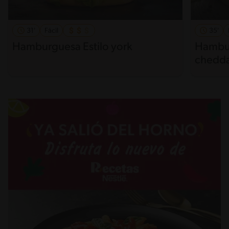
31'
Fácil
35'
Hamburguesa Estilo york
Hambur
chedd