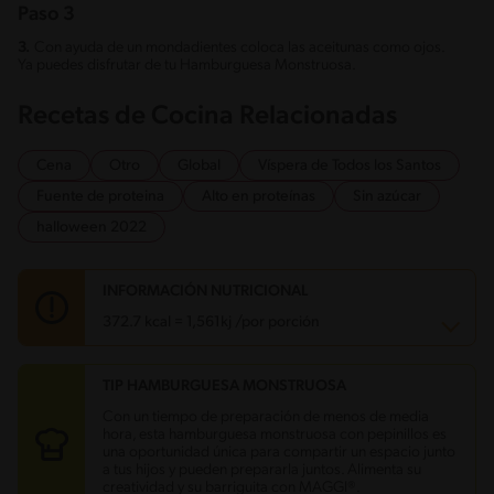
Paso 3
3.
Con ayuda de un mondadientes coloca las aceitunas como ojos.
Ya puedes disfrutar de tu Hamburguesa Monstruosa.
Recetas de Cocina Relacionadas
Cena
Otro
Global
Víspera de Todos los Santos
Fuente de proteina
Alto en proteínas
Sin azúcar
halloween 2022
INFORMACIÓN NUTRICIONAL
372.7 kcal = 1,561kj /por porción
TIP HAMBURGUESA MONSTRUOSA
Carbohidratos
26.8 g
Energía
372.7 kcal
Con un tiempo de preparación de menos de media
Grasas
12.8 g
hora, esta hamburguesa monstruosa con pepinillos es
Fibra
1.6 g
una oportunidad única para compartir un espacio junto
Proteína
36.6 g
a tus hijos y pueden prepararla juntos. Alimenta su
Grasas saturadas
6.1 g
creatividad y su barriguita con MAGGI®.