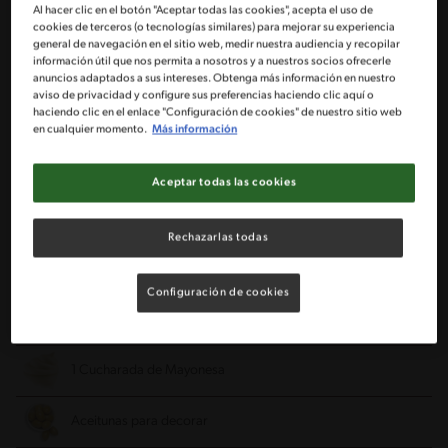
Al hacer clic en el botón "Aceptar todas las cookies", acepta el uso de
cookies de terceros (o tecnologías similares) para mejorar su experiencia
general de navegación en el sitio web, medir nuestra audiencia y recopilar
información útil que nos permita a nosotros y a nuestros socios ofrecerle
1 paquete de Pan De Hamburguesas
anuncios adaptados a sus intereses. Obtenga más información en nuestro
aviso de privacidad y configure sus preferencias haciendo clic aquí o
haciendo clic en el enlace "Configuración de cookies" de nuestro sitio web
500 Gramos de carne molida
en cualquier momento.
Más información
1 Base Para Hamburguesas MAGGI®
Aceptar todas las cookies
4 Rebanadas de Queso Cheddar
Rechazarlas todas
2 Rebanadas de Pepinillos
Configuración de cookies
1 Lechuga
1 Cucharada de Mayonesa
Aceitunas para decorar