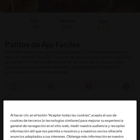
Total
Dificultad
Costo
Fácil
16
Palitos de Ajo Faciles
Deléitate con esta receta de palitos de ajo, fáciles de acompañar con
salsa de tomates MAGGI® Tuco carne. Ideal para compartir y disfrutar
en compañía a manera de entrada en el centro de la mesa o como
picoteo para un momento especial. La preparación rinde para 7
porciones y a los niños les encanta.
Ingredientes
¡A cocinar!
Comentarios
Al hacer clic en el botón "Aceptar todas las cookies", acepta el uso de
Ingredientes
cookies de terceros (o tecnologías similares) para mejorar su experiencia
general de navegación en el sitio web, medir nuestra audiencia y recopilar
información útil que nos permita a nosotros y a nuestros socios ofrecerle
Porciones: 7
anuncios adaptados a sus intereses. Obtenga más información en nuestro