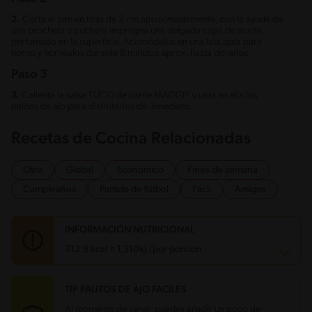
2.
Corta el pan en tiras de 2 cm aproximadamente, con la ayuda de
una brocheta o cuchara impregna una delgada capa de aceite
perfumado en la superficie. Acomódalos en una lata apta para
horno y hornéalos durante 8 minutos aprox. hasta dorarlos.
Paso 3
3.
Calienta la salsa TUCO de carne MAGGI® y unta en ella los
palitos de ajo para disfrutarlos de inmediato.
Recetas de Cocina Relacionadas
Otro
Global
Económico
Fines de semana
Cumpleaños
Partido de fútbol
Fácil
Amigos
INFORMACIÓN NUTRICIONAL
312.9 kcal = 1,310kj /por porción
TIP PALITOS DE AJO FACILES
Carbohidratos
30.7 g
Energía
312.9 kcal
Al momento de servir, puedes añadir un poco de