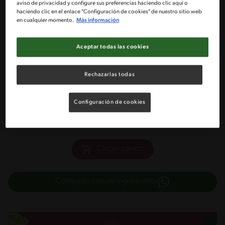
aviso de privacidad y configure sus preferencias haciendo clic aquí o
haciendo clic en el enlace "Configuración de cookies" de nuestro sitio web
en cualquier momento.
Más información
½ Taza de aceite de oliva
Aceptar todas las cookies
1 Dientes de ajo finamente picado
Rechazarlas todas
1 Paquete chico de pan de molde sin bordes
1 Tarro de salsa TUCO de carne MAGGI®
Configuración de cookies
Cargar carrito
Compartir lista de ingredientes