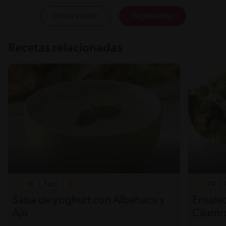
Iniciar sesión
Registrarme
Recetas relacionadas
16'
Fácil
24'
Salsa de yoghurt con Albahaca y
Ensala
Ajo
Cilantr