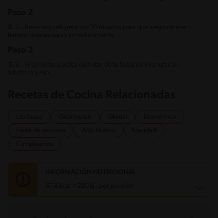
Paso 2
2.
2.- Reserva y refrigera por 10 minutos para que luego de ese
tiempo puedas servir inmediatamente.
Paso 3
3.
3.- Finalmente puedes disfrutar de tu Salsa de yoghurt con
albahaca y Ajo.
Recetas de Cocina Relacionadas
Las tapas
Guarnición
Global
Económico
Fines de semana
Año Nuevo
Navidad
Cumpleaños
INFORMACIÓN NUTRICIONAL
67.4 kcal = 280kj /por porción
Carbohidratos
0.8 g