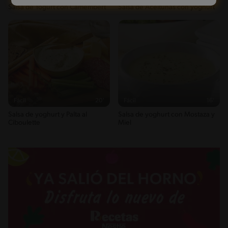
Salsa de Yogurt con Camembert
Salsa de Aceitunas con yoghurt
Fácil
20'
Fácil
16'
Salsa de yoghurt y Palta al
Salsa de yoghurt con Mostaza y
Ciboulette
Miel