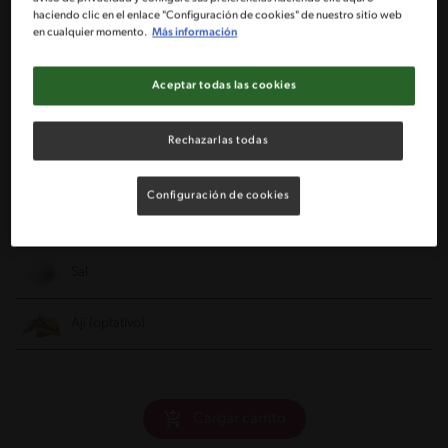
haciendo clic en el enlace "Configuración de cookies" de nuestro sitio web
1 Huevo duro
en cualquier momento.
Más información
Pimienta
Aceptar todas las cookies
2 Cucharadas de aceite de oliva
Rechazarlas todas
1/4 Cucharadita de orégano (fresco en lo posible)
Configuración de cookies
1/4 Taza de aceitunas descarozadas
Sal
Ají (optativo)
Cargar carrito