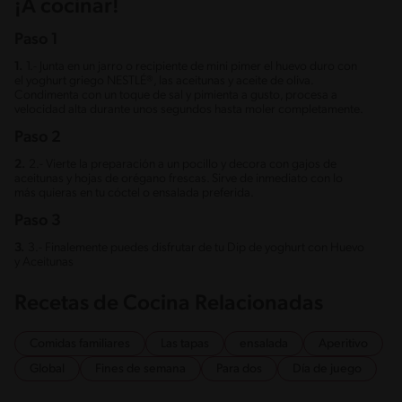
¡A cocinar!
Paso 1
1.
1.- Junta en un jarro o recipiente de mini pimer el huevo duro con
el yoghurt griego NESTLÉ®, las aceitunas y aceite de oliva.
Condimenta con un toque de sal y pimienta a gusto, procesa a
velocidad alta durante unos segundos hasta moler completamente.
Paso 2
2.
2.- Vierte la preparación a un pocillo y decora con gajos de
aceitunas y hojas de orégano frescas. Sirve de inmediato con lo
más quieras en tu cóctel o ensalada preferida.
Paso 3
3.
3.- Finalemente puedes disfrutar de tu Dip de yoghurt con Huevo
y Aceitunas
Recetas de Cocina Relacionadas
Comidas familiares
Las tapas
ensalada
Aperitivo
Global
Fines de semana
Para dos
Día de juego