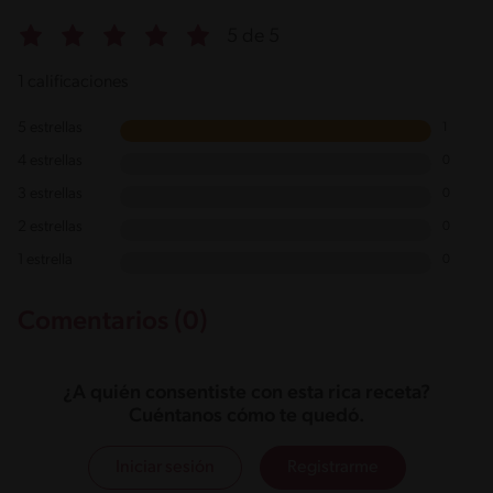
5 de 5
1 calificaciones
5 estrellas
1
4 estrellas
0
3 estrellas
0
2 estrellas
0
1 estrella
0
Comentarios (0)
¿A quién consentiste con esta rica receta?
Cuéntanos cómo te quedó.
Iniciar sesión
Registrarme