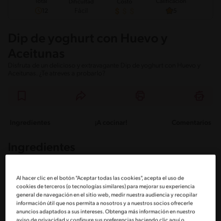
Total
Calificación
Dificultad
Costo
Fácil
12
5
Dip de yoghurt con Huevo y
Aceitunas
Disfruta de un delicioso y extravagante Dip de yoghurt con Huevo y
Aceitunas. ¿Te atreves a probarlo?
Ingredientes
¡A cocinar!
Comentarios
Ingredientes
Porciones: 15
Al hacer clic en el botón "Aceptar todas las cookies", acepta el uso de
cookies de terceros (o tecnologías similares) para mejorar su experiencia
general de navegación en el sitio web, medir nuestra audiencia y recopilar
información útil que nos permita a nosotros y a nuestros socios ofrecerle
1 Yoghurt griego NESTLÉ®
anuncios adaptados a sus intereses. Obtenga más información en nuestro
aviso de privacidad y configure sus preferencias haciendo clic aquí o