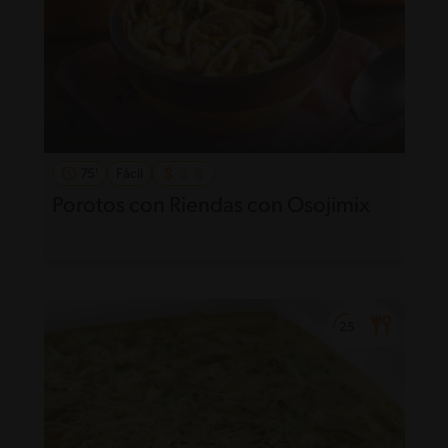
75'
Fácil
Porotos con Riendas con Osojimix