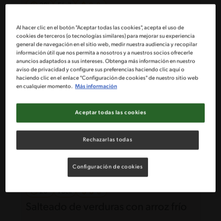
28'
Fácil
Puré cremoso acompañado de
Al hacer clic en el botón "Aceptar todas las cookies", acepta el uso de
berenjenas a la napolitana
cookies de terceros (o tecnologías similares) para mejorar su experiencia
general de navegación en el sitio web, medir nuestra audiencia y recopilar
información útil que nos permita a nosotros y a nuestros socios ofrecerle
anuncios adaptados a sus intereses. Obtenga más información en nuestro
aviso de privacidad y configure sus preferencias haciendo clic aquí o
haciendo clic en el enlace "Configuración de cookies" de nuestro sitio web
en cualquier momento.
Más información
Aceptar todas las cookies
Rechazarlas todas
Configuración de cookies
20'
Fácil
Salteado de verduras con arroz frío