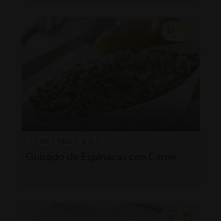
35'
Fácil
Guisado de Espinacas con Carne