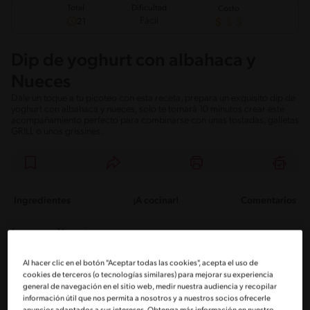
Total
Dificultad
Costo
Fácil
21
Dip de yoghurt con albahaca y
Nueces
Dale un toque a tu picoteo con esta receta, prepara un exquisito dip de
yoghurt con albahaca y nueces, solo te tomará 10 minutos crear este
acompañamiento perfecto para combinarse con unas tostadas, galletas
GRILL o unos grissines.
Ingredientes
¡A cocinar!
Comentarios
Ingredientes
Al hacer clic en el botón "Aceptar todas las cookies", acepta el uso de
Porciones: 10
cookies de terceros (o tecnologías similares) para mejorar su experiencia
general de navegación en el sitio web, medir nuestra audiencia y recopilar
información útil que nos permita a nosotros y a nuestros socios ofrecerle