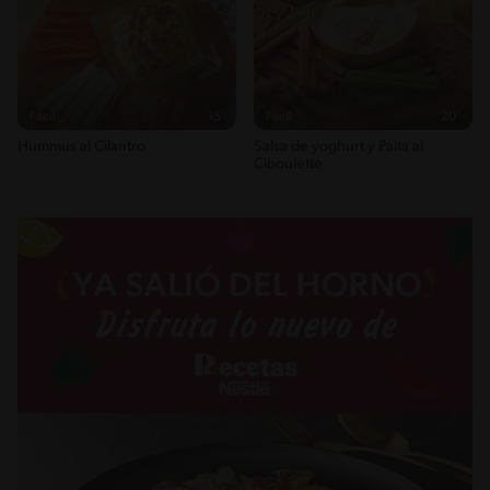
Fácil
15'
Fácil
20'
Hummus al Cilantro
Salsa de yoghurt y Palta al
Ciboulette