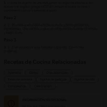
1.
1.- Junta en el jarro de una mini pimer las hojas de albahaca, las
nueces y el yoghurt griego NESTLÉ®. Añade el aceite de oliva y
condimenta con sal y pimienta a gusto
Paso 2
2.
2.- Procesa a velocidad alta hasta moler y homogenizar los
ingredientes. Una vez lista, repos en refrigeración durante 15 minuto
y luego sirves.
Paso 3
3.
3.- Disfruta junto a unas tostadas o grissinis. Como más
prefieras.
Recetas de Cocina Relacionadas
Aperitivo
Global
Días laborables
Fines de semana
Noche de película
Noche de cita
Cumpleaños
Celebracion
INFORMACIÓN NUTRICIONAL
56.7 kcal = 238kj /por porción