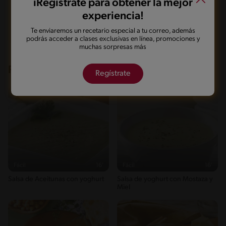
iRegístrate para obtener la mejor
experiencia!
Marcarla cocinada
Compartirla
Te enviaremos un recetario especial a tu correo, además
podrás acceder a clases exclusivas en línea, promociones y
muchas sorpresas más
Recetas que te pueden interesar
Regístrate
Fácil
16'
Fácil
16'
Salsa de Aceitunas con yoghurt
Salsa de yoghurt con Mostaza y
Miel