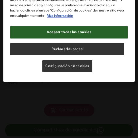
anuncios adaptados a sus intereses. Obtenga más información en nuestro
10 Hojas de albahaca sin tallos
aviso de privacidad y configure sus preferencias haciendo clic aquí o
haciendo clic en el enlace "Configuración de cookies" de nuestro sitio web
en cualquier momento.
Más información
1/2 Taza de nueces picadas
Aceptar todas las cookies
1 Cucharada de aceite de oliva
1 Yoghurt griego NESTLÉ®
Rechazarlas todas
Sal a gusto
Configuración de cookies
Pimienta a gusto
Cargar carrito
Compartir lista de ingredientes