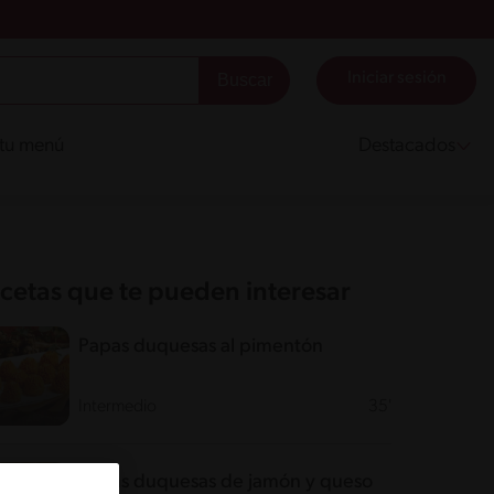
Iniciar sesión
 tu menú
Destacados
cetas que te pueden interesar
Papas duquesas al pimentón
Intermedio
35'
Papas duquesas de jamón y queso