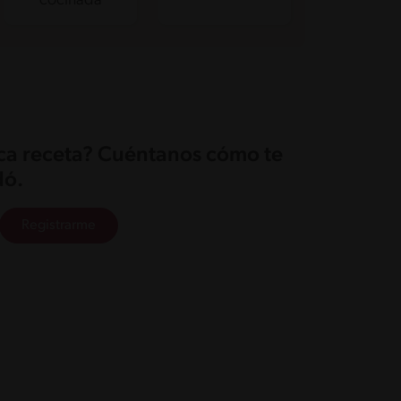
cocinada
ica receta? Cuéntanos cómo te
ó.
Registrarme