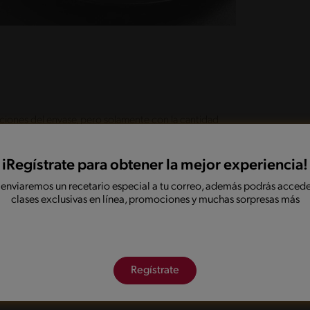
ciones del envase, pero solamente con la cantidad
uez moscada. Una vez listo deja entibiar para
 y conseguir una masa de textura maleable que no
iRegístrate para obtener la mejor experiencia!
 enviaremos un recetario especial a tu correo, además podrás accede
clases exclusivas en línea, promociones y muchas sorpresas más
nte humedecidas y pásalas por la clara de huevo
con el cuidado que se adhieran bien.
Regístrate
 caliente durante unos segundos hasta que estén
e papel absorbente durante unos segundos. Una vez