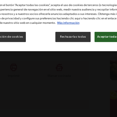
 en el botón "Aceptar todas las cookies", acepta el uso de cookies de terceros (o tecnologías
xperiencia general de navegación en el sitio web, medir nuestra audiencia y recopilar infor
tad
Costo
a nosotros y a nuestros socios ofrecerle anuncios adaptados a sus intereses. Obtenga más 
dio
o de privacidad y configure sus preferencias haciendo clic aquí o haciendo clic en el enlac
de nuestro sitio web en cualquier momento.
Más información
endras
ción de cookies
Rechazarlas todas
Aceptar todas
as con Almendras como con el puré de papas MAGGI®.
 te tomará 40 minutos y tendrás un plato exquisito
 ponerte el delantal y cocinar!
Imprimir
Marcar cocinada