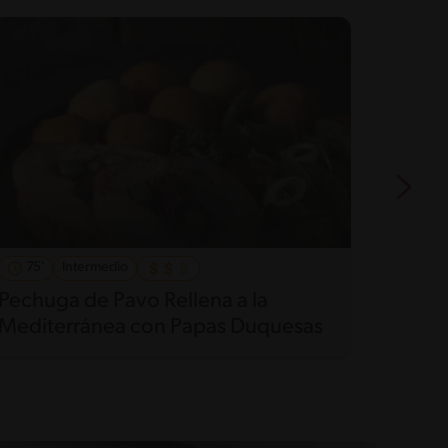
75'
Intermedio
31'
Pechuga de Pavo Rellena a la
Solom
Mediterránea con Papas Duquesas
duque