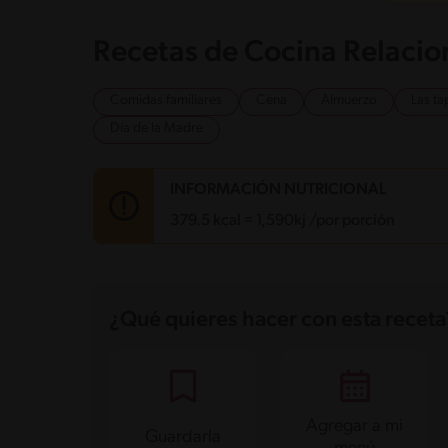
Recetas de Cocina Relaci
Comidas familiares
Cena
Almuerzo
Las ta
Día de la Madre
INFORMACIÓN NUTRICIONAL
379.5 kcal = 1,590kj /por porción
Carbohidratos
47.1 g
Energía
379.5 kcal
¿Qué quieres hacer con esta receta
Grasas
17.1 g
Fibra
3 g
Proteína
11.8 g
Grasas saturadas
3.3 g
Sodio
313 mg
Azúcares
5.1 g
Agregar a mi
Guardarla