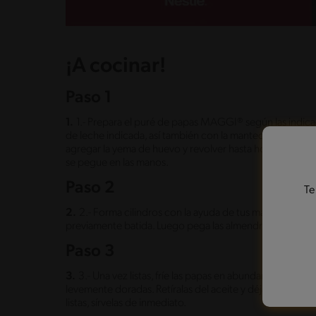
¡A cocinar!
Paso 1
1.
1.- Prepara el puré de papas MAGGI® según las indica
de leche indicada, así también con la mantequilla, sal y n
agregar la yema de huevo y revolver hasta homogenizar
se pegue en las manos.
Paso 2
Te
2.
2.- Forma cilindros con la ayuda de tus manos leveme
previamente batida. Luego pega las almendras enfiladas 
Paso 3
3.
3.- Una vez listas, fríe las papas en abundante aceite
levemente doradas. Retíralas del aceite y déjalas sobr
listas, sírvelas de inmediato.