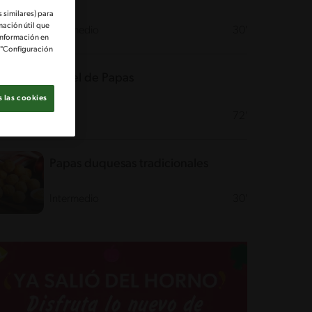
 similares) para
mación útil que
Intermedio
30'
información en
e "Configuración
Pastel de Papas
 las cookies
Fácil
72'
Papas duquesas tradicionales
Intermedio
30'