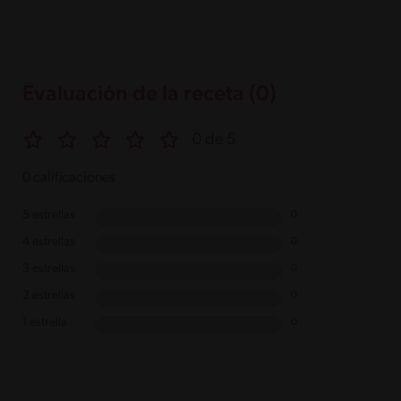
Evaluación de la receta (0)
0 de 5
0 calificaciones
5 estrellas
0
4 estrellas
0
3 estrellas
0
2 estrellas
0
1 estrella
0