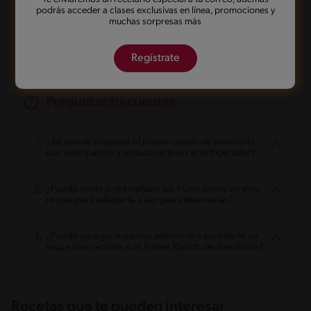
podrás acceder a clases exclusivas en línea, promociones y
Marcarla cocinada
Compartirla
muchas sorpresas más
Regístrate
Preguntas frecuentes
¿Se puede preparar el postre rápido de zanahoria
con anticipación y almacenarlo en el refrigerador?
¿Puedo omitir o reemplazar los frutos secos en esta
receta para adaptarla a alergias alimentarias?
¿Puedo agregar especias adicionales para darle un
toque más picante a mi Postre Rápido de Zanahoria?
Recetas que te pueden interesar