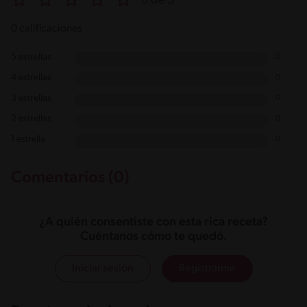
0 de 5
0 calificaciones
5 estrellas
0
4 estrellas
0
3 estrellas
0
2 estrellas
0
1 estrella
0
Comentarios (0)
¿A quién consentiste con esta rica receta?
Cuéntanos cómo te quedó.
Iniciar sesión
Registrarme