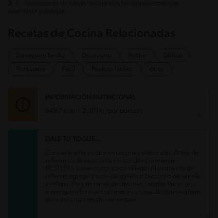
3.
3.- Al momento de servir, decora con los ingredientes que
reservaste y disfruta.
Recetas de Cocina Relacionadas
Desayuno tardío
Desayuno
Postre
Global
Primavera
Fácil
Postres fáciles
otros
INFORMACIÓN NUTRICIONAL
549.7 kcal = 2,301kj /por porción
DALE TU TOQUE...
Carbohidratos
58.8 g
Energía
549.7 kcal
Convierte este postre en uno más elaborado. Antes de
Grasas
32 g
rellenar cada vaso, unta los bordes con manjar
Fibra
3.5 g
NESTLÉ® y pasalos por coco rallado. Al momento de
Proteína
5.6 g
rellenar, agrega trozos de galleta o bizcocho de vainilla
Grasas saturadas
13.5 g
y rellena. Para terminar de decorar, puedes hacer un
Sodio
314.8 mg
merengue y formar copones y con ayuda de un soplete,
Azúcares
51.3 g
dora los copones de merengues.