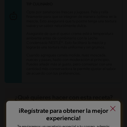
TIP CULINARIO
Opta por zanahorias frescas y jugosas. Pela y ralla
finamente para que se integren de manera óptima en la
mezcla. Esto asegurará que tu postre tenga una textura
suave y un sabor naturalmente dulce.
Asegúrate de que el queso crema esté a temperatura
ambiente antes de combinarlo con la Leche
Condensada NESTLÉ®. Esto facilitará la mezcla y
lograrás una textura más uniforme y sin grumos.
Cuando agregues canela molida, nuez moscada,
nueces y pasas, hazlo con moderación al principio.
Puedes añadir más al gusto, pero comenzar con una
cantidad más conservadora te permite ajustar el sabor
de acuerdo con tus preferencias.
¿Qué quieres hacer con esta receta?
iRegístrate para obtener la mejor
Guardarla
Agregar a mi menú
experiencia!
Te enviaremos un recetario especial a tu correo, además