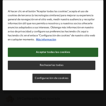
Ingredientes
Al hacer clic en el botón "Aceptar todas las cookies", acepta el uso de
cookies de terceros (o tecnologías similares) para mejorar su experiencia
general de navegación en el sitio web, medir nuestra audiencia y recopilar
Porciones: 6
información útil que nos permita a nosotros y a nuestros socios ofrecerle
anuncios adaptados a sus intereses. Obtenga más información en nuestro
aviso de privacidad y configure sus preferencias haciendo clic aquí o
haciendo clic en el enlace "Configuración de cookies" de nuestro sitio web
2 Paquetes Queso crema
en cualquier momento.
Más información
1 Tarro de Leche Condensada NESTLÉ®
Aceptar todas las cookies
6 Zanahorias
peladas y ralladas
Rechazarlas todas
1/2 Taza Nuez
picada
Configuración de cookies
1/2 Cucharadita Canela
molida
1/4 Cucharadita Nuez moscada