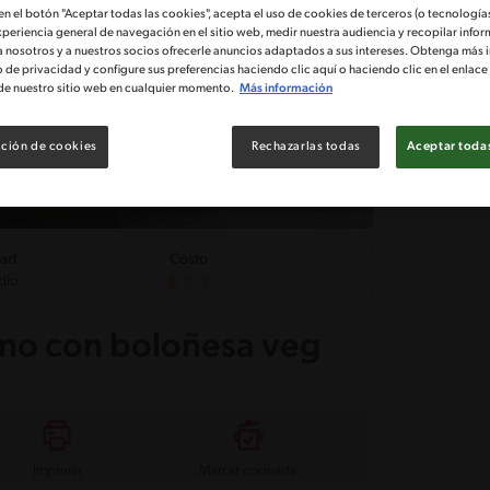
 en el botón "Aceptar todas las cookies", acepta el uso de cookies de terceros (o tecnologías
xperiencia general de navegación en el sitio web, medir nuestra audiencia y recopilar infor
a nosotros y a nuestros socios ofrecerle anuncios adaptados a sus intereses. Obtenga más 
o de privacidad y configure sus preferencias haciendo clic aquí o haciendo clic en el enlac
de nuestro sitio web en cualquier momento.
Más información
ción de cookies
Rechazarlas todas
Aceptar todas
tad
Costo
dio
iano con boloñesa veg
Imprimir
Marcar cocinada