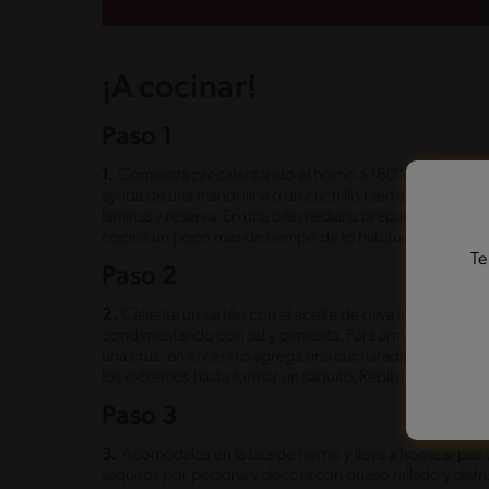
¡A cocinar!
Paso 1
1.
Comienza precalentando el horno a 180°c y prepara un
ayuda de una mandolina o un cuchillo bien afilado, corta
láminas y reserva. En una olla mediana prepara la sals
cocina un poco más de tiempo de lo habitual para tener 
Te
Paso 2
2.
Calienta un sartén con el aceite de oliva indicado y d
condimentando con sal y pimienta. Para armar un saquit
una cruz, en el centro agrega una cucharada generosa de 
los extremos hasta formar un saquito. Repite esto hasta 
Paso 3
3.
Acomódalos en la lata de horno y lleva a hornear por u
saquitos por persona y decora con queso rallado y disfru