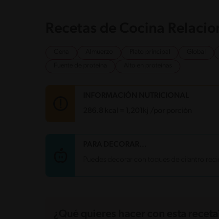
Recetas de Cocina Relaci
Cena
Almuerzo
Plato principal
Global
Fuente de proteina
Alto en proteínas
INFORMACIÓN NUTRICIONAL
286.8 kcal = 1,201kj /por porción
Carbohidratos
5.3 g
PARA DECORAR...
Energía
286.8 kcal
Puedes decorar con toques de cilantro recié
Grasas
20.8 g
Fibra
1.2 g
Proteína
20.3 g
Grasas saturadas
9.7 g
Sodio
1446 mg
Azúcares
3 g
¿Qué quieres hacer con esta receta