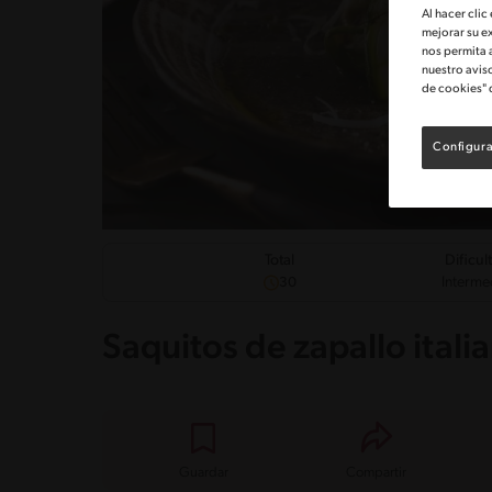
Al hacer clic
mejorar su e
nos permita 
nuestro avis
de cookies" 
Configura
Dificul
Total
Interme
30
Saquitos de zapallo ital
Guardar
Compartir