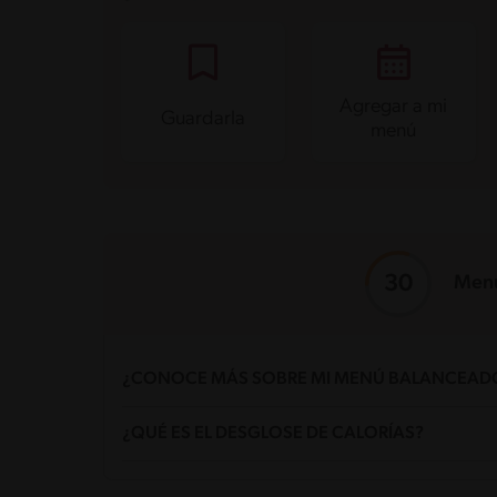
Agregar a mi
Guardarla
menú
Menú
¿CONOCE MÁS SOBRE MI MENÚ BALANCEAD
¿Qué es un menú balanceado?
¿QUÉ ES EL DESGLOSE DE CALORÍAS?
Un menú balanceado contiene distintos grupos de ali
¿Qué significa el puntaje de Mi Menú Balan
Mi Menú Balanceado genera un puntaje basado en el 
Grasas
20g / 65%