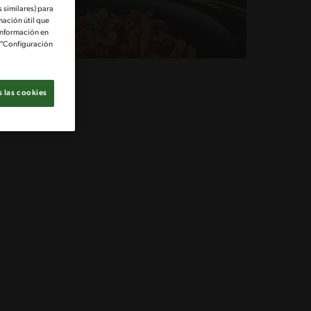
 similares) para
mación útil que
información en
e "Configuración
 las cookies