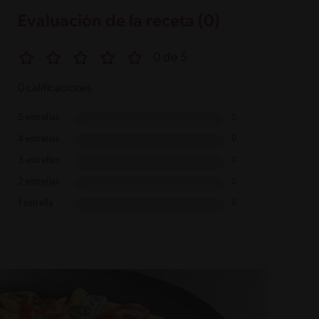
Evaluación de la receta (0)
0 de 5
0 calificaciones
5 estrellas
0
4 estrellas
0
3 estrellas
0
2 estrellas
0
1 estrella
0