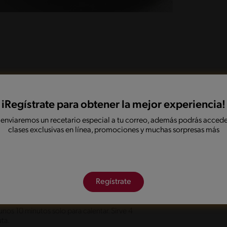
a lata con una capita de aceite de oliva. Con
 laminas delgadas hasta tener aprox 18 a 20
a boloñesa MAGGI® VEG según sus indicaciones y
iRegístrate para obtener la mejor experiencia!
una salsa más espesa.
 enviaremos un recetario especial a tu correo, además podrás accede
clases exclusivas en línea, promociones y muchas sorpresas más
ora cada lamina de zapallo por lado y lado
o, toma 2 laminas de zapallo y disponlas formando
salsa (idealmente fría o tibia) y ve cubriendo con
tener al menos 8 saquitos.
Regístrate
nos 10 minutos solo para calentar. Sirve 4
ta.