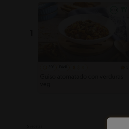
30'
Fácil
5
Guiso atomatado con verduras
veg
5
recetas