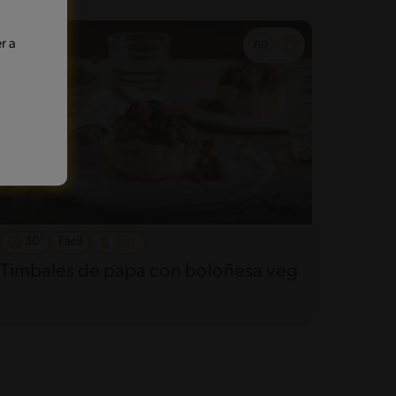
r a
30'
Fácil
Timbales de papa con boloñesa veg