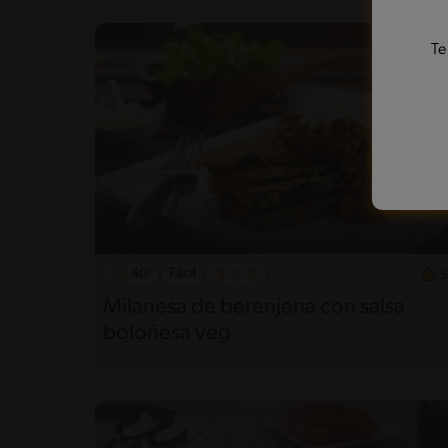
Te
40'
Fácil
5
Milanesa de berenjena con salsa
boloñesa veg