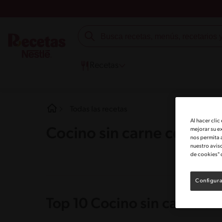
Recetas
Todas las recetas
Al hacer clic
Cocino sin carne con Ma
mejorar su e
nos permita 
nuestro avis
de cookies" 
Configura
Top 10 Cocino sin carne c