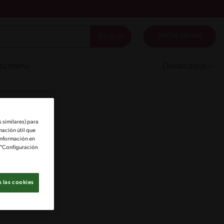
Iniciar sesión
 tu menú
Destacados
 similares) para
mación útil que
información en
e "Configuración
 las cookies