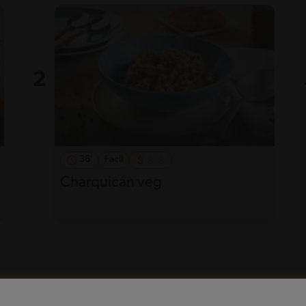
36'
Fácil
Charquicán veg