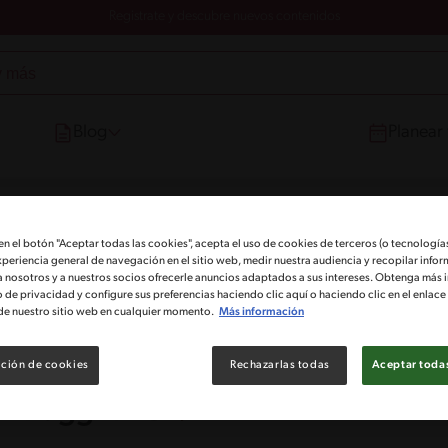
Registrate y descubre nuevos contenidos
Blog
Planear
 en el botón "Aceptar todas las cookies", acepta el uso de cookies de terceros (o tecnologías
ggi VEG
xperiencia general de navegación en el sitio web, medir nuestra audiencia y recopilar infor
a nosotros y a nuestros socios ofrecerle anuncios adaptados a sus intereses. Obtenga más 
o de privacidad y configure sus preferencias haciendo clic aquí o haciendo clic en el enlac
de nuestro sitio web en cualquier momento.
Más información
ción de cookies
Rechazarlas todas
Aceptar todas
on Maggi VEG