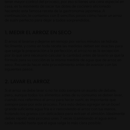
tener mayor control del proceso, por eso si tienes una cena especial en
casa, es tu momento de sacar tus dotes de cocinero aficionado
haciendo esta famosa receta de la gastronomía japonesa. A
continuación, te contamos con 8 sencillos pasos cómo hacer un arroz
de sushi perfecto para dejar a todos sorprendidos.
1. MEDIR EL ARROZ EN SECO
El arroz al lavarse y dejarse en remojo por varios minutos se hidrata
fácilmente, y como en toda receta las medidas deben ser exactas para
que salga la preparación a la perfección, el arroz no es la excepción
por lo que será necesario calcular la cantidad antes de lavarlo ya que la
fórmula para su cocción es la misma medida de agua que de arroz en
seco. Recuerda hacer este procedimiento antes de avanzar con los
siguientes pasos.
2. LAVAR EL ARROZ
Si el arroz se debe lavar o no ha sido siempre un asunto de debate,
pero, aunque todos los alimentos antes de su consumo se deben lavar,
cuando nos referimos al arroz para hacer sushi, es importante que
siempre pase por este proceso. Para esto debes agregar en un bowl
grande suficiente agua fría e ir removiendo el arroz con tus manos,
frotando los granos con delicadeza para extraer el almidón. Idealmente
debes repetir este proceso unas 7 veces (cambiando el agua entre
cada lavada) hasta que el agua salga lo más clara posible.