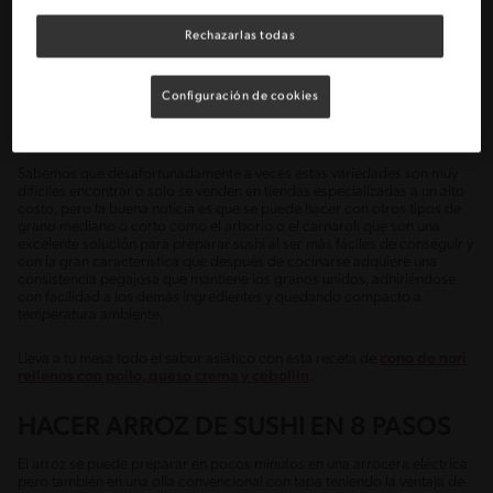
TIPO DE ARROZ PARA HACER SUSHI
Rechazarlas todas
Si quieres preparar en casa un sushi tradicional, necesitarás un arroz
japonés común o también llamados uruchimai, sumeshi o shari que son
una de las mejores variedades de arroz con el que se puede hacer
sushi, temakis o bolas alargadas como los nigiris ya que son redondos y
Configuración de cookies
cortos con un alto contenido en almidón el cual hace que al cocinarlo
resulte ser más glutinoso y pegajoso.
Sabemos que desafortunadamente a veces estas variedades son muy
difíciles encontrar o solo se venden en tiendas especializadas a un alto
costo, pero la buena noticia es que se puede hacer con otros tipos de
grano mediano o corto como el arborio o el carnaroli que son una
excelente solución para preparar sushi al ser más fáciles de conseguir y
con la gran característica que después de cocinarse adquiere una
consistencia pegajosa que mantiene los granos unidos, adhiriéndose
con facilidad a los demás ingredientes y quedando compacto a
temperatura ambiente.
Lleva a tu mesa todo el sabor asiático con esta receta de
cono de nori
rellenos con pollo, queso crema y cebollín
.
HACER ARROZ DE SUSHI EN 8 PASOS
El arroz se puede preparar en pocos minutos en una arrocera eléctrica
pero también en una olla convencional con tapa teniendo la ventaja de