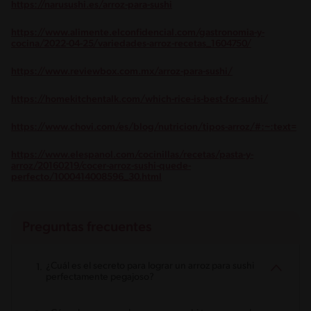
https://narusushi.es/arroz-para-sushi
https://www.alimente.elconfidencial.com/gastronomia-y-
cocina/2022-04-25/variedades-arroz-recetas_1604750/
https://www.reviewbox.com.mx/arroz-para-sushi/
https://homekitchentalk.com/which-rice-is-best-for-sushi/
https://www.chovi.com/es/blog/nutricion/tipos-arroz/#:~:text=
https://www.elespanol.com/cocinillas/recetas/pasta-y-
arroz/20160219/cocer-arroz-sushi-quede-
perfecto/1000414008596_30.html
Preguntas frecuentes
¿Cuál es el secreto para lograr un arroz para sushi
perfectamente pegajoso?