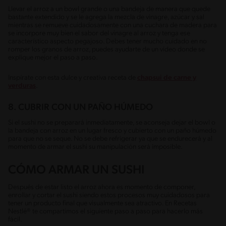
Llevar el arroz a un bowl grande o una bandeja de manera que quede
bastante extendido y se le agrega la mezcla de vinagre, azúcar y sal
mientras se remueve cuidadosamente con una cuchara de madera para
se incorpore muy bien el sabor del vinagre al arroz y tenga ese
característico aspecto pegajoso. Debes tener mucho cuidado en no
romper los granos de arroz, puedes ayudarte de un video donde se
explique mejor el paso a paso.
Inspírate con esta dulce y creativa receta de
chapsui de carne y
verduras
.
8. CUBRIR CON UN PAÑO HÚMEDO
Si el sushi no se preparará inmediatamente, se aconseja dejar el bowl o
la bandeja con arroz en un lugar fresco y cubierto con un paño húmedo
para que no se seque. No se debe refrigerar ya que se endurecerá y al
momento de armar el sushi su manipulación será imposible.
CÓMO ARMAR UN SUSHI
Después de estar listo el arroz ahora es momento de componer,
enrollar y cortar el sushi siendo estos procesos muy cuidadosos para
tener un producto final que visualmente sea atractivo. En Recetas
Nestlé® te compartimos el siguiente paso a paso para hacerlo más
fácil.