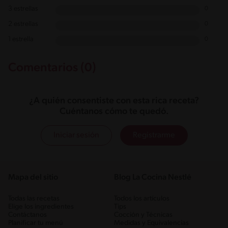
3 estrellas
0
2 estrellas
0
1 estrella
0
Comentarios (0)
¿A quién consentiste con esta rica receta?
Cuéntanos cómo te quedó.
Iniciar sesión
Registrarme
Mapa del sitio
Blog La Cocina Nestlé
Todas las recetas
Todos los artículos
Elige los ingredientes
Tips
Contáctanos
Cocción y Técnicas
Planificar tu menú
Medidas y Equivalencias