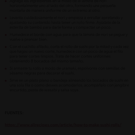
Agrega los ingredientes en la mitad de la lámina de nori
horizontalmente uno al lado del otro, formando una pequeña
montaña de manera uniforme de un extremo al otro.
Levanta cuidadosamente el nori y empieza a enrollar apretando y
ajustando su contenido hasta tener un rollo firme. Ayúdate de la
esterilla de bambú para darle forma y compactar un poco.
Humedece el borde con agua para que la lámina de nori se pegue y
vuelve a prensar bien.
Con el cuchillo afilado, corta el rollo de sushi por la mitad y cada vez
que hagas un nuevo corte, humedece con un poco de agua el filo
para tener cortes limpios. Trata de hacer cortes uniformes
obteniendo 8 bocados del mismo tamaño.
Si armaste tu rollo a modo de uramaki, espolvorea con semillas de
sésamo negras para decorar el sushi.
Sirve en un plato plano o bandeja alineando los bocados de sushi en
una sola fila o como desees acomodarlos, acompáñalo con jengibre
encurtido, pasta de wasabi y salsa soya.
FUENTES:
https://www.allrecipes.com/article/how-to-make-sushi-rolls/