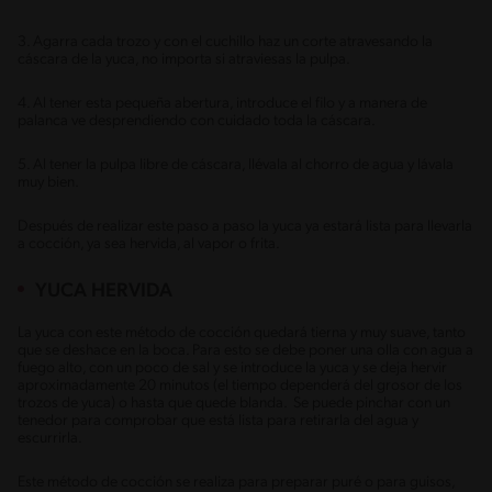
3. Agarra cada trozo y con el cuchillo haz un corte atravesando la
cáscara de la yuca, no importa si atraviesas la pulpa.
4. Al tener esta pequeña abertura, introduce el filo y a manera de
palanca ve desprendiendo con cuidado toda la cáscara.
5. Al tener la pulpa libre de cáscara, llévala al chorro de agua y lávala
muy bien.
Después de realizar este paso a paso la yuca ya estará lista para llevarla
a cocción, ya sea hervida, al vapor o frita.
YUCA HERVIDA
La yuca con este método de cocción quedará tierna y muy suave, tanto
que se deshace en la boca. Para esto se debe poner una olla con agua a
fuego alto, con un poco de sal y se introduce la yuca y se deja hervir
aproximadamente 20 minutos (el tiempo dependerá del grosor de los
trozos de yuca) o hasta que quede blanda. Se puede pinchar con un
tenedor para comprobar que está lista para retirarla del agua y
escurrirla.
Este método de cocción se realiza para preparar puré o para guisos,