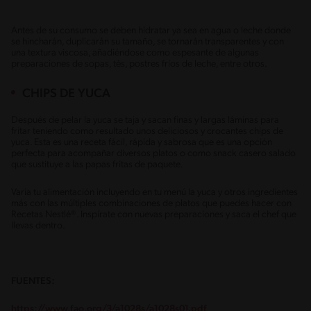
Antes de su consumo se deben hidratar ya sea en agua o leche donde
se hincharán, duplicarán su tamaño, se tornarán transparentes y con
una textura viscosa, añadiéndose como espesante de algunas
preparaciones de sopas, tés, postres fríos de leche, entre otros.
CHIPS DE YUCA
Después de pelar la yuca se taja y sacan finas y largas láminas para
fritar teniendo como resultado unos deliciosos y crocantes chips de
yuca. Esta es una receta fácil, rápida y sabrosa que es una opción
perfecta para acompañar diversos platos o como snack casero salado
que sustituye a las papas fritas de paquete.
Varia tu alimentación incluyendo en tu menú la yuca y otros ingredientes
más con las múltiples combinaciones de platos que puedes hacer con
Recetas Nestlé®. Inspírate con nuevas preparaciones y saca el chef que
llevas dentro.
FUENTES:
https://www.fao.org/3/a1028s/a1028s01.pdf