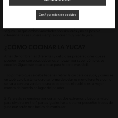
Rechazarlas todas
combina perfectamente con el crocante de su exterior.
La amarga por su lado, que también es apta para comer, se debe tener
Configuración de cookies
un mayor cuidado por ser toxica al presentar pequeñas cantidades de
compuestos de cianuro, por lo que no se recomienda consumir cruda y
debe pasar por un proceso de cocción para que su consumo sea
seguro. Ya que ambas variedades son similares y no es posible
diferenciarlas se sugiere siempre cocinar muy bien la yuca.
¿CÓMO COCINAR LA YUCA?
Antes de nombrar las diferentes y deliciosas preparaciones que se
pueden hacer con yuca, debemos empezar por saber cómo es su
cocción. Sigue este paso a paso para hacerlo más fácil.
1. Lo primero que se debe hacer es retirar la cáscara de yuca, y como es
un tubérculo bastante duro su forma de pelar es muy diferente a como
se haría con una verdura o una papa donde el cuchillo es la mejor
manera de hacerlo en lugar del pelador.
2. Para esto se empieza por cortar los dos extremos y luego la mitad
para dividirla en 3 o 4 partes iguales hasta obtener pequeños trozos de
yuca que serán más fáciles de manipular.