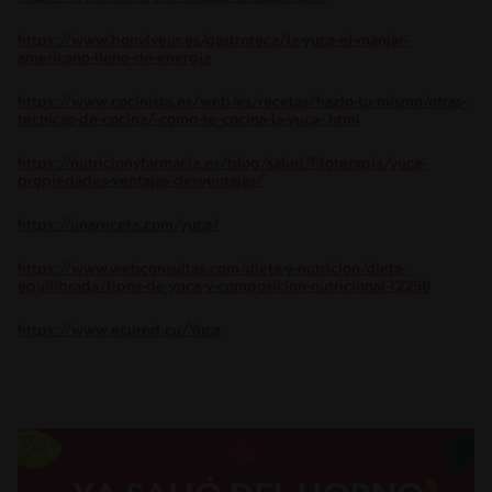
https://www.bonviveur.es/gastroteca/la-yuca-el-manjar-
americano-lleno-de-energia
https://www.cocinista.es/web/es/recetas/hazlo-tu-mismo/otras-
tecnicas-de-cocina/-como-se-cocina-la-yuca-.html
https://nutricionyfarmacia.es/blog/salud/fitoterapia/yuca-
propiedades-ventajas-desventajas/
https://unareceta.com/yuca/
https://www.webconsultas.com/dieta-y-nutricion/dieta-
equilibrada/tipos-de-yuca-y-composicion-nutricional-12298
https://www.ecured.cu/Yuca