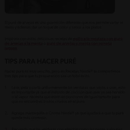
El puré de arvejas es una guarnición diferente que nos permite variar el
menú y además dar un toque de color y sabor a los platos
Inspírate con estas deliciosas recetas de
pollo a la mostaza con puré
de arvejas a la menta
o
puré de arvejas y menta con reineta
jugosa
.
TIPS PARA HACER PURÉ
Hacer puré es muy sencillo, pero en Recetas Nestlé® te compartimos
tres tips para que tu preparación sea un total éxito.
Lava, pela y corta uniformemente las verduras que vayas a usar, esto
es importante ya que el método de cocción que uses ya sea hervido
o al vapor necesita que estén en porciones de igual tamaño para
que no encuentres trozos crudos en el puré.
Agrega mantequilla o Crema Nestlé® ya que ayudará a que tu puré
quede más cremoso.
Recuerda que las verduras con almidón como las papas y algunas