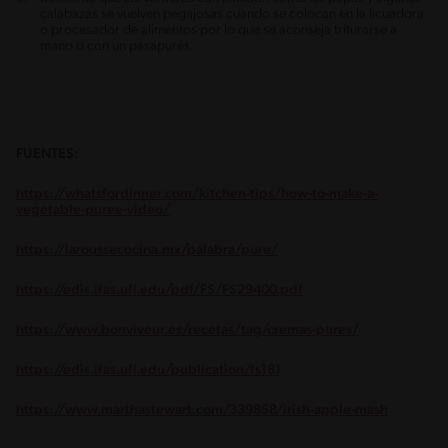
calabazas se vuelven pegajosas cuando se colocan en la licuadora
o procesador de alimentos por lo que se aconseja triturarse a
mano o con un pasapurés.
FUENTES:
https://whatsfordinner.com/kitchen-tips/how-to-make-a-
vegetable-puree-video/
https://laroussecocina.mx/palabra/pure/
https://edis.ifas.ufl.edu/pdf/FS/FS29400.pdf
https://www.bonviveur.es/recetas/tag/cremas-pures/
https://edis.ifas.ufl.edu/publication/fs181
https://www.marthastewart.com/339858/irish-apple-mash