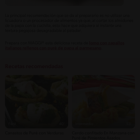
La principal recomendación que se da al prepararlo es no utilizar una
licuadora o un procesador de alimentos ya que, al cortar los almidones
de la papa con la cuchilla, esto hace que adquiera al instante una
textura pegajosa desagradable al paladar.
Prepara con MAGGI® esta deliciosa receta de
lomo con zapallos
italianos rellenos con puré de papa al parmesano
.
Recetas recomendadas
Fácil
40'
Intermedio
53'
Canastos de Puré con Verduras
Cerdo confitado En Manzana con
Puré de Pimientos Asados