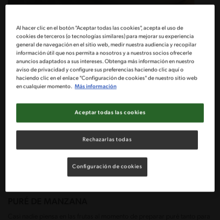
Al hacer clic en el botón "Aceptar todas las cookies", acepta el uso de
Los purés se caracterizan por tener una textura cremosa que pueden
cookies de terceros (o tecnologías similares) para mejorar su experiencia
servir para acompañar tanto recetas saladas como dulces gracias a
que las posibilidades de ingredientes son infinitas, siendo habitual el
general de navegación en el sitio web, medir nuestra audiencia y recopilar
uso de verduras, hortalizas, legumbres y frutas las cuales suelen ser
información útil que nos permita a nosotros y a nuestros socios ofrecerle
cocidas o crudas mezcladas con un poco de agua y Crema Nestlé®
anuncios adaptados a sus intereses. Obtenga más información en nuestro
para obtener en minutos, platos frescos, cremosos, llenos de sabor y
aviso de privacidad y configure sus preferencias haciendo clic aquí o
color.
haciendo clic en el enlace "Configuración de cookies" de nuestro sitio web
en cualquier momento.
Más información
Varia el menú con estas deliciosas recetas de
pastel de verduras con
puré de espinacas
o
lomo de cerdo al curry con puré de albahaca
y tomates glaseados
.
Aceptar todas las cookies
INCREÍBLES INGREDIENTES HECHOS
Rechazarlas todas
PURÉ
Con la mayoría de los alimentos se puede hacer puré, por esa razón
Configuración de cookies
aquí te daremos algunas ideas para que te inspires y llenes tus platos
con ingredientes diferentes cada día.
PURÉ DE MANZANA
Casi nadie piensa en las frutas al momento de preparar puré tanto para