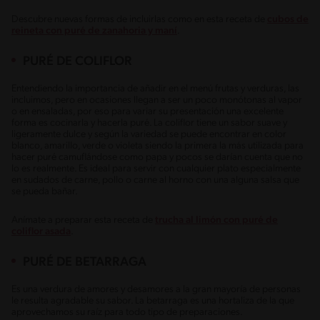
Descubre nuevas formas de incluirlas como en esta receta de
cubos de
reineta con puré de zanahoria y maní
.
PURÉ DE COLIFLOR
Entendiendo la importancia de añadir en el menú frutas y verduras, las
incluimos, pero en ocasiones llegan a ser un poco monótonas al vapor
o en ensaladas, por eso para variar su presentación una excelente
forma es cocinarla y hacerla puré. La coliflor tiene un sabor suave y
ligeramente dulce y según la variedad se puede encontrar en color
blanco, amarillo, verde o violeta siendo la primera la más utilizada para
hacer puré camuflándose como papa y pocos se darían cuenta que no
lo es realmente. Es ideal para servir con cualquier plato especialmente
en sudados de carne, pollo o carne al horno con una alguna salsa que
se pueda bañar.
Anímate a preparar esta receta de
trucha al limón con puré de
coliflor asada
.
PURÉ DE BETARRAGA
Es una verdura de amores y desamores a la gran mayoría de personas
le resulta agradable su sabor. La betarraga es una hortaliza de la que
aprovechamos su raíz para todo tipo de preparaciones.