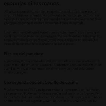
esponjas ni tus manos
¿Cuántas esponjas habrán terminado estropeadas tras pasar por un
rallador? Millones, además de acabar más sucios con pedacitos de la
esponja. Es que no es fácil limpiar un rallador que esté con sus cuchillas
y huecos (en especial los más pequeños) llenos de comida.
El primer consejo es que lo laves apenas lo termines de usar, para que
los alimentos no se sequen y sean más difíciles de quitar. Es tan sencillo
como dejar que le caiga el agua y casi toda la comida se limpiará. Un
poco de detergente te va a ayudar a quitar la grasa.
El truco del pan duro
Si ya es muy tarde y el rallador está con comida seca que no cae con el
agua, el pan duro viene a rescatarte. Nada más tienes que rallarlo en las
cuchillas. Va a quitar los restos de alimentos y después sólo debes
lavarlo con agua.
Una segunda opción: Cepillo de cocina
Muchas veces es difícil y peligroso meter la mano por la parte interior,
así que un cepillo de cocina te va a ayudar a alcanzar esos lugares. Pero
ten cuidado de limpiar en la dirección de las cuchillas, ya que si lo haces
contra estas las vas a gastar y, además, cortar las cerdas del cepillo.