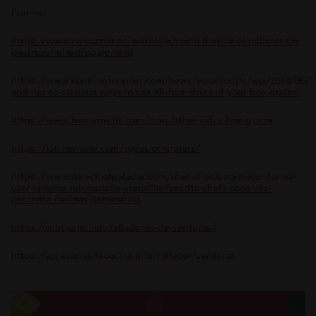
Fuentes:
https://www.consumer.es/bricolaje/como-limpiar-el-rallador-sin-
destrozar-el-estropajo.html
https://www.washingtonpost.com/news/voraciously/wp/2018/06/15
and-not-so-obvious-ways-to-use-all-four-sides-of-your-box-grater/
https://www.bonappetit.com/story/other-sides-box-grater
https://kitchenseer.com/types-of-graters/
https://www.directoalpaladar.com/utensilios/esta-mejor-forma-
usar-rallador-microplane-utensilio-favorito-chefs-cada-vez-
presente-cocinas-domesticas
https://subgurim.net/ralladores-de-verduras/
https://accesoriosdecocina.info/rallador/verduras