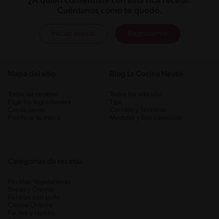
¿A quién consentiste con esta rica receta?
Cuéntanos cómo te quedó.
Iniciar sesión
Registrarme
Mapa del sitio
Blog La Cocina Nestlé
Todas las recetas
Todos los artículos
Elige los ingredientes
Tips
Contáctanos
Cocción y Técnicas
Planificar tu menú
Medidas y Equivalencias
Categorias de recetas
Recetas Vegetarianas
Sopas y Cremas
Recetas con pollo
Cocina Chilena
Fáciles y rápidas