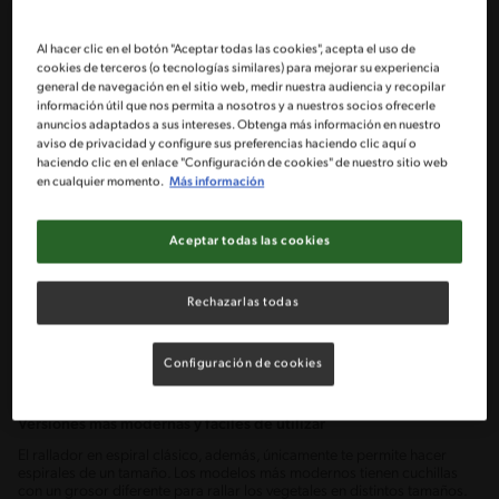
es que es muy complicado hacer tiras largas, ya que tienes que sostener
y girar la verdura con una mano, mientras cortas con la otra.
Al hacer clic en el botón "Aceptar todas las cookies", acepta el uso de
cookies de terceros (o tecnologías similares) para mejorar su experiencia
general de navegación en el sitio web, medir nuestra audiencia y recopilar
información útil que nos permita a nosotros y a nuestros socios ofrecerle
anuncios adaptados a sus intereses. Obtenga más información en nuestro
aviso de privacidad y configure sus preferencias haciendo clic aquí o
haciendo clic en el enlace "Configuración de cookies" de nuestro sitio web
en cualquier momento.
Más información
Aceptar todas las cookies
Rechazarlas todas
Configuración de cookies
Versiones más modernas y fáciles de utilizar
El rallador en espiral clásico, además, únicamente te permite hacer
espirales de un tamaño. Los modelos más modernos tienen cuchillas
con un grosor diferente para rallar los vegetales en distintos tamaños.