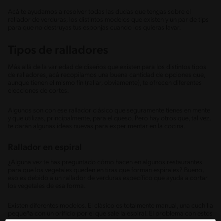
Acá te ayudamos a resolver todas las dudas que tengas sobre el
rallador de verduras, los distintos modelos que existen y un par de tips
para que no destruyas tus esponjas cuando los quieras lavar.
Tipos de ralladores
Más allá de la variedad de diseños que existen para los distintos tipos
de ralladores, acá recopilamos una buena cantidad de opciones que,
aunque tienen el mismo fin (rallar, obviamente), te ofrecen diferentes
elecciones de cortes.
Algunos son con ese rallador clásico que seguramente tienes en mente
y que utilizas, principalmente, para el queso. Pero hay otros que, tal vez,
te darán algunas ideas nuevas para experimentar en la cocina.
Rallador en espiral
¿Alguna vez te has preguntado cómo hacen en algunos restaurantes
para que los vegetales queden en tiras que forman espirales? Bueno,
eso es debido a un rallador de verduras específico que ayuda a cortar
los vegetales de esa forma.
Existen diferentes modelos. El clásico es totalmente manual, una cuchilla
pequeña con un orificio por el que sale la espiral. El problema con estos