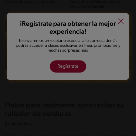
Receta de Lasaña Tradicional
Pescado a la Mantequilla con
Verduras Salteadas
iRegístrate para obtener la mejor
experiencia!
Te enviaremos un recetario especial a tu correo, además
podrás acceder a clases exclusivas en línea, promociones y
muchas sorpresas más
Regístrate
Fácil
20'
Intermedio
35'
Shawarma de Pollo y Carne
Curry de Garbanzos con
Asada
Verduras asadas y Arroz
primavera
Platos para realmente aprovechar tu
rallador de verduras
Ralladura fina