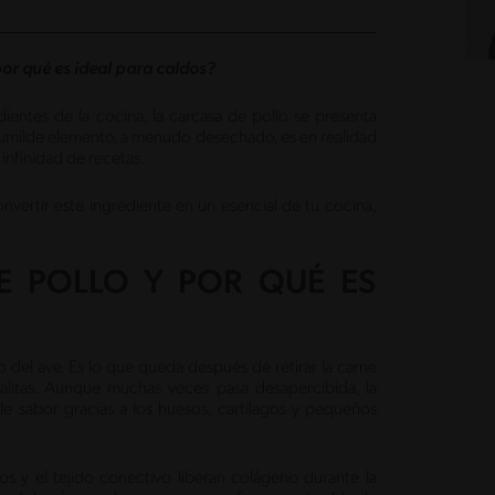
por qué es ideal para caldos?
ntes de la cocina, la carcasa de pollo se presenta
 humilde elemento, a menudo desechado, es en realidad
 infinidad de recetas.
ertir este ingrediente en un esencial de tu cocina,
E POLLO Y POR QUÉ ES
o del ave. Es lo que queda después de retirar la carne
litas. Aunque muchas veces pasa desapercibida, la
le sabor gracias a los huesos, cartílagos y pequeños
os y el tejido conectivo liberan colágeno durante la