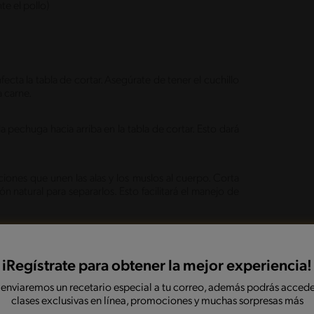
te el pollo)
infecta la tabla de cortar. Asegúrate de tener el cuchillo
a carne.
a pechuga hacia arriba en la tabla de cortar. Esto dará
ciones que unen las alas y los muslos al cuerpo. Corta
 natural para separarlos. Esto facilitará el manejo de
 lo largo del esternón, justo en el centro del pecho.
atura de los huesos, para desprender la carne de la
iRegístrate para obtener la mejor experiencia!
rne en la carcasa.
 enviaremos un recetario especial a tu correo, además podrás accede
clases exclusivas en línea, promociones y muchas sorpresas más
, muslos y alas, quedarás con la carcasa expuesta.