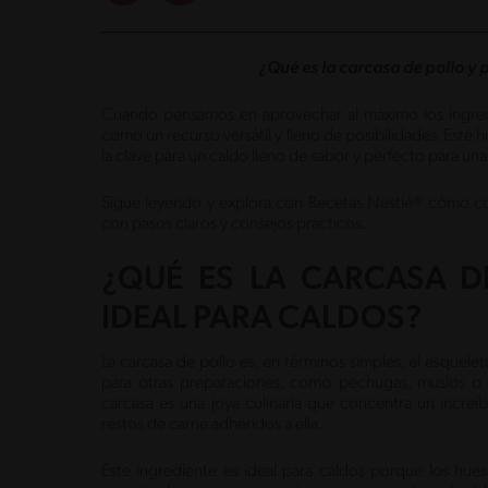
¿Qué es la carcasa de pollo y 
Cuando pensamos en aprovechar al máximo los ingredie
como un recurso versátil y lleno de posibilidades. Este
la clave para un caldo lleno de sabor y perfecto para una
Sigue leyendo y explora con Recetas Nestlé® cómo conv
con pasos claros y consejos prácticos.
¿QUÉ ES LA CARCASA D
IDEAL PARA CALDOS?
La carcasa de pollo es, en términos simples, el esquelet
para otras preparaciones, como pechugas, muslos o a
carcasa es una joya culinaria que concentra un increíb
restos de carne adheridos a ella.
Este ingrediente es ideal para caldos porque los hues