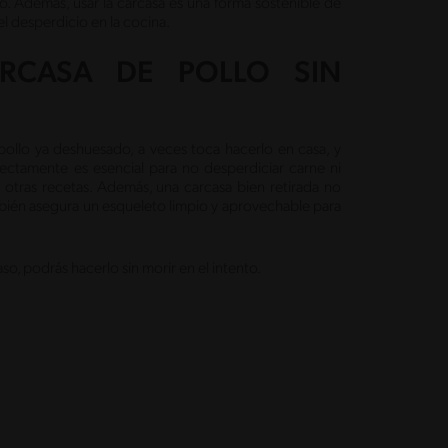
do. Además, usar la carcasa es una forma sostenible de
el desperdicio en la cocina.
RCASA DE POLLO SIN
ollo ya deshuesado, a veces toca hacerlo en casa, y
rectamente es esencial para no desperdiciar carne ni
 otras recetas. Además, una carcasa bien retirada no
mbién asegura un esqueleto limpio y aprovechable para
so, podrás hacerlo sin morir en el intento.