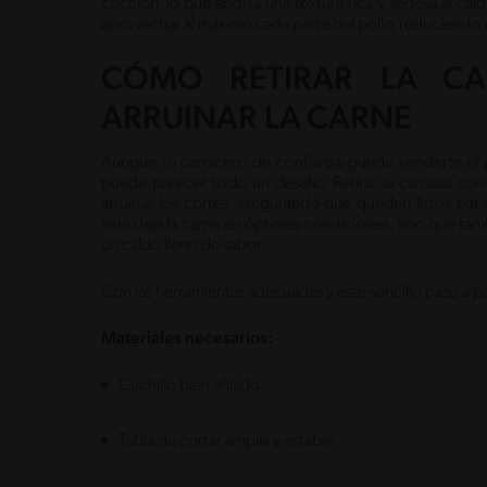
cocción, lo que aporta una textura rica y sedosa al cal
aprovechar al máximo cada parte del pollo, reduciendo 
CÓMO RETIRAR LA CA
ARRUINAR LA CARNE
Aunque tu carnicero de confianza puede venderte el p
puede parecer todo un desafío. Retirar la carcasa cor
arruinar los cortes, asegurando que queden listos para
solo deja la carne en óptimas condiciones, sino que ta
un caldo lleno de sabor.
Con las herramientas adecuadas y este sencillo paso a pa
Materiales necesarios:
Cuchillo bien afilado
Tabla de cortar amplia y estable