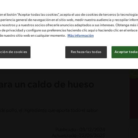
 en el botón "Aceptar todas las cookies", acepta el uso de cookies de terceros (o tecnologías
xperiencia general de navegación en el sitio web, medir nuestra audiencia y recopilar infor
a nosotros y a nuestros socios ofrecerle anuncios adaptados a sus intereses. Obtenga más 
o de privacidad y configure sus preferencias haciendo clic aquí o haciendo clic en el enlac
de nuestro sitio web en cualquier momento.
Más información
ción de cookies
Rechazarlas todas
Aceptar todas
para un caldo de hueso
de pollo, el ingrediente que aporta todo el sabor
Publicado - 03/12/2024
Actualizado -22/05/2025