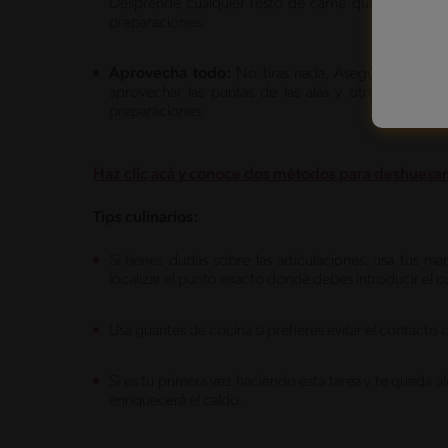
Desprende cualquier resto de carne que quede adhe
preparaciones.
Aprovecha todo:
No tiras nada, Asegúrate de gua
aprovechar las puntas de las alas y otros huesos q
preparaciones.
Haz clic acá y conoce dos métodos para deshuesar
Tips culinarios:
Si tienes dudas sobre las articulaciones, usa tus m
localizar el punto exacto donde debes introducir el cu
Usa guantes de cocina si prefieres evitar el contacto 
Si es tu primera vez haciendo esta tarea y te queda a
enriquecerá el caldo.