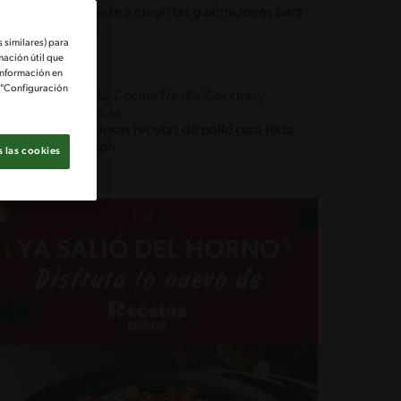
Aprende a elegir las guarniciones para
pollo
 similares) para
mación útil que
información en
e "Configuración
Blog La Cocina Nestlé Cocción y
Técnicas
Deliciosas recetas de pollo para toda
ocasión
 las cookies