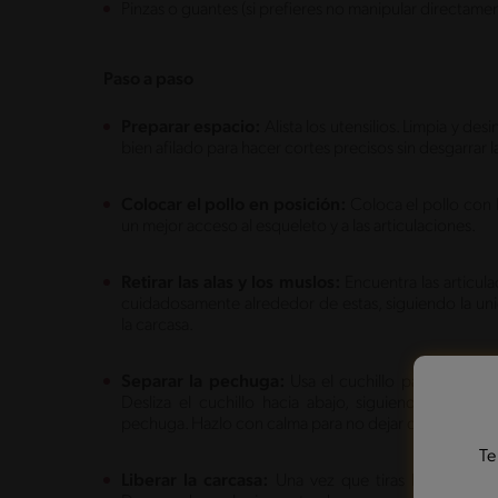
Pinzas o guantes (si prefieres no manipular directamen
Paso a paso
Preparar espacio:
Alista los utensilios. Limpia y des
bien afilado para hacer cortes precisos sin desgarrar l
Colocar el pollo en posición:
Coloca el pollo con l
un mejor acceso al esqueleto y a las articulaciones.
Retirar las alas y los muslos:
Encuentra las articula
cuidadosamente alrededor de estas, siguiendo la unión
la carcasa.
Separar la pechuga:
Usa el cuchillo para cortar a
Desliza el cuchillo hacia abajo, siguiendo la curv
pechuga. Hazlo con calma para no dejar demasiada ca
Te
Liberar la carcasa:
Una vez que tiras las pechugas