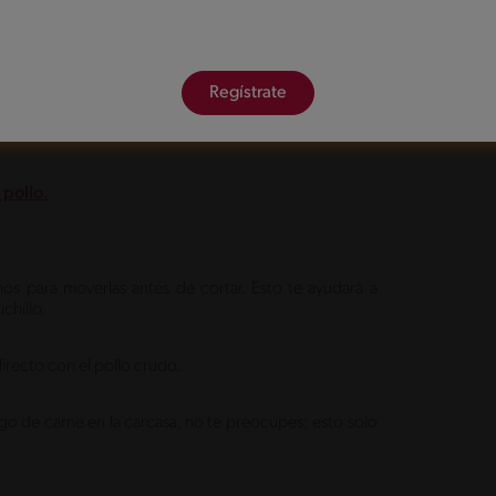
rido a los huesos, ya que puedes usarla para otras
rdar la carcasa para el caldo, pero también puedes
Regístrate
ue queden sueltos para intensificar el sabor de las
 pollo.
anos para moverlas antes de cortar. Esto te ayudará a
chillo.
directo con el pollo crudo.
lgo de carne en la carcasa, no te preocupes; esto solo