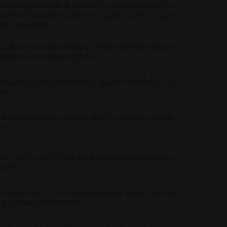
ermitirá aprovechar al máximo los restos del ave. Con
rar una base ideal para sopas, guisos o salsas. Sigue
odos tus platos.
pollo en una olla grande y añade vegetales básicos
omáticas como laurel y tomillo.
asta que todos los ingredientes queden sumergidos. El
sos.
 que el agua hierva, una vez alcance ese punto, baja la
nto.
e cocción, se formará en la superficie una espuma,
claro.
y sustancioso y con mucho sabor, deja que el caldo se
 la carcasa y los vegetales.