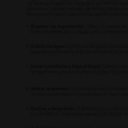
cocina no solo es fácil de hacer, sino que también te p
unos pocos ingredientes y algo de tiempo, puedes prepa
estos pasos y logra un caldo de pollo que enriquecerá t
Preparar los ingredientes:
Coloca la carcasa de 
como zanahorias, apio y cebolla, junto con hierbas ar
Cubrir con agua:
Agrega a la olla agua y llénala h
agua fría ayuda a extraer mejor los sabores de los hue
Llevar a ebullición y bajar el fuego:
Calienta hasta
temperatura o para que el caldo se cocine a fuego le
Retirar la espuma:
Durante los primeros minutos d
elimínala con una cuchara para obtener un caldo más 
Cocinar a fuego lento:
Si deseas tener un caldo mu
cocine entre 2 y 3 horas para extraer todo el sabor de