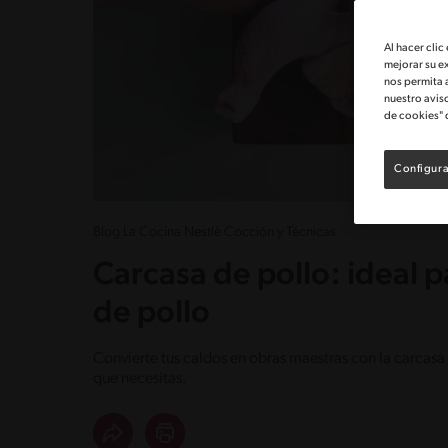
Al hacer clic
mejorar su e
nos permita 
nuestro avis
de cookies" 
Configura
Blog La Cocina Nestlé Cocción y Técnicas
Carcasa de pollo: ideal 
de pollo
Convierte tus caldos en obras maestras con la carcasa 
que necesitas.