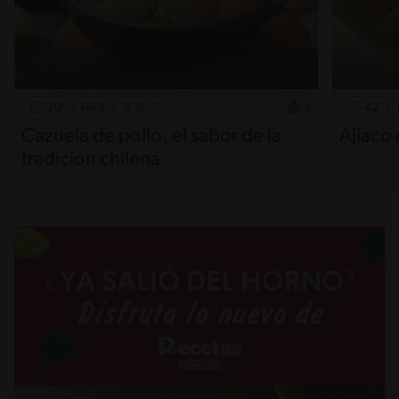
30'
Fácil
42'
5
Cazuela de pollo: el sabor de la
Ajiaco 
tradición chilena