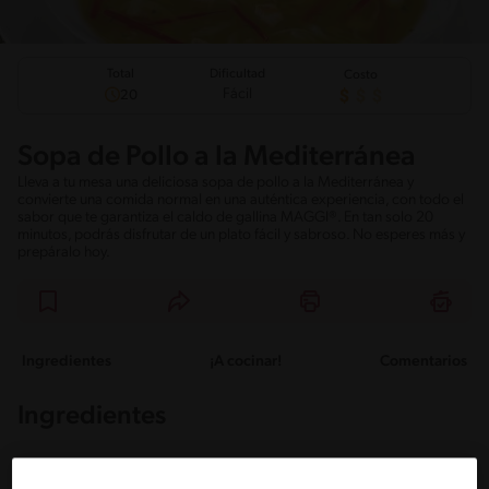
Total
Dificultad
Costo
Fácil
20
Sopa de Pollo a la Mediterránea
Lleva a tu mesa una deliciosa sopa de pollo a la Mediterránea y
convierte una comida normal en una auténtica experiencia, con todo el
sabor que te garantiza el caldo de gallina MAGGI®. En tan solo 20
minutos, podrás disfrutar de un plato fácil y sabroso. No esperes más y
prepáralo hoy.
Ingredientes
¡A cocinar!
Comentarios
Ingredientes
Porciones: 8