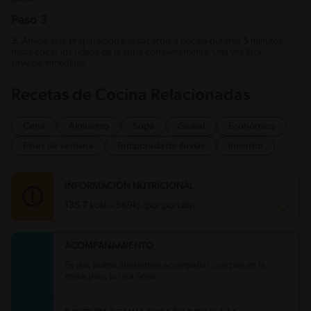
Paso 3
3.
Añade esta preparación a la cacerola y cocina durante 5 minutos
hasta cocer los fideos de la sopa completamente. Una vez lista,
sirve de inmediato.
Recetas de Cocina Relacionadas
Cena
Almuerzo
Sopa
Global
Económico
Fines de semana
Temporada de lluvias
Invierno
INFORMACIÓN NUTRICIONAL
135.7 kcal = 569kj /por porción
ACOMPAÑAMIENTO
Carbohidratos
7.6 g
Energía
135.7 kcal
Es una buena alternativa acompañar con pan en la
Grasas
7.9 g
mesa para tu rica Sopa.
Fibra
0.4 g
Proteína
8.2 g
Grasas saturadas
2 g