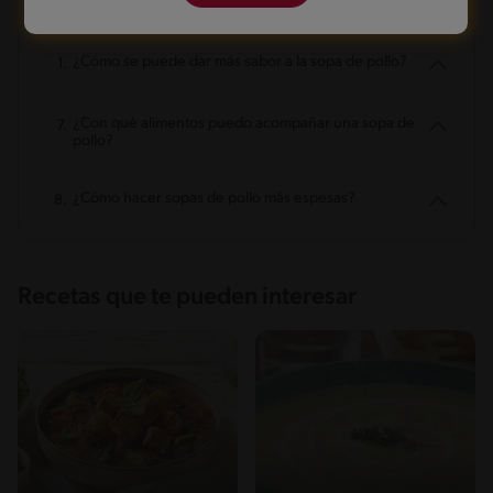
¿Cómo se puede dar más sabor a la sopa de pollo?
¿Con qué alimentos puedo acompañar una sopa de
pollo?
¿Cómo hacer sopas de pollo más espesas?
Recetas que te pueden interesar