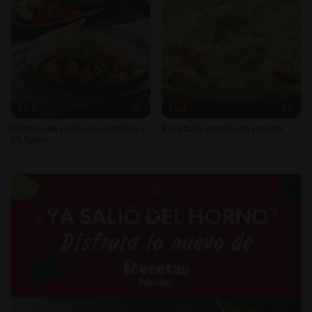
24g / 0%
Sodio
736g / 0%
Salt
1.8g / %
Fácil
25'
Fácil
34'
Chapsui de pollo con verduras y
Receta de comida de rancho
Mi Sazón