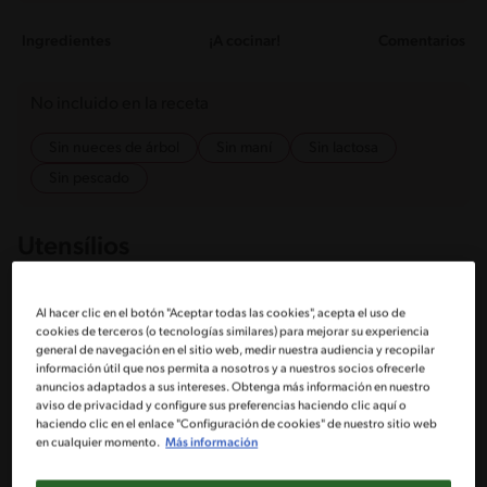
Ingredientes
¡A cocinar!
Comentarios
No incluido en la receta
Sin nueces de árbol
Sin maní
Sin lactosa
Sin pescado
Utensílios
Maceta
Plato de hornear
Al hacer clic en el botón "Aceptar todas las cookies", acepta el uso de
cookies de terceros (o tecnologías similares) para mejorar su experiencia
general de navegación en el sitio web, medir nuestra audiencia y recopilar
Pan
Cuchillo
información útil que nos permita a nosotros y a nuestros socios ofrecerle
anuncios adaptados a sus intereses. Obtenga más información en nuestro
aviso de privacidad y configure sus preferencias haciendo clic aquí o
haciendo clic en el enlace "Configuración de cookies" de nuestro sitio web
Cuchara
Cuchara medidoras
en cualquier momento.
Más información