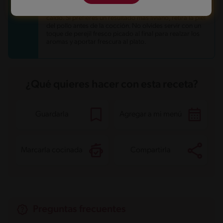
ligeramente las presas de pollo antes de añadir el agua;
esto ayuda a retener los jugos y mejora el color del
caldo. Si prefieres un resultado más liviano, retira la piel
del pollo antes de la cocción. No olvides servir con un
toque de perejil fresco picado al final para realzar los
aromas y aportar frescura al plato.
¿Qué quieres hacer con esta receta?
Guardarla
Agregar a mi menú
Marcarla cocinada
Compartirla
Preguntas frecuentes