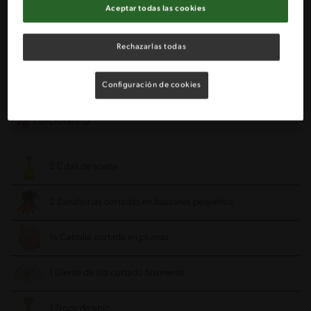
Olla a presión
Multicooker
Aceptar todas las cookies
Olla instantánea
Olla de cocción lenta
Rechazarlas todas
Ingredientes
Configuración de cookies
Porciones: 5
2 Cdas de aceite
2 Zanahorias cortadas en bastones pequeños
½ Cebolla cortada en plumas
1 Diente de ajo cortado finamente
1 Trozo de apio