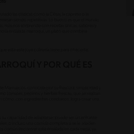
ato
tado las clásicas como la César, la caprese o la
erminan siendo repetitivas. Lo bueno es que el mundo
os, más nos sorprende con recetas únicas, sabores y
 famosa ensalada marroquí, un plato que combina
 esta esta joya culinaria tiene para ofrecerte.
ARROQUÍ Y POR QUÉ ES
a de Marruecos, conocida por su frescura, simplicidad y
mo tomates, pepinos y hierbas frescas, que se realzan
 cómo, con ingredientes cotidianos, logra crear una
es su capacidad de adaptarse: puede ser un entrante
les, o incluso una comida completa si se le añaden
s común encontrar esta ensalada en cada mesa, ya