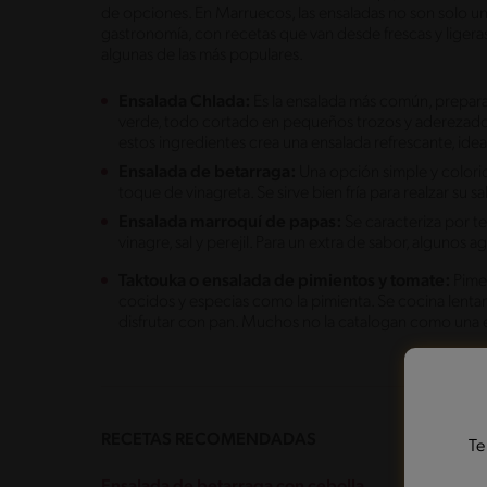
de opciones. En Marruecos, las ensaladas no son solo un p
gastronomía, con recetas que van desde frescas y ligera
algunas de las más populares.
Ensalada Chlada:
Es la ensalada más común, prepara
verde, todo cortado en pequeños trozos y aderezado c
estos ingredientes crea una ensalada refrescante, ideal
Ensalada de betarraga:
Una opción simple y colorid
toque de vinagreta. Se sirve bien fría para realzar su sa
Ensalada marroquí de papas:
Se caracteriza por t
vinagre, sal y perejil. Para un extra de sabor, algunos 
Taktouka o ensalada de pimientos y tomate:
Pime
cocidos y especias como la pimienta. Se cocina lenta
disfrutar con pan. Muchos no la catalogan como una e
RECETAS RECOMENDADAS
Te
Ensalada de betarraga con cebolla