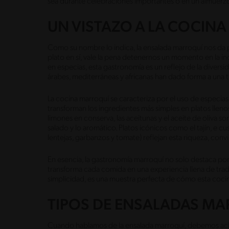
sea durante celebraciones importantes o en un almuerzo
UN VISTAZO A LA COCIN
Como su nombre lo indica, la ensalada marroquí nos da pi
plato en sí, vale la pena detenernos un momento en la i
en especias, esta gastronomía es un reflejo de la diversi
árabes, mediterráneas y africanas han dado forma a una tr
La cocina marroquí se caracteriza por el uso de especias
transforman los ingredientes más simples en platos llen
limones en conserva, las aceitunas y el aceite de oliva s
salado y lo aromático. Platos icónicos como el tajín, e c
lentejas, garbanzos y tomate) reflejan esta riqueza, co
En esencia, la gastronomía marroquí no solo destaca por
transforma cada comida en una experiencia llena de tradi
simplicidad, es una muestra perfecta de cómo esta cocin
TIPOS DE ENSALADAS M
Cuando hablamos de la ensalada marroquí, debemos acl