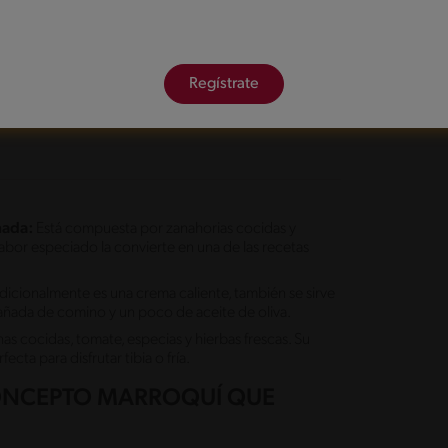
Regístrate
nada:
Está compuesta por zanahorias cocidas y
 sabor especiado la convierte en una de las recetas
icionalmente es una crema caliente, también se sirve
ñada de comino y un poco de aceite de oliva.
as cocidas, tomate, especias y hierbas frescas. Su
ecta para disfrutar tibia o fría.
CONCEPTO MARROQUÍ QUE