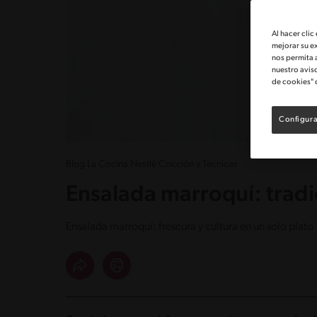
Al hacer clic
mejorar su e
nos permita 
nuestro avis
de cookies" 
Configura
Blog La Cocina Nestlé Cocción y Técnicas
Ensalada marroquí: tradic
Ensalada marroquí: frescura y cultura en un solo plato