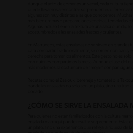
Aunque el acto de comer es universal, cada cultura tien
puede llevarnos a encontrar sorprendentes diferencias
algunas son muy distintas a las que conocemos. Muchas 
más bien cremas o preparaciones cocidas, templadas o fr
Algunas incluso tienen la textura de una salsa o un dip 
acostumbrados a las ensaladas frescas y crujientes.
En Marruecos, estas ensaladas no se sirven en grandes 
para compartir. Tradicionalmente, se comen con pan, y e
derecha para tomar los alimentos. Este gesto no es solo
con quienes compartimos la mesa. Aunque el uso del cub
más modernos, la costumbre de “mojar” con pan sigue si
Recetas como el Zaalouk (bereneja y tomate) o la Taktouk
donde las ensaladas no solo son un plato, sino una trad
bocado.
¿CÓMO SE SIRVE LA ENSALADA
Para quienes no están familiarizados con la cultura marr
ensalada marroquí puede resultar sorprendente. Estas en
un plato, sino una experiencia que refleja la riqueza de 