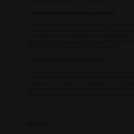
ensalada, se puede servir de varias formas.
Plato único, lleno de colores y variedad:
En reuniones más informales o familiares, es común que 
compartida. Diferentes ensaladas, como la Chlada, la de 
en pequeños montones alrededor de la bandeja. Esta pre
también refleja la hospitalidad marroquí, fomentando la
elegir y mezclar sabores según sus preferencias.
Pequeños recipientes individuales:
En ocasiones más formales, como cenas especiales o fes
cuencos de cerámica que se distribuyen estratégicamen
diferente, como el Zaalouk o la Taktouka y los comensa
veces usando las manos como dicta la tradición. Este fo
textura mientras se mantiene el carácter íntimo y comuni
FUENTES: