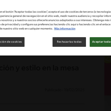
 en el botón "Aceptar todas las cookies", acepta el uso de cookies de terceros (o tecnologías
xperiencia general de navegación en el sitio web, medir nuestra audiencia y recopilar infor
a nosotros y a nuestros socios ofrecerle anuncios adaptados a sus intereses. Obtenga más 
o de privacidad y configure sus preferencias haciendo clic aquí o haciendo clic en el enlac
de nuestro sitio web en cualquier momento.
Más información
ción de cookies
Rechazarlas todas
Aceptar todas
ión y estilo en la mesa
Publicado - 19/02/2025