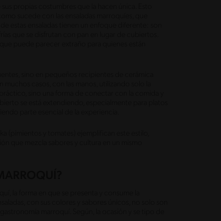
e sus propias costumbres que la hacen única. Esto
 como sucede con las ensaladas marroquíes, que
de estas ensaladas tienen un enfoque diferente: son
ías que se disfrutan con pan en lugar de cubiertos.
lo que puede parecer extraño para quienes están
fuentes, sino en pequeños recipientes de cerámica
n muchos casos, con las manos, utilizando solo la
 práctico, sino una forma de conectar con la comida y
ierto se está extendiendo, especialmente para platos
endo parte esencial de la experiencia.
a (pimientos y tomates) ejemplifican este estilo,
ición que mezcla sabores y cultura en un mismo
 MARROQUÍ?
oquí, la forma en que se presenta y consume la
saladas, con sus colores y sabores únicos, no solo son
la gastronomía marroquí. Según, la ocasión y se tipo de