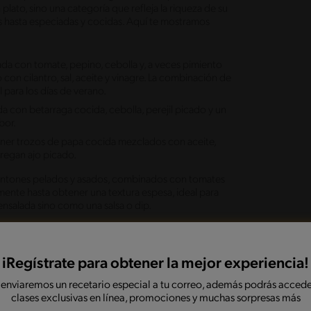
lato, sino una categoría que refleja la riqueza de su
s hasta especiadas y cocidas. Aquí te mostramos
da con tomate, pepino, cebolla y, a veces pimiento
on cilantro, sal, aceite y vinagre. La combinación de
 para los días de verano.
a con betarraga cocida, cebolla, perejil picado y un
bor.
ener trozos de papa cocida mezclados con aceite,
agregan ajo picado.
ntones pelados y asados, combinados con tomates
mente hasta obtener una textura espesa, ideal para
nsalada sino como una salsa o dip.
iRegístrate para obtener la mejor experiencia!
 enviaremos un recetario especial a tu correo, además podrás accede
clases exclusivas en línea, promociones y muchas sorpresas más