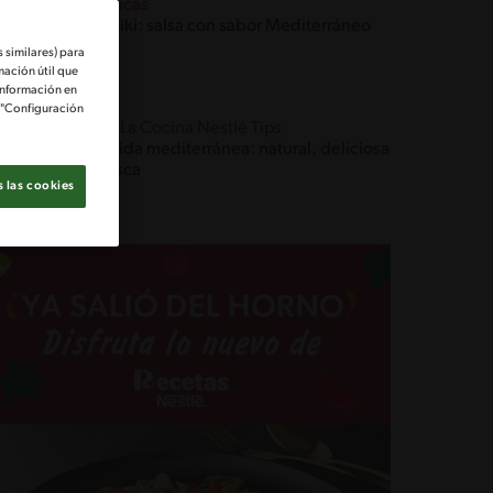
Técnicas
Tzatziki: salsa con sabor Mediterráneo
 similares) para
mación útil que
información en
e "Configuración
Blog La Cocina Nestlé Tips
Comida mediterránea: natural, deliciosa
y fresca
 las cookies