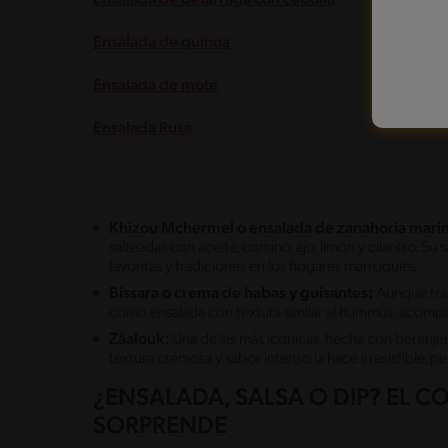
Ensalada de quínoa
Ensalada de mote
Ensalada Rusa
Khizou Mchermel o ensalada de zanahoria mari
salteadas con aceite, comino, ajo, limón y cilantro. Su
favoritas y tradiciones en los hogares marroquíes.
Bissara o crema de habas y guisantes:
Aunque trad
como ensalada con textura similar al hummus, acompa
Zâalouk:
Una de las más icónicas, hecha con berenjen
textura cremosa y sabor intenso la hace irresistible, perf
¿ENSALADA, SALSA O DIP? EL 
SORPRENDE