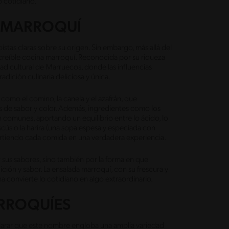
 cotidiano.
A MARROQUÍ
stas claras sobre su origen. Sin embargo, más allá del
ncreíble cocina marroquí. Reconocida por su riqueza
dad cultural de Marruecos, donde las influencias
adición culinaria deliciosa y única.
 como el comino, la canela y el azafrán, que
os de sabor y color. Además, ingredientes como los
on comunes, aportando un equilibrio entre lo ácido, lo
uscús o la harira (una sopa espesa y especiada con
nvirtiendo cada comida en una verdadera experiencia.
 sus sabores, sino también por la forma en que
ción y sabor. La ensalada marroquí, con su frescura y
a convierte lo cotidiano en algo extraordinario.
ARROQUÍES
arar que este nombre engloba una amplia variedad