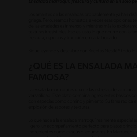
Ensalada marroquí: frescura y cultura en un solo pl
Los amantes de las ensaladas probablemente ya han disfru
griega. Pero, seamos honestos, a veces esas opciones t
de las ensaladas es inmenso, y mientras más lo exploram
texturas irresistibles. Eso es justo lo que ocurre con la
frescura, especias y tradición en cada bocado.
Sigue leyendo y descubre con Recetas Nestlé® todo lo que
¿QUÉ ES LA ENSALADA M
FAMOSA?
La ensalada marroquí es una de las estrellas de la cocin
versatilidad. Este plato combina ingredientes básicos co
con especias como comino y pimiento. Su fama radica en
explosión de sabores y texturas.
Lo que hace a la ensalada marroquí realmente especial 
ligero, un acompañamiento perfecto para platos principa
ingredientes como cuscús o legumbres. En Marruecos, e